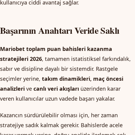
kullanıcıya ciddi avantaj sağlar.
Başarının Anahtarı Veride Saklı
Mariobet toplam puan bahisleri kazanma
stratejileri 2026
, tamamen istatistiksel farkındalık,
sabır ve disipline dayalı bir sistemdir. Rastgele
seçimler yerine,
takım dinamikleri, maç öncesi
analizleri
ve
canlı veri akışları
üzerinden karar
veren kullanıcılar uzun vadede başarı yakalar.
Kazancın sürdürülebilir olması için, her zaman
stratejiye sadık kalmak gerekir. Bahislerde acele