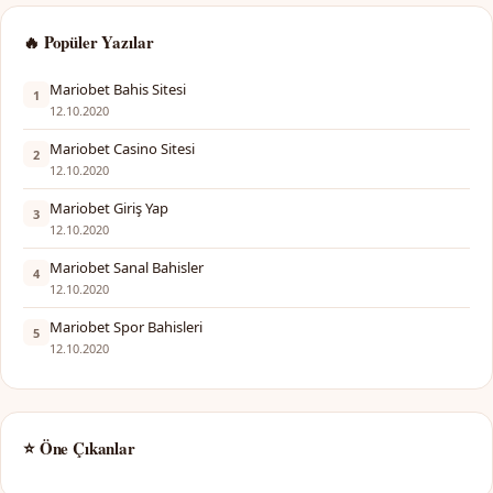
🔥 Popüler Yazılar
Mariobet Bahis Sitesi
1
12.10.2020
Mariobet Casino Sitesi
2
12.10.2020
Mariobet Giriş Yap
3
12.10.2020
Mariobet Sanal Bahisler
4
12.10.2020
Mariobet Spor Bahisleri
5
12.10.2020
⭐ Öne Çıkanlar