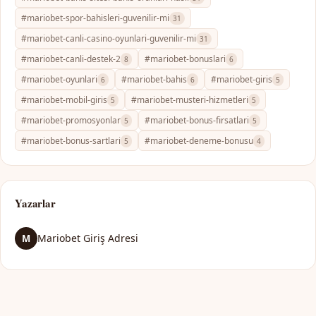
#mariobet-spor-bahisleri-guvenilir-mi
31
#mariobet-canli-casino-oyunlari-guvenilir-mi
31
#mariobet-canli-destek-2
#mariobet-bonuslari
8
6
#mariobet-oyunlari
#mariobet-bahis
#mariobet-giris
6
6
5
#mariobet-mobil-giris
#mariobet-musteri-hizmetleri
5
5
#mariobet-promosyonlar
#mariobet-bonus-firsatlari
5
5
#mariobet-bonus-sartlari
#mariobet-deneme-bonusu
5
4
Yazarlar
Mariobet Giriş Adresi
M