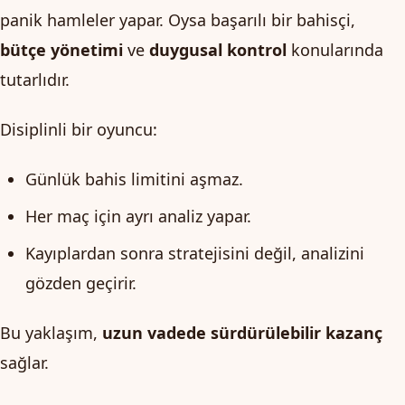
panik hamleler yapar. Oysa başarılı bir bahisçi,
bütçe yönetimi
ve
duygusal kontrol
konularında
tutarlıdır.
Disiplinli bir oyuncu:
Günlük bahis limitini aşmaz.
Her maç için ayrı analiz yapar.
Kayıplardan sonra stratejisini değil, analizini
gözden geçirir.
Bu yaklaşım,
uzun vadede sürdürülebilir kazanç
sağlar.