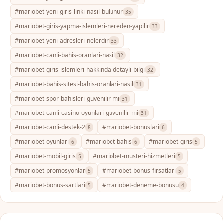
#mariobet-yeni-giris-linki-nasil-bulunur
35
#mariobet-giris-yapma-islemleri-nereden-yapilir
33
#mariobet-yeni-adresleri-nelerdir
33
#mariobet-canli-bahis-oranlari-nasil
32
#mariobet-giris-islemleri-hakkinda-detayli-bilgi
32
#mariobet-bahis-sitesi-bahis-oranlari-nasil
31
#mariobet-spor-bahisleri-guvenilir-mi
31
#mariobet-canli-casino-oyunlari-guvenilir-mi
31
#mariobet-canli-destek-2
#mariobet-bonuslari
8
6
#mariobet-oyunlari
#mariobet-bahis
#mariobet-giris
6
6
5
#mariobet-mobil-giris
#mariobet-musteri-hizmetleri
5
5
#mariobet-promosyonlar
#mariobet-bonus-firsatlari
5
5
#mariobet-bonus-sartlari
#mariobet-deneme-bonusu
5
4