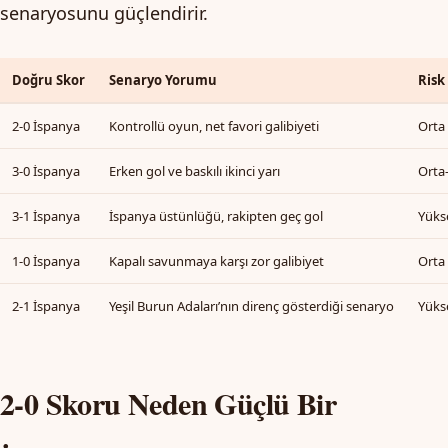
senaryosunu güçlendirir.
Doğru Skor
Senaryo Yorumu
Ris
2-0 İspanya
Kontrollü oyun, net favori galibiyeti
Orta
3-0 İspanya
Erken gol ve baskılı ikinci yarı
Orta
3-1 İspanya
İspanya üstünlüğü, rakipten geç gol
Yüks
1-0 İspanya
Kapalı savunmaya karşı zor galibiyet
Orta
2-1 İspanya
Yeşil Burun Adaları’nın direnç gösterdiği senaryo
Yüks
2-0 Skoru Neden Güçlü Bir