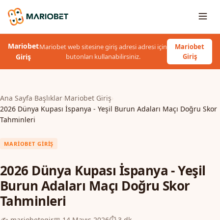
Mariobet
Mariobet web sitesine giriş adresi adresi için
Mariobet
Giriş
butonları kullanabilirsiniz.
Giriş
Ana Sayfa
›
Başlıklar
›
Mariobet Giriş
›
2026 Dünya Kupası İspanya - Yeşil Burun Adaları Maçı Doğru Skor
Tahminleri
MARIOBET GIRIŞ
2026 Dünya Kupası İspanya - Yeşil
Burun Adaları Maçı Doğru Skor
Tahminleri
✍️ mariobetegir
📅 14 Mayıs 2026
⏱️ 3 dk