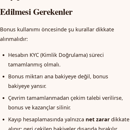
Edilmesi Gerekenler
Bonus kullanımı öncesinde şu kurallar dikkate
alınmalıdır:
Hesabın KYC (Kimlik Doğrulama) süreci
tamamlanmış olmalı.
Bonus miktarı ana bakiyeye değil, bonus
bakiyeye yansır.
Çevrim tamamlanmadan çekim talebi verilirse,
bonus ve kazançlar silinir.
Kayıp hesaplamasında yalnızca
net zarar
dikkate
alınır; geri çekilen bakiyeler dışarıda bırakılır.