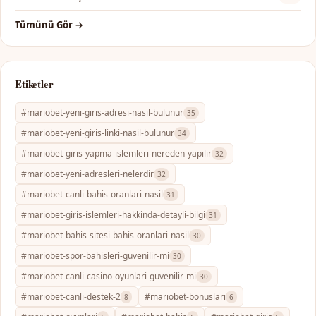
Tümünü Gör →
Etiketler
#mariobet-yeni-giris-adresi-nasil-bulunur
35
#mariobet-yeni-giris-linki-nasil-bulunur
34
#mariobet-giris-yapma-islemleri-nereden-yapilir
32
#mariobet-yeni-adresleri-nelerdir
32
#mariobet-canli-bahis-oranlari-nasil
31
#mariobet-giris-islemleri-hakkinda-detayli-bilgi
31
#mariobet-bahis-sitesi-bahis-oranlari-nasil
30
#mariobet-spor-bahisleri-guvenilir-mi
30
#mariobet-canli-casino-oyunlari-guvenilir-mi
30
#mariobet-canli-destek-2
#mariobet-bonuslari
8
6