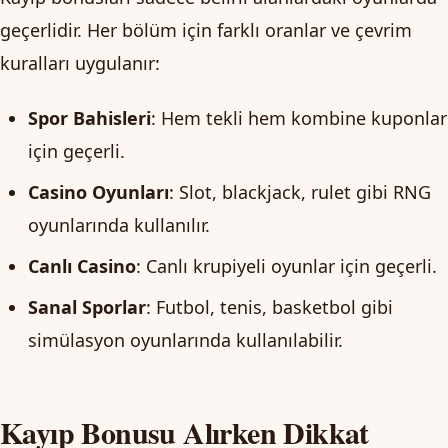
geçerlidir. Her bölüm için farklı oranlar ve çevrim
kuralları uygulanır:
Spor Bahisleri
: Hem tekli hem kombine kuponlar
için geçerli.
Casino Oyunları
: Slot, blackjack, rulet gibi RNG
oyunlarında kullanılır.
Canlı Casino
: Canlı krupiyeli oyunlar için geçerli.
Sanal Sporlar
: Futbol, tenis, basketbol gibi
simülasyon oyunlarında kullanılabilir.
Kayıp Bonusu Alırken Dikkat