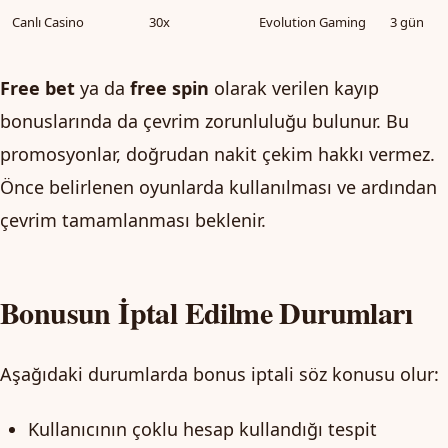
Canlı Casino
30x
Evolution Gaming
3 gün
Free bet
ya da
free spin
olarak verilen kayıp
bonuslarında da çevrim zorunluluğu bulunur. Bu
promosyonlar, doğrudan nakit çekim hakkı vermez.
Önce belirlenen oyunlarda kullanılması ve ardından
çevrim tamamlanması beklenir.
Bonusun İptal Edilme Durumları
Aşağıdaki durumlarda bonus iptali söz konusu olur:
Kullanıcının çoklu hesap kullandığı tespit