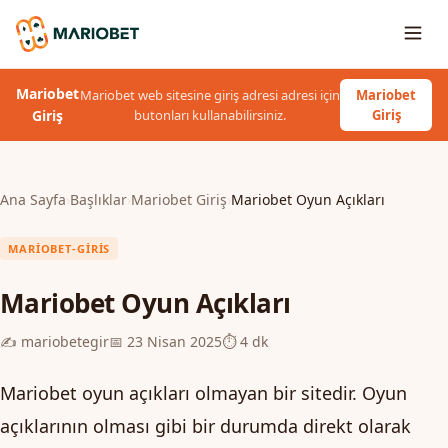
Mariobet
Mariobet web sitesine giriş adresi adresi için
Mariobet
Giriş
butonları kullanabilirsiniz.
Giriş
Ana Sayfa
›
Başlıklar
›
Mariobet Giriş
›
Mariobet Oyun Açıkları
MARIOBET-GIRIS
Mariobet Oyun Açıkları
✍️ mariobetegir
📅 23 Nisan 2025
⏱️ 4 dk
Mariobet oyun açıkları olmayan bir sitedir. Oyun
açıklarının olması gibi bir durumda direkt olarak