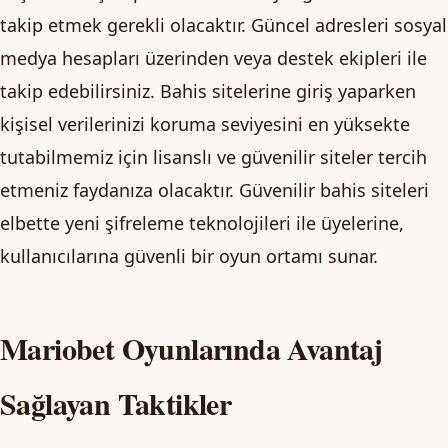
takip etmek gerekli olacaktır. Güncel adresleri sosyal
medya hesapları üzerinden veya destek ekipleri ile
takip edebilirsiniz. Bahis sitelerine giriş yaparken
kişisel verilerinizi koruma seviyesini en yüksekte
tutabilmemiz için lisanslı ve güvenilir siteler tercih
etmeniz faydanıza olacaktır. Güvenilir bahis siteleri
elbette yeni şifreleme teknolojileri ile üyelerine,
kullanıcılarına güvenli bir oyun ortamı sunar.
Mariobet Oyunlarında Avantaj
Sağlayan Taktikler