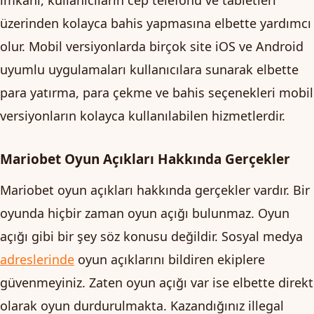
imkanı, kullanıcıların cep telefonu ve tabletleri
üzerinden kolayca bahis yapmasına elbette yardımcı
olur. Mobil versiyonlarda birçok site iOS ve Android
uyumlu uygulamaları kullanıcılara sunarak elbette
para yatırma, para çekme ve bahis seçenekleri mobil
versiyonların kolayca kullanılabilen hizmetlerdir.
Mariobet Oyun Açıkları Hakkında Gerçekler
Mariobet oyun açıkları hakkında gerçekler vardır. Bir
oyunda hiçbir zaman oyun açığı bulunmaz. Oyun
açığı gibi bir şey söz konusu değildir. Sosyal medya
adreslerinde
oyun açıklarını bildiren ekiplere
güvenmeyiniz. Zaten oyun açığı var ise elbette direkt
olarak oyun durdurulmakta. Kazandığınız illegal