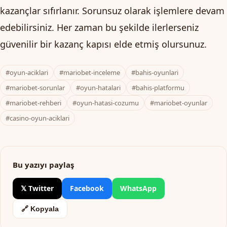
kazançlar sıfırlanır. Sorunsuz olarak işlemlere devam
edebilirsiniz. Her zaman bu şekilde ilerlerseniz
güvenilir bir kazanç kapısı elde etmiş olursunuz.
#oyun-aciklari
#mariobet-inceleme
#bahis-oyunlari
#mariobet-sorunlar
#oyun-hatalari
#bahis-platformu
#mariobet-rehberi
#oyun-hatasi-cozumu
#mariobet-oyunlar
#casino-oyun-aciklari
Bu yazıyı paylaş
𝕏 Twitter
Facebook
WhatsApp
🔗 Kopyala