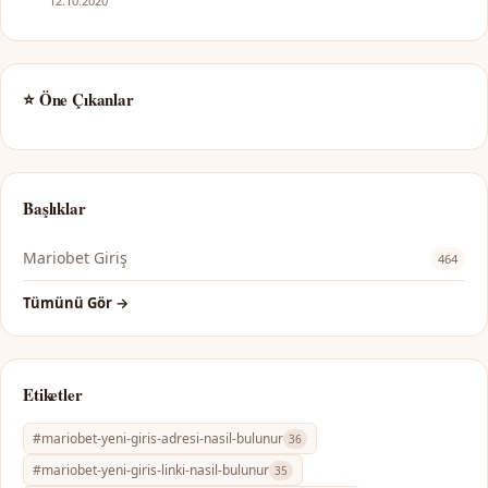
12.10.2020
⭐ Öne Çıkanlar
Başlıklar
Mariobet Giriş
464
Tümünü Gör →
Etiketler
#mariobet-yeni-giris-adresi-nasil-bulunur
36
#mariobet-yeni-giris-linki-nasil-bulunur
35