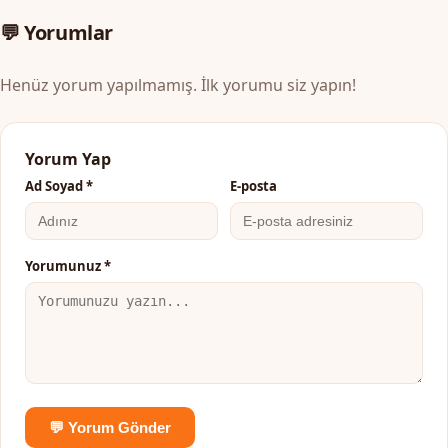
💬 Yorumlar
Henüz yorum yapılmamış. İlk yorumu siz yapın!
Yorum Yap
Ad Soyad *
E-posta
Yorumunuz *
💬 Yorum Gönder