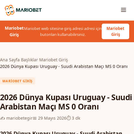
Mariobet
Mariobet web sitesine giriş adresi adresi için
Mariobet
Giriş
butonları kullanabilirsiniz.
Giriş
Ana Sayfa
›
Başlıklar
›
Mariobet Giriş
›
2026 Dünya Kupası Uruguay - Suudi Arabistan Maçı MS 0 Oranı
MARIOBET GIRIŞ
2026 Dünya Kupası Uruguay - Suudi
Arabistan Maçı MS 0 Oranı
✍️ mariobetegir
📅 29 Mayıs 2026
⏱️ 3 dk
2026 Dünya Kupası Uruguay - Suudi Arabistan