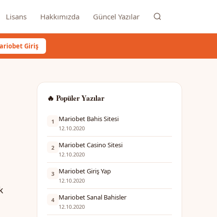
Lisans
Hakkımızda
Güncel Yazılar
riobet Giriş
🔥 Popüler Yazılar
Mariobet Bahis Sitesi
1
12.10.2020
Mariobet Casino Sitesi
2
12.10.2020
Mariobet Giriş Yap
3
12.10.2020
k
Mariobet Sanal Bahisler
4
12.10.2020