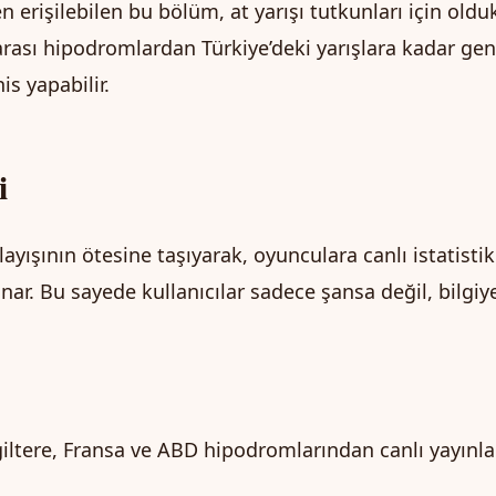
n erişilebilen bu bölüm, at yarışı tutkunları için oldu
ararası hipodromlardan Türkiye’deki yarışlara kadar gen
is yapabilir.
i
ayışının ötesine taşıyarak, oyunculara canlı istatistikl
unar. Bu sayede kullanıcılar sadece şansa değil, bilgiy
ngiltere, Fransa ve ABD hipodromlarından canlı yayınla