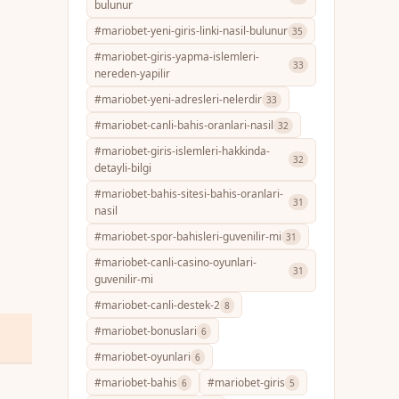
bulunur
#mariobet-yeni-giris-linki-nasil-bulunur
35
#mariobet-giris-yapma-islemleri-
33
nereden-yapilir
#mariobet-yeni-adresleri-nelerdir
33
#mariobet-canli-bahis-oranlari-nasil
32
#mariobet-giris-islemleri-hakkinda-
32
detayli-bilgi
#mariobet-bahis-sitesi-bahis-oranlari-
31
nasil
#mariobet-spor-bahisleri-guvenilir-mi
31
#mariobet-canli-casino-oyunlari-
31
guvenilir-mi
#mariobet-canli-destek-2
8
#mariobet-bonuslari
6
#mariobet-oyunlari
6
#mariobet-bahis
#mariobet-giris
6
5