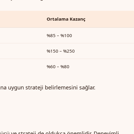
Ortalama Kazanç
%85 – %100
%150 – %250
%60 – %80
na uygun strateji belirlemesini sağlar.
gücü ve strateji de oldukça önemlidir. Deneyimli