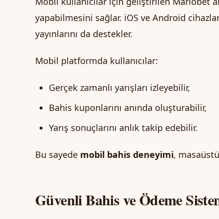
Mobil kullanıcılar için geliştirilen Mariobet 
yapabilmesini sağlar. iOS ve Android cihazlar
yayınlarını da destekler.
Mobil platformda kullanıcılar:
Gerçek zamanlı yarışları izleyebilir,
Bahis kuponlarını anında oluşturabilir,
Yarış sonuçlarını anlık takip edebilir.
Bu sayede
mobil bahis deneyimi
, masaüstü
Güvenli Bahis ve Ödeme Siste