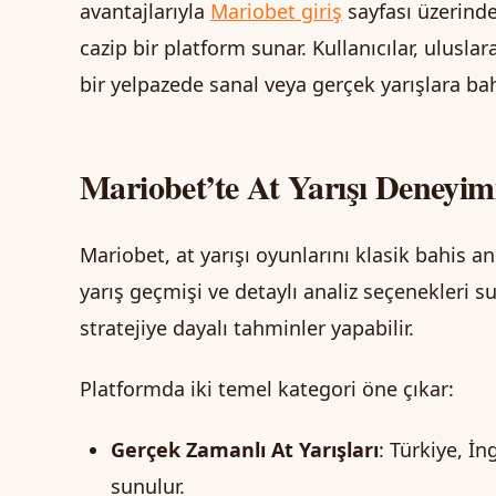
avantajlarıyla
Mariobet giriş
sayfası üzerinde
cazip bir platform sunar. Kullanıcılar, ulusl
bir yelpazede sanal veya gerçek yarışlara bah
Mariobet’te At Yarışı Deneyim
Mariobet, at yarışı oyunlarını klasik bahis anl
yarış geçmişi ve detaylı analiz seçenekleri s
stratejiye dayalı tahminler yapabilir.
Platformda iki temel kategori öne çıkar:
Gerçek Zamanlı At Yarışları
: Türkiye, İ
sunulur.