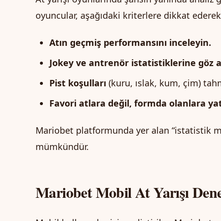
oyuncular, aşağıdaki kriterlere dikkat ederek 
Atın geçmiş performansını inceleyin.
Jokey ve antrenör istatistiklerine göz a
Pist koşulları
(kuru, ıslak, kum, çim) tah
Favori atlara değil, formda olanlara ya
Mariobet platformunda yer alan “istatistik m
mümkündür.
Mariobet Mobil At Yarışı Den