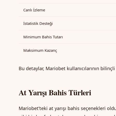
Canlı İzleme
İstatistik Desteği
Minimum Bahis Tutarı
Maksimum Kazanç
Bu detaylar, Mariobet kullanıcılarının bilinçli
At Yarışı Bahis Türleri
Mariobet’teki at yarışı bahis seçenekleri oldu