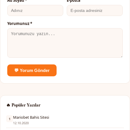
Ad Soyad *
E-posta
Yorumunuz *
💬 Yorum Gönder
🔥 Popüler Yazılar
Mariobet Bahis Sitesi
1
12.10.2020