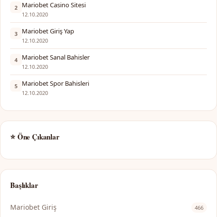
Mariobet Casino Sitesi
2
12.10.2020
Mariobet Giriş Yap
3
12.10.2020
Mariobet Sanal Bahisler
4
12.10.2020
Mariobet Spor Bahisleri
5
12.10.2020
⭐ Öne Çıkanlar
Başlıklar
Mariobet Giriş
466