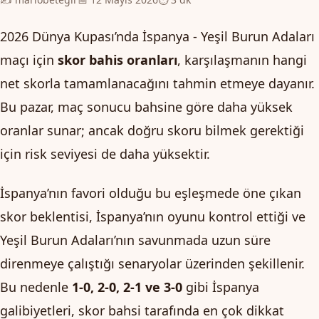
2026 Dünya Kupası’nda İspanya - Yeşil Burun Adaları
maçı için
skor bahis oranları
, karşılaşmanın hangi
net skorla tamamlanacağını tahmin etmeye dayanır.
Bu pazar, maç sonucu bahsine göre daha yüksek
oranlar sunar; ancak doğru skoru bilmek gerektiği
için risk seviyesi de daha yüksektir.
İspanya’nın favori olduğu bu eşleşmede öne çıkan
skor beklentisi, İspanya’nın oyunu kontrol ettiği ve
Yeşil Burun Adaları’nın savunmada uzun süre
direnmeye çalıştığı senaryolar üzerinden şekillenir.
Bu nedenle
1-0, 2-0, 2-1 ve 3-0
gibi İspanya
galibiyetleri, skor bahsi tarafında en çok dikkat