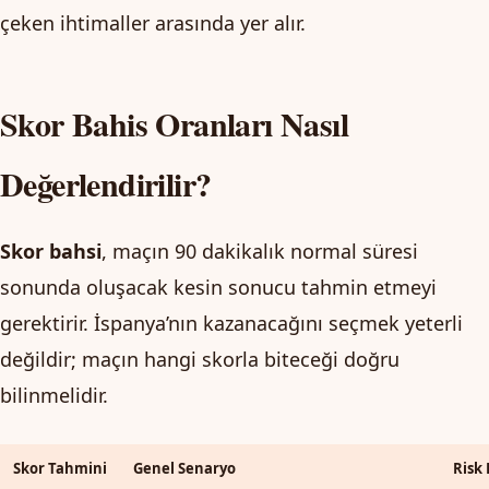
çeken ihtimaller arasında yer alır.
Skor Bahis Oranları Nasıl
Değerlendirilir?
Skor bahsi
, maçın 90 dakikalık normal süresi
sonunda oluşacak kesin sonucu tahmin etmeyi
gerektirir. İspanya’nın kazanacağını seçmek yeterli
değildir; maçın hangi skorla biteceği doğru
bilinmelidir.
Skor Tahmini
Genel Senaryo
Risk