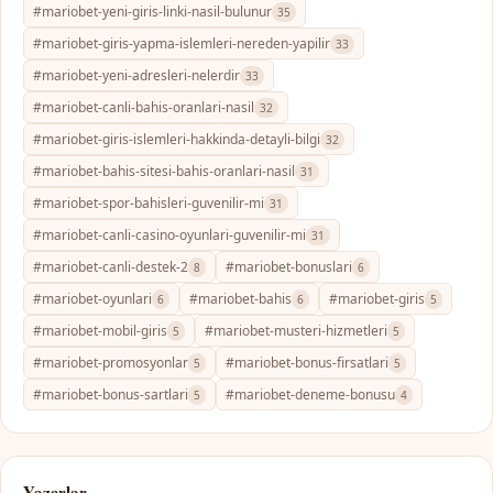
#mariobet-yeni-giris-linki-nasil-bulunur
35
#mariobet-giris-yapma-islemleri-nereden-yapilir
33
#mariobet-yeni-adresleri-nelerdir
33
#mariobet-canli-bahis-oranlari-nasil
32
#mariobet-giris-islemleri-hakkinda-detayli-bilgi
32
#mariobet-bahis-sitesi-bahis-oranlari-nasil
31
#mariobet-spor-bahisleri-guvenilir-mi
31
#mariobet-canli-casino-oyunlari-guvenilir-mi
31
#mariobet-canli-destek-2
#mariobet-bonuslari
8
6
#mariobet-oyunlari
#mariobet-bahis
#mariobet-giris
6
6
5
#mariobet-mobil-giris
#mariobet-musteri-hizmetleri
5
5
#mariobet-promosyonlar
#mariobet-bonus-firsatlari
5
5
#mariobet-bonus-sartlari
#mariobet-deneme-bonusu
5
4
Yazarlar