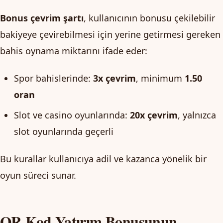
Bonus çevrim şartı
, kullanıcının bonusu çekilebilir
bakiyeye çevirebilmesi için yerine getirmesi gereken
bahis oynama miktarını ifade eder:
Spor bahislerinde:
3x çevrim
, minimum
1.50
oran
Slot ve casino oyunlarında:
20x çevrim
, yalnızca
slot oyunlarında geçerli
Bu kurallar kullanıcıya adil ve kazanca yönelik bir
oyun süreci sunar.
QR Kod Yatırım Bonusunun