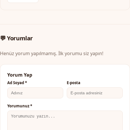
💬 Yorumlar
Henüz yorum yapılmamış. İlk yorumu siz yapın!
Yorum Yap
Ad Soyad *
E-posta
Yorumunuz *