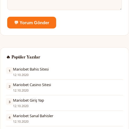
💬 Yorum Gönder
🔥 Popüler Yazılar
Mariobet Bahis Sitesi
1
12.10.2020
Mariobet Casino Sitesi
2
12.10.2020
Mariobet Giriş Yap
3
12.10.2020
Mariobet Sanal Bahisler
4
12.10.2020