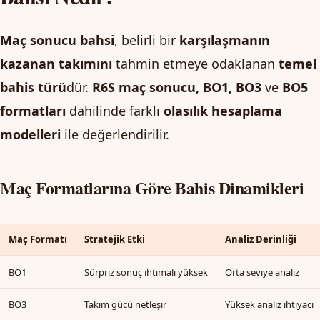
Maç sonucu bahsi
, belirli bir
karşılaşmanın
kazanan takımını
tahmin etmeye odaklanan
temel
bahis türü
dür.
R6S maç sonucu, BO1, BO3
ve
BO5
formatları
dahilinde farklı
olasılık hesaplama
modelleri
ile değerlendirilir.
Maç Formatlarına Göre Bahis Dinamikleri
Maç Formatı
Stratejik Etki
Analiz Derinliği
BO1
Sürpriz sonuç ihtimali yüksek
Orta seviye analiz
BO3
Takım gücü netleşir
Yüksek analiz ihtiyacı