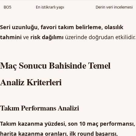
BO5
En istikrarlı yapı
Derin veri incelemesi
Seri uzunluğu, favori takım belirleme, olasılık
tahmini
ve
risk dağılımı
üzerinde doğrudan etkilidir.
Maç Sonucu Bahisinde Temel
Analiz Kriterleri
Takım Performans Analizi
Takım kazanma yüzdesi, son 10 maç performansı,
harita kazanma oranları, ilk round başarısı,