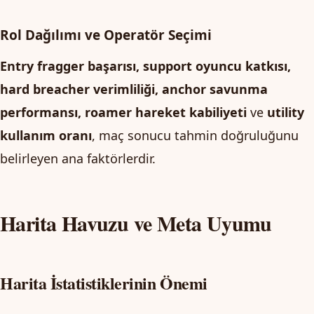
Rol Dağılımı ve Operatör Seçimi
Entry fragger başarısı, support oyuncu katkısı,
hard breacher verimliliği, anchor savunma
performansı, roamer hareket kabiliyeti
ve
utility
kullanım oranı
, maç sonucu tahmin doğruluğunu
belirleyen ana faktörlerdir.
Harita Havuzu ve Meta Uyumu
Harita İstatistiklerinin Önemi