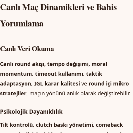
Canlı Maç Dinamikleri ve Bahis
Yorumlama
Canlı Veri Okuma
Canlı round akışı, tempo değişimi, moral
momentum, timeout kullanımı, taktik
adaptasyon, IGL karar kalitesi
ve
round içi mikro
stratejiler
, maçın yönünü anlık olarak değiştirebilir.
Psikolojik Dayanıklılık
Tilt kontrolü, clutch baskı yönetimi, comeback