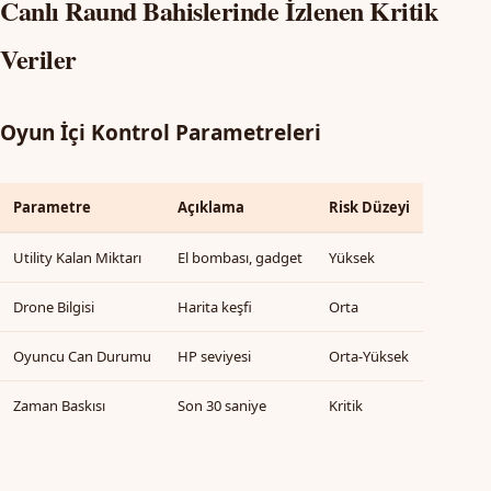
Canlı Raund Bahislerinde İzlenen Kritik
Veriler
Oyun İçi Kontrol Parametreleri
Parametre
Açıklama
Risk Düzeyi
Utility Kalan Miktarı
El bombası, gadget
Yüksek
Drone Bilgisi
Harita keşfi
Orta
Oyuncu Can Durumu
HP seviyesi
Orta-Yüksek
Zaman Baskısı
Son 30 saniye
Kritik