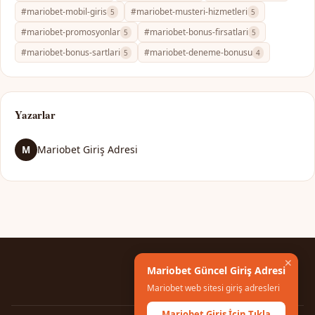
#mariobet-mobil-giris
#mariobet-musteri-hizmetleri
5
5
#mariobet-promosyonlar
#mariobet-bonus-firsatlari
5
5
#mariobet-bonus-sartlari
#mariobet-deneme-bonusu
5
4
Yazarlar
Mariobet Giriş Adresi
M
✕
Mariobet Güncel Giriş Adresi
Mariobet web sitesi giriş adresleri
Mariobet Giriş İçin Tıkla