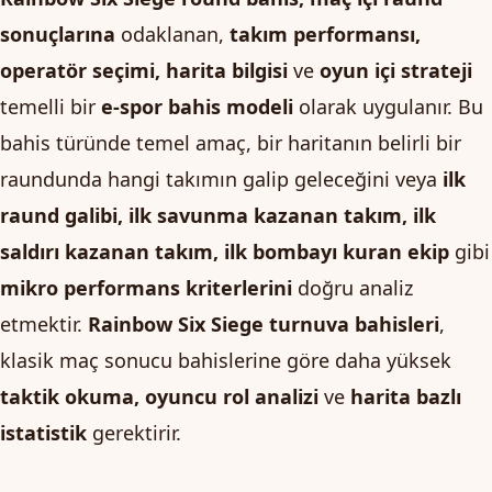
sonuçlarına
odaklanan,
takım performansı,
operatör seçimi, harita bilgisi
ve
oyun içi strateji
temelli bir
e-spor bahis modeli
olarak uygulanır. Bu
bahis türünde temel amaç, bir haritanın belirli bir
raundunda hangi takımın galip geleceğini veya
ilk
raund galibi, ilk savunma kazanan takım, ilk
saldırı kazanan takım, ilk bombayı kuran ekip
gibi
mikro performans kriterlerini
doğru analiz
etmektir.
Rainbow Six Siege turnuva bahisleri
,
klasik maç sonucu bahislerine göre daha yüksek
taktik okuma, oyuncu rol analizi
ve
harita bazlı
istatistik
gerektirir.