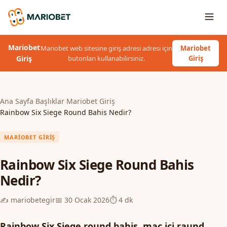
Mariobet
Mariobet web sitesine giriş adresi adresi için
Mariobet
Giriş
butonları kullanabilirsiniz.
Giriş
Ana Sayfa
›
Başlıklar
›
Mariobet Giriş
›
Rainbow Six Siege Round Bahis Nedir?
MARIOBET GIRIŞ
Rainbow Six Siege Round Bahis
Nedir?
✍️ mariobetegir
📅 30 Ocak 2026
⏱️ 4 dk
Rainbow Six Siege round bahis, maç içi raund