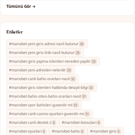
Tümünü Gör →
Etiketler
#mariobet-yeni-giris-adresi-nasil-bulunur
36
#mariobet-yeni-giris-linki-nasil-bulunur
35
#mariobet-giris-yapma-islemleri-nereden-yapilir
33
#mariobet-yeni-adresleri-nelerdir
33
#mariobet-canli-bahis-oranlari-nasil
32
#mariobet-giris-islemleri-hakkinda-detayli-bilgi
32
#mariobet-bahis-sitesi-bahis-oranlari-nasil
31
#mariobet-spor-bahisleri-guvenilir-mi
31
#mariobet-canli-casino-oyunlari-guvenilir-mi
31
#mariobet-canli-destek-2
#mariobet-bonuslari
8
6
#mariobet-oyunlari
#mariobet-bahis
#mariobet-giris
6
6
5