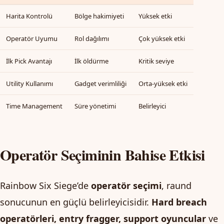
Harita Kontrolü
Bölge hakimiyeti
Yüksek etki
Operatör Uyumu
Rol dağılımı
Çok yüksek etki
İlk Pick Avantajı
İlk öldürme
Kritik seviye
Utility Kullanımı
Gadget verimliliği
Orta-yüksek etki
Time Management
Süre yönetimi
Belirleyici
Operatör Seçiminin Bahise Etkisi
Rainbow Six Siege’de
operatör seçimi
, raund
sonucunun en güçlü belirleyicisidir.
Hard breach
operatörleri, entry fragger, support oyuncular
ve