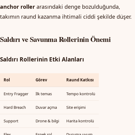
anchor roller
arasındaki denge bozulduğunda,
takımın raund kazanma ihtimali ciddi şekilde düşer.
Saldırı ve Savunma Rollerinin Önemi
Saldırı Rollerinin Etki Alanları
Rol
Görev
Raund Katkısı
Entry Fragger
İlk temas
Tempo kontrolü
Hard Breach
Duvar açma
Site erişimi
Support
Drone & bilgi
Harita kontrolü
Flex
Esnek rol
Duruma uyum