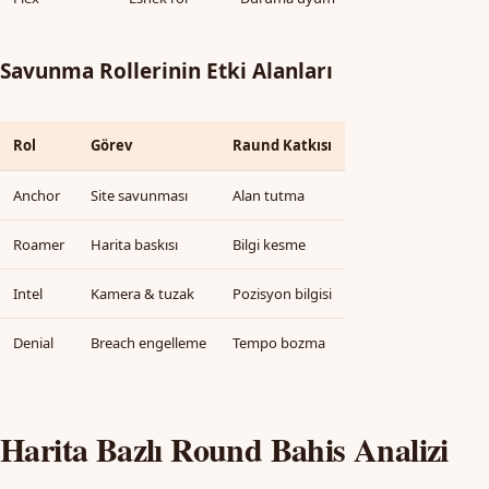
Savunma Rollerinin Etki Alanları
Rol
Görev
Raund Katkısı
Anchor
Site savunması
Alan tutma
Roamer
Harita baskısı
Bilgi kesme
Intel
Kamera & tuzak
Pozisyon bilgisi
Denial
Breach engelleme
Tempo bozma
Harita Bazlı Round Bahis Analizi