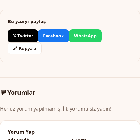
Bu yazıyı paylaş
𝕏 Twitter
Facebook
WhatsApp
🔗 Kopyala
💬 Yorumlar
Henüz yorum yapılmamış. İlk yorumu siz yapın!
Yorum Yap