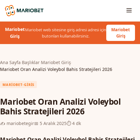
Mariobet
Mariobet web sitesine giriş adresi adresi için
Mariobet
Giriş
butonları kullanabilirsiniz.
Giriş
Ana Sayfa
›
Başlıklar
›
Mariobet Giriş
›
Mariobet Oran Analizi Voleybol Bahis Stratejileri 2026
MARIOBET-GIRIS
Mariobet Oran Analizi Voleybol
Bahis Stratejileri 2026
✍️ mariobetegir
📅 5 Aralık 2025
⏱️ 4 dk
Mariobet Oran Analizi Voleybol Bahis Stratejileri