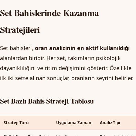
Set Bahislerinde Kazanma
Stratejileri
Set bahisleri,
oran analizinin en aktif kullanıldığı
alanlardan biridir. Her set, takımların psikolojik
dayanıklılığını ve ritim değişimini gösterir. Özellikle
ilk iki sette alınan sonuçlar, oranların seyrini belirler.
Set Bazlı Bahis Strateji Tablosu
Strateji Türü
Uygulama Zamanı
Analiz Tipi