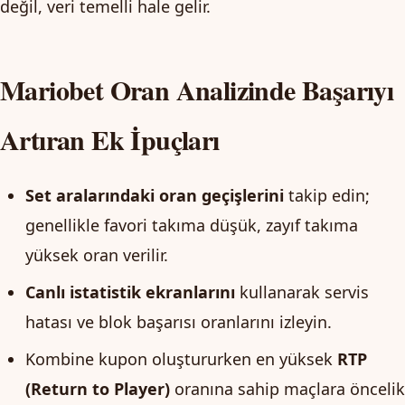
değil, veri temelli hale gelir.
Mariobet Oran Analizinde Başarıyı
Artıran Ek İpuçları
Set aralarındaki oran geçişlerini
takip edin;
genellikle favori takıma düşük, zayıf takıma
yüksek oran verilir.
Canlı istatistik ekranlarını
kullanarak servis
hatası ve blok başarısı oranlarını izleyin.
Kombine kupon oluştururken en yüksek
RTP
(Return to Player)
oranına sahip maçlara öncelik