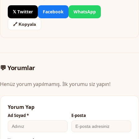
𝕏 Twitter
Facebook
WhatsApp
🔗 Kopyala
💬 Yorumlar
Henüz yorum yapılmamış. İlk yorumu siz yapın!
Yorum Yap
Ad Soyad *
E-posta