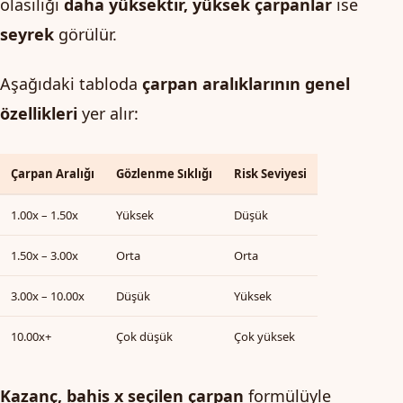
olasılığı
daha yüksektir, yüksek çarpanlar
ise
seyrek
görülür.
Aşağıdaki tabloda
çarpan aralıklarının genel
özellikleri
yer alır:
Çarpan Aralığı
Gözlenme Sıklığı
Risk Seviyesi
1.00x – 1.50x
Yüksek
Düşük
1.50x – 3.00x
Orta
Orta
3.00x – 10.00x
Düşük
Yüksek
10.00x+
Çok düşük
Çok yüksek
Kazanç, bahis x seçilen çarpan
formülüyle