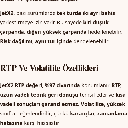
JetX2
, bazı sürümlerde
tek turda iki ayrı bahis
yerleştirmeye izin verir. Bu sayede
biri düşük
çarpanda, diğeri yüksek çarpanda
hedeflenebilir.
Risk dağılımı, aynı tur içinde
dengelenebilir.
RTP Ve Volatilite Özellikleri
JetX2 RTP değeri, %97 civarında
konumlanır.
RTP,
uzun vadeli teorik geri dönüşü
temsil eder ve
kısa
vadeli sonuçları garanti etmez. Volatilite, yüksek
sınıfta değerlendirilir; çünkü
kazançlar, zamanlama
hatasına
karşı hassastır.