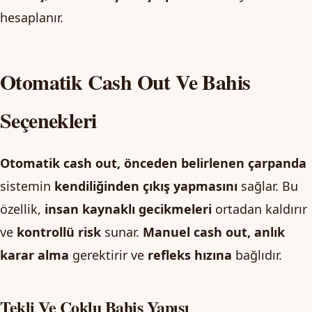
hesaplanır.
Otomatik Cash Out Ve Bahis
Seçenekleri
Otomatik cash out, önceden belirlenen çarpanda
sistemin
kendiliğinden çıkış yapmasını
sağlar. Bu
özellik,
insan kaynaklı gecikmeleri
ortadan kaldırır
ve
kontrollü risk
sunar.
Manuel cash out, anlık
karar alma
gerektirir ve
refleks hızına
bağlıdır.
Tekli Ve Çoklu Bahis Yapısı