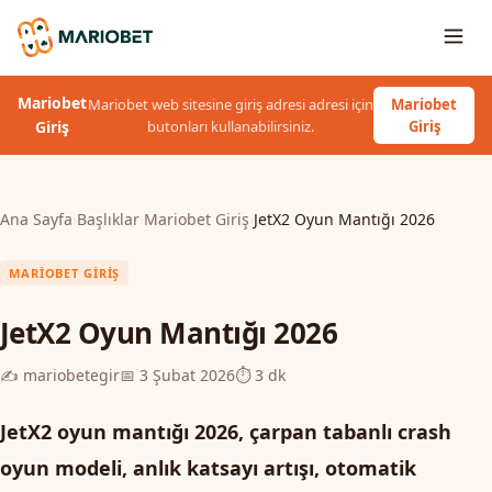
Mariobet
Mariobet web sitesine giriş adresi adresi için
Mariobet
Giriş
butonları kullanabilirsiniz.
Giriş
Ana Sayfa
›
Başlıklar
›
Mariobet Giriş
›
JetX2 Oyun Mantığı 2026
MARIOBET GIRIŞ
JetX2 Oyun Mantığı 2026
✍️ mariobetegir
📅 3 Şubat 2026
⏱️ 3 dk
JetX2 oyun mantığı 2026, çarpan tabanlı crash
oyun modeli, anlık katsayı artışı, otomatik