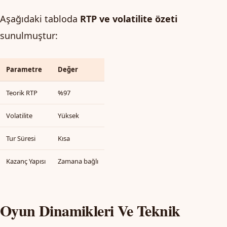
Aşağıdaki tabloda
RTP ve volatilite özeti
sunulmuştur:
Parametre
Değer
Teorik RTP
%97
Volatilite
Yüksek
Tur Süresi
Kısa
Kazanç Yapısı
Zamana bağlı
Oyun Dinamikleri Ve Teknik