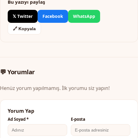
Bu yazıyı paylaş
𝕏 Twitter
Facebook
WhatsApp
🔗 Kopyala
💬 Yorumlar
Henüz yorum yapılmamış. İlk yorumu siz yapın!
Yorum Yap
Ad Soyad *
E-posta