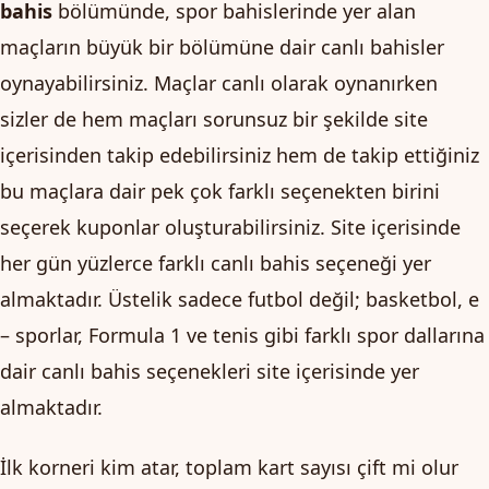
bahis
bölümünde, spor bahislerinde yer alan
maçların büyük bir bölümüne dair canlı bahisler
oynayabilirsiniz. Maçlar canlı olarak oynanırken
sizler de hem maçları sorunsuz bir şekilde site
içerisinden takip edebilirsiniz hem de takip ettiğiniz
bu maçlara dair pek çok farklı seçenekten birini
seçerek kuponlar oluşturabilirsiniz. Site içerisinde
her gün yüzlerce farklı canlı bahis seçeneği yer
almaktadır. Üstelik sadece futbol değil; basketbol, e
– sporlar, Formula 1 ve tenis gibi farklı spor dallarına
dair canlı bahis seçenekleri site içerisinde yer
almaktadır.
İlk korneri kim atar, toplam kart sayısı çift mi olur