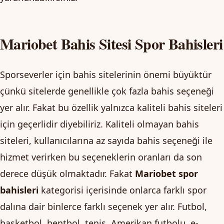
Mariobet Bahis Sitesi Spor Bahisleri
Sporseverler için bahis sitelerinin önemi büyüktür
çünkü sitelerde genellikle çok fazla bahis seçeneği
yer alır. Fakat bu özellik yalnızca kaliteli bahis siteleri
için geçerlidir diyebiliriz. Kaliteli olmayan bahis
siteleri, kullanıcılarına az sayıda bahis seçeneği ile
hizmet verirken bu seçeneklerin oranları da son
derece düşük olmaktadır. Fakat
Mariobet spor
bahisleri
kategorisi içerisinde onlarca farklı spor
dalına dair binlerce farklı seçenek yer alır. Futbol,
basketbol, hentbol, tenis, Amerikan futbolu, e-