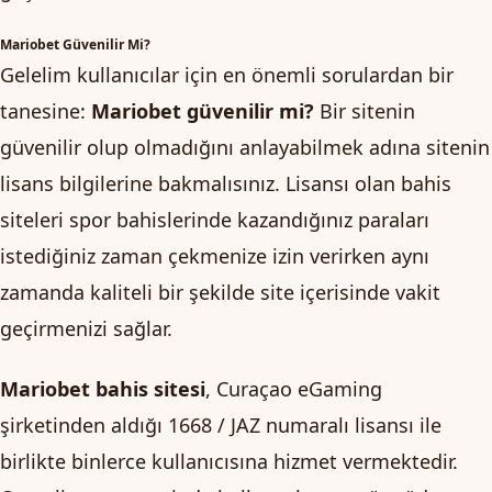
Mariobet Güvenilir Mi?
Gelelim kullanıcılar için en önemli sorulardan bir
tanesine:
Mariobet güvenilir mi?
Bir sitenin
güvenilir olup olmadığını anlayabilmek adına sitenin
lisans bilgilerine bakmalısınız. Lisansı olan bahis
siteleri spor bahislerinde kazandığınız paraları
istediğiniz zaman çekmenize izin verirken aynı
zamanda kaliteli bir şekilde site içerisinde vakit
geçirmenizi sağlar.
Mariobet bahis sitesi
, Curaçao eGaming
şirketinden aldığı 1668 / JAZ numaralı lisansı ile
birlikte binlerce kullanıcısına hizmet vermektedir.