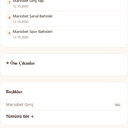
Mariobet Giriş Yap
3
12.10.2020
Mariobet Sanal Bahisler
4
12.10.2020
Mariobet Spor Bahisleri
5
12.10.2020
⭐ Öne Çıkanlar
Başlıklar
Mariobet Giriş
466
Tümünü Gör →