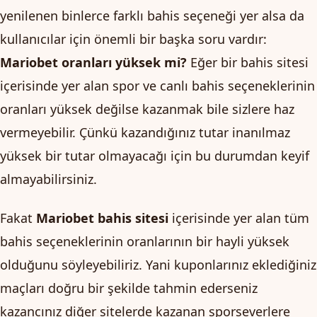
yenilenen binlerce farklı bahis seçeneği yer alsa da
kullanıcılar için önemli bir başka soru vardır:
Mariobet oranları yüksek mi?
Eğer bir bahis sitesi
içerisinde yer alan spor ve canlı bahis seçeneklerinin
oranları yüksek değilse kazanmak bile sizlere haz
vermeyebilir. Çünkü kazandığınız tutar inanılmaz
yüksek bir tutar olmayacağı için bu durumdan keyif
almayabilirsiniz.
Fakat
Mariobet bahis sitesi
içerisinde yer alan tüm
bahis seçeneklerinin oranlarının bir hayli yüksek
olduğunu söyleyebiliriz. Yani kuponlarınız eklediğiniz
maçları doğru bir şekilde tahmin ederseniz
kazancınız diğer sitelerde kazanan sporseverlere