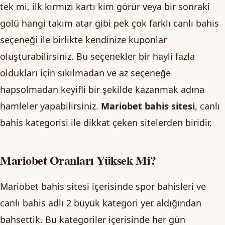
tek mi, ilk kırmızı kartı kim görür veya bir sonraki
golü hangi takım atar gibi pek çok farklı canlı bahis
seçeneği ile birlikte kendinize kuponlar
oluşturabilirsiniz. Bu seçenekler bir hayli fazla
oldukları için sıkılmadan ve az seçeneğe
hapsolmadan keyifli bir şekilde kazanmak adına
hamleler yapabilirsiniz.
Mariobet bahis sitesi
, canlı
bahis kategorisi ile dikkat çeken sitelerden biridir.
Mariobet Oranları Yüksek Mi?
Mariobet bahis sitesi içerisinde spor bahisleri ve
canlı bahis adlı 2 büyük kategori yer aldığından
bahsettik. Bu kategoriler içerisinde her gün