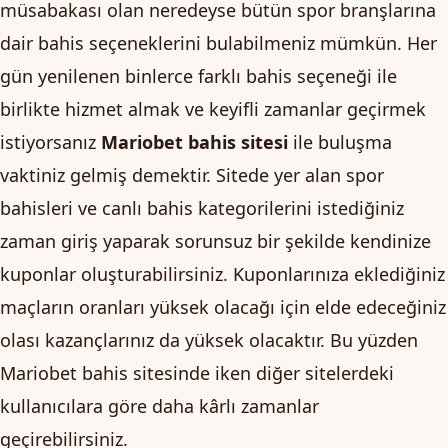
müsabakası olan neredeyse bütün spor branşlarına
dair bahis seçeneklerini bulabilmeniz mümkün. Her
gün yenilenen binlerce farklı bahis seçeneği ile
birlikte hizmet almak ve keyifli zamanlar geçirmek
istiyorsanız
Mariobet bahis sitesi
ile buluşma
vaktiniz gelmiş demektir. Sitede yer alan spor
bahisleri ve canlı bahis kategorilerini istediğiniz
zaman giriş yaparak sorunsuz bir şekilde kendinize
kuponlar oluşturabilirsiniz. Kuponlarınıza eklediğiniz
maçların oranları yüksek olacağı için elde edeceğiniz
olası kazançlarınız da yüksek olacaktır. Bu yüzden
Mariobet bahis sitesinde iken diğer sitelerdeki
kullanıcılara göre daha kârlı zamanlar
geçirebilirsiniz.