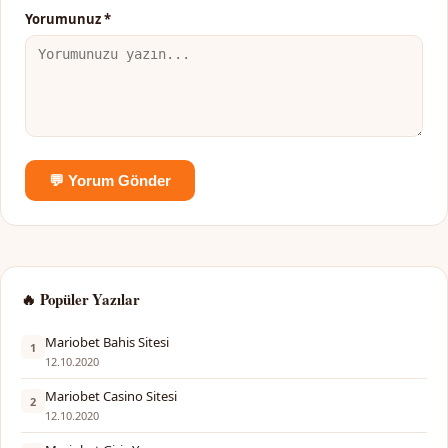
Yorumunuz *
💬 Yorum Gönder
🔥 Popüler Yazılar
Mariobet Bahis Sitesi
1
12.10.2020
Mariobet Casino Sitesi
2
12.10.2020