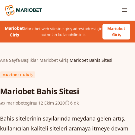
Mariobet
Mariobet web sitesine giriş adresi adresi için
Mariobet
Giriş
butonları kullanabilirsiniz.
Giriş
Ana Sayfa
›
Başlıklar
›
Mariobet Giriş
›
Mariobet Bahis Sitesi
MARIOBET GIRIŞ
Mariobet Bahis Sitesi
✍️ mariobetegir
📅 12 Ekim 2020
⏱️ 6 dk
Bahis sitelerinin sayılarında meydana gelen artış,
kullanıcıları kaliteli siteleri aramaya itmeye devam