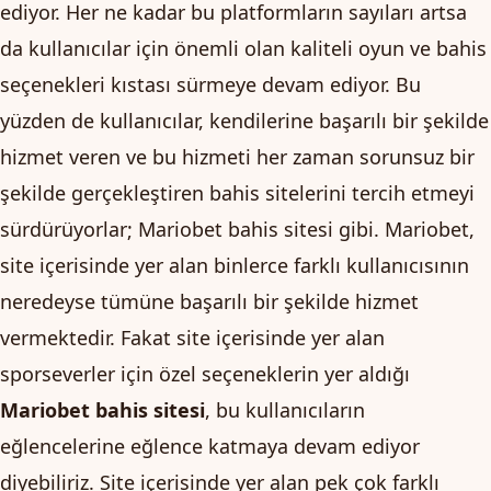
ediyor. Her ne kadar bu platformların sayıları artsa
da kullanıcılar için önemli olan kaliteli oyun ve bahis
seçenekleri kıstası sürmeye devam ediyor. Bu
yüzden de kullanıcılar, kendilerine başarılı bir şekilde
hizmet veren ve bu hizmeti her zaman sorunsuz bir
şekilde gerçekleştiren bahis sitelerini tercih etmeyi
sürdürüyorlar; Mariobet bahis sitesi gibi. Mariobet,
site içerisinde yer alan binlerce farklı kullanıcısının
neredeyse tümüne başarılı bir şekilde hizmet
vermektedir. Fakat site içerisinde yer alan
sporseverler için özel seçeneklerin yer aldığı
Mariobet bahis sitesi
, bu kullanıcıların
eğlencelerine eğlence katmaya devam ediyor
diyebiliriz. Site içerisinde yer alan pek çok farklı