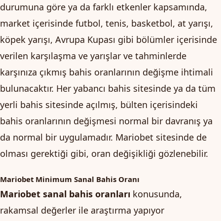
durumuna göre ya da farklı etkenler kapsamında,
market içerisinde futbol, tenis, basketbol, at yarışı,
köpek yarışı, Avrupa Kupası gibi bölümler içerisinde
verilen karşılaşma ve yarışlar ve tahminlerde
karşınıza çıkmış bahis oranlarının değişme ihtimali
bulunacaktır. Her yabancı bahis sitesinde ya da tüm
yerli bahis sitesinde açılmış, bülten içerisindeki
bahis oranlarının değişmesi normal bir davranış ya
da normal bir uygulamadır. Mariobet sitesinde de
olması gerektiği gibi, oran değişikliği gözlenebilir.
Mariobet Minimum Sanal Bahis Oranı
Mariobet sanal bahis oranları
konusunda,
rakamsal değerler ile araştırma yapıyor