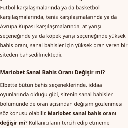
Futbol karşılaşmalarında ya da basketbol
karşılaşmalarında, tenis karşılaşmalarında ya da
Avrupa Kupası karşılaşmalarında, at yarışı
seçeneğinde ya da köpek yarışı seçeneğinde yüksek
bahis oranı, sanal bahisler için yüksek oran veren bir
siteden bahsedilmektedir.
Mariobet Sanal Bahis Oranı Değişir mi?
Elbette bütün bahis seçeneklerinde, iddaa
oyunlarında olduğu gibi, sitenin sanal bahisler
bölümünde de oran açısından değişim gözlenmesi
söz konusu olabilir.
Mariobet sanal bahis oranı
değişir mi
? Kullanıcıların tercih edip etmeme