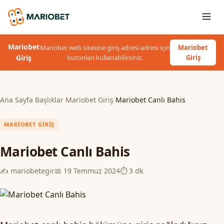
Mariobet
Mariobet web sitesine giriş adresi adresi için
Mariobet
Giriş
butonları kullanabilirsiniz.
Giriş
Ana Sayfa
›
Başlıklar
›
Mariobet Giriş
›
Mariobet Canlı Bahis
MARIOBET GIRIŞ
Mariobet Canlı Bahis
✍️ mariobetegir
📅 19 Temmuz 2024
⏱️ 3 dk