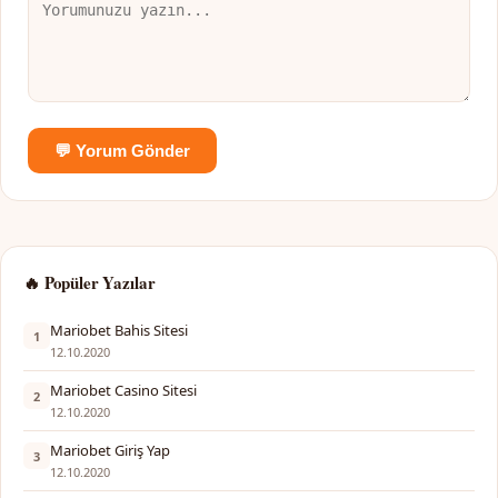
💬 Yorum Gönder
🔥 Popüler Yazılar
Mariobet Bahis Sitesi
1
12.10.2020
Mariobet Casino Sitesi
2
12.10.2020
Mariobet Giriş Yap
3
12.10.2020