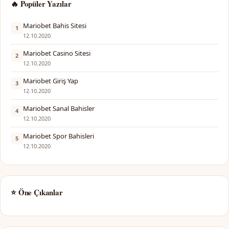
🔥 Popüler Yazılar
Mariobet Bahis Sitesi
1
12.10.2020
Mariobet Casino Sitesi
2
12.10.2020
Mariobet Giriş Yap
3
12.10.2020
Mariobet Sanal Bahisler
4
12.10.2020
Mariobet Spor Bahisleri
5
12.10.2020
⭐ Öne Çıkanlar