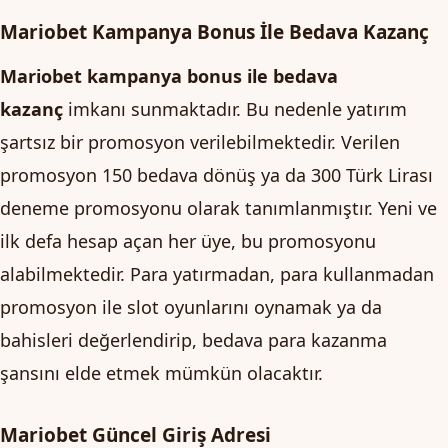
Mariobet Kampanya Bonus İle Bedava Kazanç
Mariobet kampanya bonus ile bedava
kazanç
imkanı sunmaktadır. Bu nedenle yatırım
şartsız bir promosyon verilebilmektedir. Verilen
promosyon 150 bedava dönüş ya da 300 Türk Lirası
deneme promosyonu olarak tanımlanmıştır. Yeni ve
ilk defa hesap açan her üye, bu promosyonu
alabilmektedir. Para yatırmadan, para kullanmadan
promosyon ile slot oyunlarını oynamak ya da
bahisleri değerlendirip, bedava para kazanma
şansını elde etmek mümkün olacaktır.
Mariobet Güncel Giriş Adresi