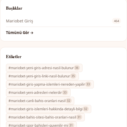
Başlıklar
Mariobet Giriş
464
Tümünü Gör →
Etiketler
#mariobet-yeni-giris-adresi-nasil-bulunur
36
#mariobet-yeni-giris-linki-nasil-bulunur
35
#mariobet-giris-yapma-islemleri-nereden-yapilir
33
#mariobet-yeni-adresleri-nelerdir
33
#mariobet-canli-bahis-oranlari-nasil
32
#mariobet-giris-islemleri-hakkinda-detayli-bilgi
32
#mariobet-bahis-sitesi-bahis-oranlari-nasil
31
#mariobet-spor-bahisleri-guvenilir-mi
31