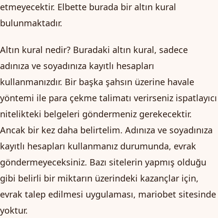
etmeyecektir. Elbette burada bir altın kural
bulunmaktadır.
Altın kural nedir? Buradaki altın kural, sadece
adınıza ve soyadınıza kayıtlı hesapları
kullanmanızdır. Bir başka şahsın üzerine havale
yöntemi ile para çekme talimatı verirseniz ispatlayıcı
nitelikteki belgeleri göndermeniz gerekecektir.
Ancak bir kez daha belirtelim. Adınıza ve soyadınıza
kayıtlı hesapları kullanmanız durumunda, evrak
göndermeyeceksiniz. Bazı sitelerin yapmış olduğu
gibi belirli bir miktarın üzerindeki kazançlar için,
evrak talep edilmesi uygulaması, mariobet sitesinde
yoktur.