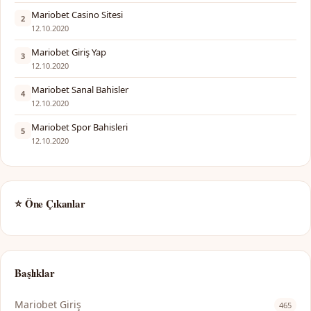
Mariobet Casino Sitesi
2
12.10.2020
Mariobet Giriş Yap
3
12.10.2020
Mariobet Sanal Bahisler
4
12.10.2020
Mariobet Spor Bahisleri
5
12.10.2020
⭐ Öne Çıkanlar
Başlıklar
Mariobet Giriş
465