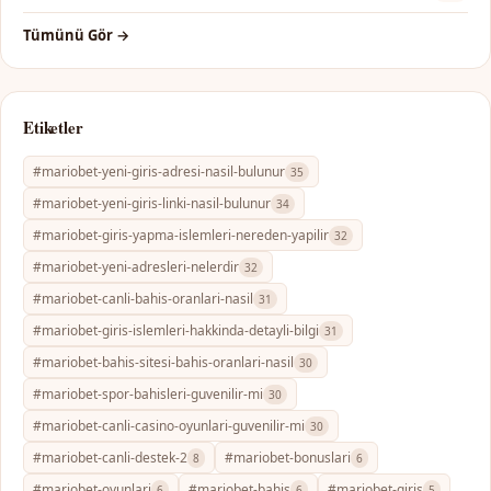
Tümünü Gör →
Etiketler
#mariobet-yeni-giris-adresi-nasil-bulunur
35
#mariobet-yeni-giris-linki-nasil-bulunur
34
#mariobet-giris-yapma-islemleri-nereden-yapilir
32
#mariobet-yeni-adresleri-nelerdir
32
#mariobet-canli-bahis-oranlari-nasil
31
#mariobet-giris-islemleri-hakkinda-detayli-bilgi
31
#mariobet-bahis-sitesi-bahis-oranlari-nasil
30
#mariobet-spor-bahisleri-guvenilir-mi
30
#mariobet-canli-casino-oyunlari-guvenilir-mi
30
#mariobet-canli-destek-2
#mariobet-bonuslari
8
6
#mariobet-oyunlari
#mariobet-bahis
#mariobet-giris
6
6
5