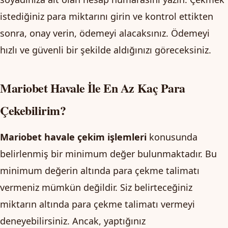
istediğiniz para miktarını girin ve kontrol ettikten
sonra, onay verin, ödemeyi alacaksınız. Ödemeyi
hızlı ve güvenli bir şekilde aldığınızı göreceksiniz.
Mariobet Havale İle En Az Kaç Para
Çekebilirim?
Mariobet havale çekim işlemleri
konusunda
belirlenmiş bir minimum değer bulunmaktadır. Bu
minimum değerin altında para çekme talimatı
vermeniz mümkün değildir. Siz belirteceğiniz
miktarın altında para çekme talimatı vermeyi
deneyebilirsiniz. Ancak, yaptığınız