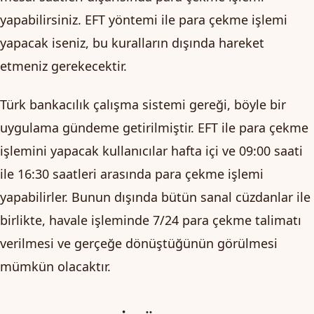
yapabilirsiniz. EFT yöntemi ile para çekme işlemi
yapacak iseniz, bu kuralların dışında hareket
etmeniz gerekecektir.
Türk bankacılık çalışma sistemi gereği, böyle bir
uygulama gündeme getirilmiştir. EFT ile para çekme
işlemini yapacak kullanıcılar hafta içi ve 09:00 saati
ile 16:30 saatleri arasında para çekme işlemi
yapabilirler. Bunun dışında bütün sanal cüzdanlar ile
birlikte, havale işleminde 7/24 para çekme talimatı
verilmesi ve gerçeğe dönüştüğünün görülmesi
mümkün olacaktır.