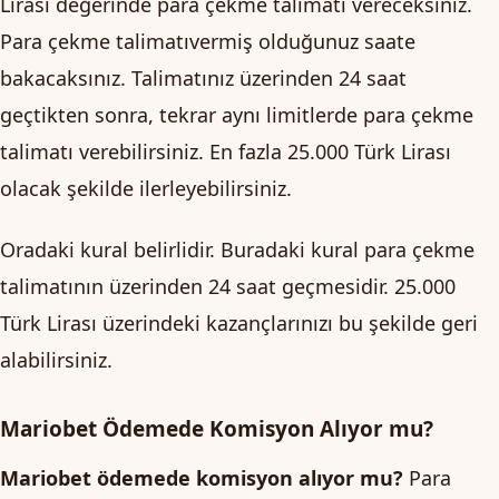
Lirası değerinde para çekme talimatı vereceksiniz.
Para çekme talimatıvermiş olduğunuz saate
bakacaksınız. Talimatınız üzerinden 24 saat
geçtikten sonra, tekrar aynı limitlerde para çekme
talimatı verebilirsiniz. En fazla 25.000 Türk Lirası
olacak şekilde ilerleyebilirsiniz.
Oradaki kural belirlidir. Buradaki kural para çekme
talimatının üzerinden 24 saat geçmesidir. 25.000
Türk Lirası üzerindeki kazançlarınızı bu şekilde geri
alabilirsiniz.
Mariobet Ödemede Komisyon Alıyor mu?
Mariobet ödemede komisyon alıyor mu?
Para