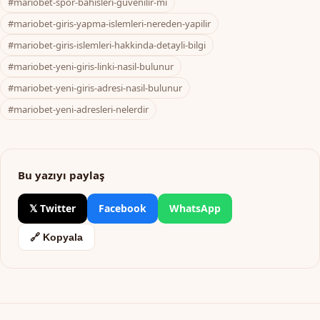
#mariobet-spor-bahisleri-guvenilir-mi
#mariobet-giris-yapma-islemleri-nereden-yapilir
#mariobet-giris-islemleri-hakkinda-detayli-bilgi
#mariobet-yeni-giris-linki-nasil-bulunur
#mariobet-yeni-giris-adresi-nasil-bulunur
#mariobet-yeni-adresleri-nelerdir
Bu yazıyı paylaş
𝕏 Twitter
Facebook
WhatsApp
🔗 Kopyala