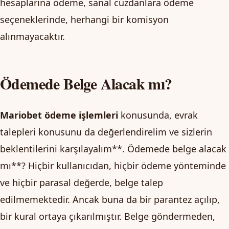
hesaplarına ödeme, sanal cüzdanlara ödeme
seçeneklerinde, herhangi bir komisyon
alınmayacaktır.
Ödemede Belge Alacak mı?
Mariobet ödeme işlemleri
konusunda, evrak
talepleri konusunu da değerlendirelim ve sizlerin
beklentilerini karşılayalım**. Ödemede belge alacak
mı**? Hiçbir kullanıcıdan, hiçbir ödeme yönteminde
ve hiçbir parasal değerde, belge talep
edilmemektedir. Ancak buna da bir parantez açılıp,
bir kural ortaya çıkarılmıştır. Belge göndermeden,