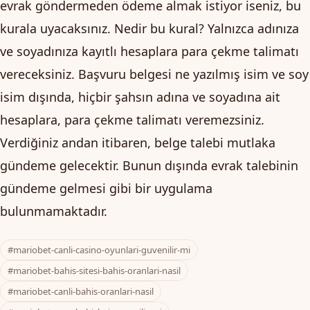
evrak göndermeden ödeme almak istiyor iseniz, bu
kurala uyacaksınız. Nedir bu kural? Yalnızca adınıza
ve soyadınıza kayıtlı hesaplara para çekme talimatı
vereceksiniz. Başvuru belgesi ne yazılmış isim ve soy
isim dışında, hiçbir şahsın adına ve soyadına ait
hesaplara, para çekme talimatı veremezsiniz.
Verdiğiniz andan itibaren, belge talebi mutlaka
gündeme gelecektir. Bunun dışında evrak talebinin
gündeme gelmesi gibi bir uygulama
bulunmamaktadır.
#mariobet-canli-casino-oyunlari-guvenilir-mi
#mariobet-bahis-sitesi-bahis-oranlari-nasil
#mariobet-canli-bahis-oranlari-nasil