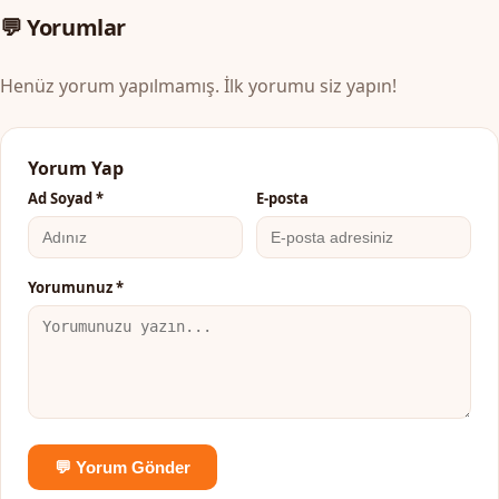
💬 Yorumlar
Henüz yorum yapılmamış. İlk yorumu siz yapın!
Yorum Yap
Ad Soyad *
E-posta
Yorumunuz *
💬 Yorum Gönder