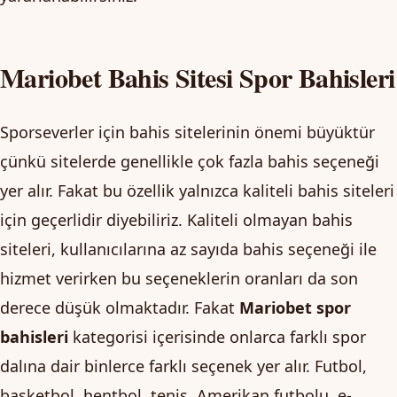
Mariobet Bahis Sitesi Spor Bahisleri
Sporseverler için bahis sitelerinin önemi büyüktür
çünkü sitelerde genellikle çok fazla bahis seçeneği
yer alır. Fakat bu özellik yalnızca kaliteli bahis siteleri
için geçerlidir diyebiliriz. Kaliteli olmayan bahis
siteleri, kullanıcılarına az sayıda bahis seçeneği ile
hizmet verirken bu seçeneklerin oranları da son
derece düşük olmaktadır. Fakat
Mariobet spor
bahisleri
kategorisi içerisinde onlarca farklı spor
dalına dair binlerce farklı seçenek yer alır. Futbol,
basketbol, hentbol, tenis, Amerikan futbolu, e-