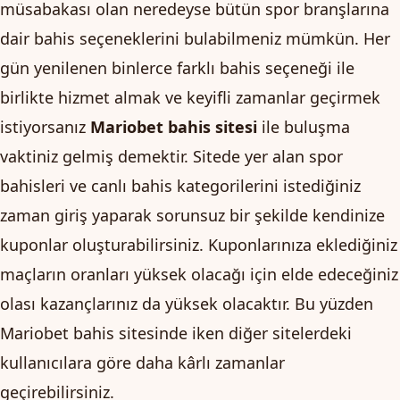
müsabakası olan neredeyse bütün spor branşlarına
dair bahis seçeneklerini bulabilmeniz mümkün. Her
gün yenilenen binlerce farklı bahis seçeneği ile
birlikte hizmet almak ve keyifli zamanlar geçirmek
istiyorsanız
Mariobet bahis sitesi
ile buluşma
vaktiniz gelmiş demektir. Sitede yer alan spor
bahisleri ve canlı bahis kategorilerini istediğiniz
zaman giriş yaparak sorunsuz bir şekilde kendinize
kuponlar oluşturabilirsiniz. Kuponlarınıza eklediğiniz
maçların oranları yüksek olacağı için elde edeceğiniz
olası kazançlarınız da yüksek olacaktır. Bu yüzden
Mariobet bahis sitesinde iken diğer sitelerdeki
kullanıcılara göre daha kârlı zamanlar
geçirebilirsiniz.