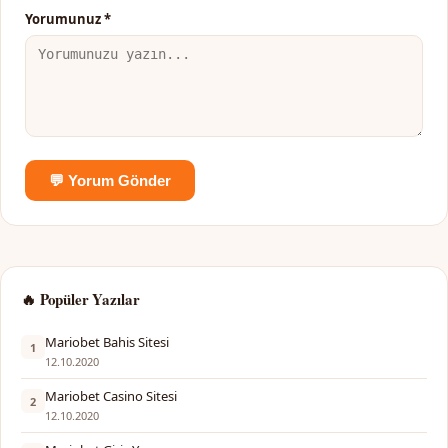
Yorumunuz *
💬 Yorum Gönder
🔥 Popüler Yazılar
Mariobet Bahis Sitesi
1
12.10.2020
Mariobet Casino Sitesi
2
12.10.2020