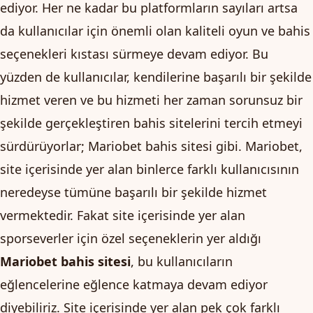
ediyor. Her ne kadar bu platformların sayıları artsa
da kullanıcılar için önemli olan kaliteli oyun ve bahis
seçenekleri kıstası sürmeye devam ediyor. Bu
yüzden de kullanıcılar, kendilerine başarılı bir şekilde
hizmet veren ve bu hizmeti her zaman sorunsuz bir
şekilde gerçekleştiren bahis sitelerini tercih etmeyi
sürdürüyorlar; Mariobet bahis sitesi gibi. Mariobet,
site içerisinde yer alan binlerce farklı kullanıcısının
neredeyse tümüne başarılı bir şekilde hizmet
vermektedir. Fakat site içerisinde yer alan
sporseverler için özel seçeneklerin yer aldığı
Mariobet bahis sitesi
, bu kullanıcıların
eğlencelerine eğlence katmaya devam ediyor
diyebiliriz. Site içerisinde yer alan pek çok farklı