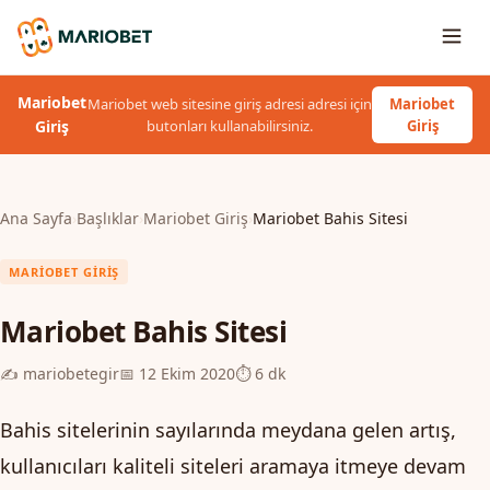
Mariobet
Mariobet web sitesine giriş adresi adresi için
Mariobet
Giriş
butonları kullanabilirsiniz.
Giriş
Ana Sayfa
›
Başlıklar
›
Mariobet Giriş
›
Mariobet Bahis Sitesi
MARIOBET GIRIŞ
Mariobet Bahis Sitesi
✍️ mariobetegir
📅 12 Ekim 2020
⏱️ 6 dk
Bahis sitelerinin sayılarında meydana gelen artış,
kullanıcıları kaliteli siteleri aramaya itmeye devam