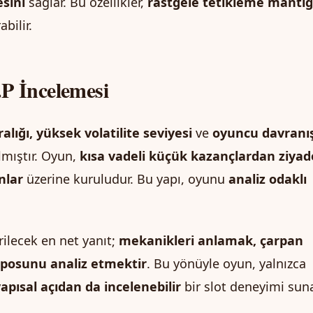
sini
sağlar. Bu özellikler,
rastgele tetikleme mantığ
bilir.
P İncelemesi
lığı, yüksek volatilite seviyesi
ve
oyuncu davranı
ılmıştır. Oyun,
kısa vadeli küçük kazançlardan ziyad
nlar
üzerine kuruludur. Bu yapı, oyunu
analiz odaklı
ilecek en net yanıt;
mekanikleri anlamak, çarpan
posunu analiz etmektir
. Bu yönüyle oyun, yalnızca
yapısal açıdan da incelenebilir
bir slot deneyimi suna