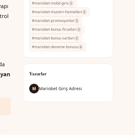
#mariobet-mobil-giris
5
yapı
#mariobet-musteri-hizmetleri
5
trol
#mariobet-promosyonlar
5
#mariobet-bonus-firsatlari
5
#mariobet-bonus-sartlari
5
#mariobet-deneme-bonusu
4
ıda
Yazarlar
 yan
Mariobet Giriş Adresi
M