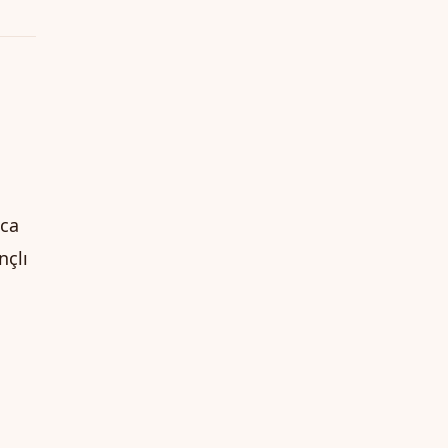
zca
nçlı