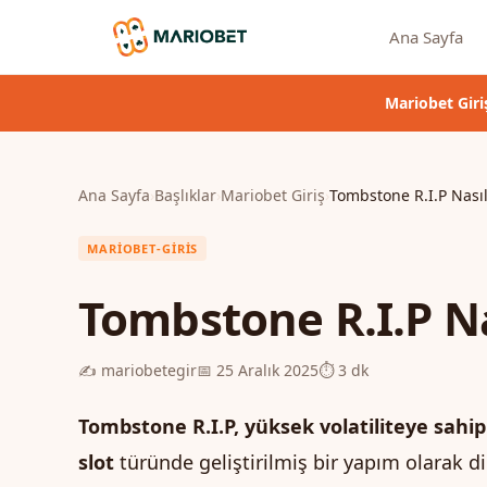
Ana Sayfa
Mariobet Giri
Ana Sayfa
›
Başlıklar
›
Mariobet Giriş
›
Tombstone R.I.P Nası
MARIOBET-GIRIS
Tombstone R.I.P N
✍️ mariobetegir
📅 25 Aralık 2025
⏱️ 3 dk
Tombstone R.I.P, yüksek volatiliteye sahip
slot
türünde geliştirilmiş bir yapım olarak d