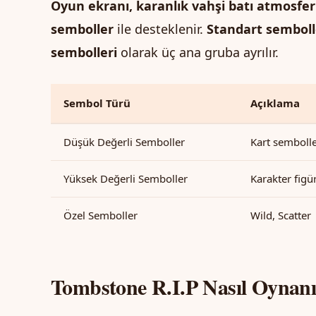
Oyun ekranı, karanlık vahşi batı atmosfer
semboller
ile desteklenir.
Standart semboll
sembolleri
olarak üç ana gruba ayrılır.
Sembol Türü
Açıklama
Düşük Değerli Semboller
Kart semboller
Yüksek Değerli Semboller
Karakter figür
Özel Semboller
Wild, Scatter
Tombstone R.I.P Nasıl Oynan