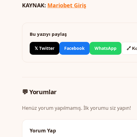
KAYNAK:
Mariobet Giriş
Bu yazıyı paylaş
𝕏 Twitter
Facebook
WhatsApp
🔗 K
💬 Yorumlar
Henüz yorum yapılmamış. İlk yorumu siz yapın!
Yorum Yap