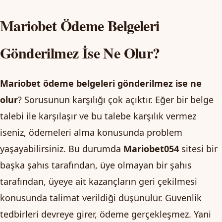
Mariobet Ödeme Belgeleri
Gönderilmez İse Ne Olur?
Mariobet ödeme belgeleri gönderilmez ise ne
olur
? Sorusunun karşılığı çok açıktır. Eğer bir belge
talebi ile karşılaşır ve bu talebe karşılık vermez
iseniz, ödemeleri alma konusunda problem
yaşayabilirsiniz. Bu durumda
Mariobet054
sitesi bir
başka şahıs tarafından, üye olmayan bir şahıs
tarafından, üyeye ait kazançların geri çekilmesi
konusunda talimat verildiği düşünülür. Güvenlik
tedbirleri devreye girer, ödeme gerçekleşmez. Yani