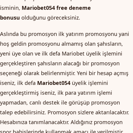
isminin,
Mariobet054 free deneme
bonusu
olduğunu göreceksiniz.
Aslında bu promosyon ilk yatırım promosyonu yani
hoş geldin promosyonu almamış olan şahısların,
yeni üye olan ve ilk defa Mariobet üyelik işlemini
gerçekleştiren şahısların alacağı bir promosyon
seçeneği olarak belirlenmiştir. Yeni bir hesap açmış
iseniz, ilk defa
Mariobet054
üyelik işlemini
gerçekleştirmiş iseniz, ilk para yatırım işlemi
yapmadan, canlı destek ile görüşüp promosyon
talep edebilirsiniz. Promosyon sizlere aktarılacaktır.
Hesabınıza tanımlanacaktır. Aldığınız promosyon
spor bahislerinde kullanmak amacı ile verilmiştir.