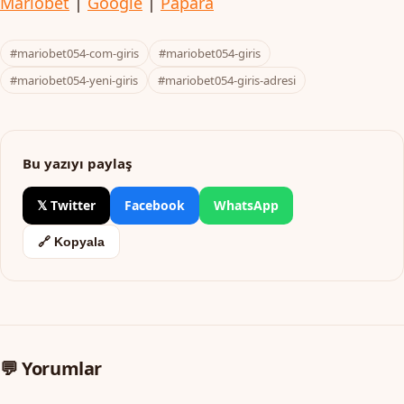
Mariobet
|
Google
|
Papara
#mariobet054-com-giris
#mariobet054-giris
#mariobet054-yeni-giris
#mariobet054-giris-adresi
Bu yazıyı paylaş
𝕏 Twitter
Facebook
WhatsApp
🔗 Kopyala
💬 Yorumlar