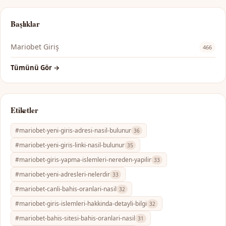
Başlıklar
Mariobet Giriş
466
Tümünü Gör →
Etiketler
#mariobet-yeni-giris-adresi-nasil-bulunur
36
#mariobet-yeni-giris-linki-nasil-bulunur
35
#mariobet-giris-yapma-islemleri-nereden-yapilir
33
#mariobet-yeni-adresleri-nelerdir
33
#mariobet-canli-bahis-oranlari-nasil
32
#mariobet-giris-islemleri-hakkinda-detayli-bilgi
32
#mariobet-bahis-sitesi-bahis-oranlari-nasil
31