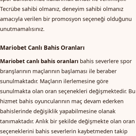
Tecrübe sahibi olmanız, deneyim sahibi olmanız
amacıyla verilen bir promosyon seçeneği olduğunu
unutmamalısınız.
Mariobet Canlı Bahis Oranları
Mariobet canlı bahis oranları
bahis severlere spor
branşlarının maçlarının başlaması ile beraber
sunulmaktadır. Maçların ilerlemesine göre
sunulmakta olan oran seçenekleri değişmektedir. Bu
hizmet bahis oyuncularının maç devam ederken
bahislerinde değişiklik yapabilmesine olanak
tanımaktadır. Anlık bir şekilde değişmekte olan oran
seçeneklerini bahis severlerin kaybetmeden takip