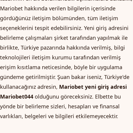
Mariobet hakkında verilen bilgilerin içerisinde
gördüğünüz iletişim bölümünden, tüm iletişim
seçeneklerini tespit edebilirsiniz. Yeni giriş adresini
belirleme çalışmaları şirket tarafından yapılmak ile
birlikte, Türkiye pazarında hakkında verilmiş, bilgi
teknolojileri iletişim kurumu tarafından verilmiş
erişim kısıtlama neticesinde, böyle bir uygulama
gündeme getirilmiştir. Şuan bakar iseniz, Türkiye'de
kullanacağınız adresin,
Mariobet yeni giriş adresi
Mariobet044
olduğunu göreceksiniz. Elbette bu
yönde bir belirleme sizleri, hesapları ve finansal
varlıkları, belgeleri ve bilgileri etkilemeyecektir.