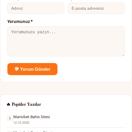
Yorumunuz *
💬 Yorum Gönder
🔥 Popüler Yazılar
Mariobet Bahis Sitesi
1
12.10.2020