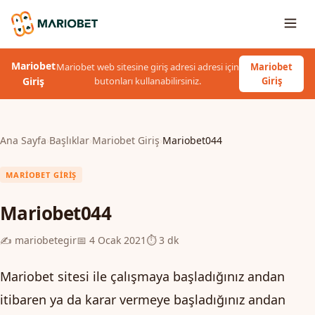
Mariobet
Mariobet web sitesine giriş adresi adresi için
Mariobet
Giriş
butonları kullanabilirsiniz.
Giriş
Ana Sayfa
›
Başlıklar
›
Mariobet Giriş
›
Mariobet044
MARIOBET GIRIŞ
Mariobet044
✍️ mariobetegir
📅 4 Ocak 2021
⏱️ 3 dk
Mariobet sitesi ile çalışmaya başladığınız andan
itibaren ya da karar vermeye başladığınız andan