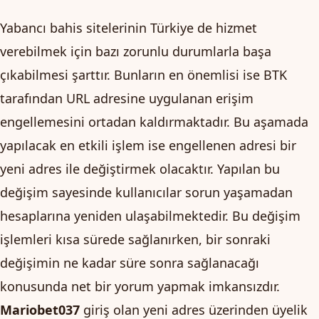
Yabancı bahis sitelerinin Türkiye de hizmet
verebilmek için bazı zorunlu durumlarla başa
çıkabilmesi şarttır. Bunların en önemlisi ise BTK
tarafından URL adresine uygulanan erişim
engellemesini ortadan kaldırmaktadır. Bu aşamada
yapılacak en etkili işlem ise engellenen adresi bir
yeni adres ile değiştirmek olacaktır. Yapılan bu
değişim sayesinde kullanıcılar sorun yaşamadan
hesaplarına yeniden ulaşabilmektedir. Bu değişim
işlemleri kısa sürede sağlanırken, bir sonraki
değişimin ne kadar süre sonra sağlanacağı
konusunda net bir yorum yapmak imkansızdır.
Mariobet037
giriş olan yeni adres üzerinden üyelik