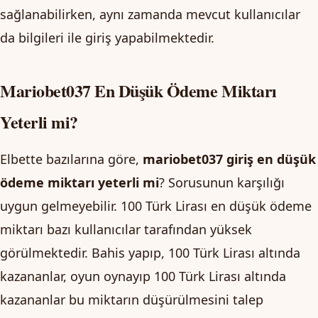
sağlanabilirken, aynı zamanda mevcut kullanıcılar
da bilgileri ile giriş yapabilmektedir.
Mariobet037 En Düşük Ödeme Miktarı
Yeterli mi?
Elbette bazılarına göre,
mariobet037 giriş en düşük
ödeme miktarı yeterli mi
? Sorusunun karşılığı
uygun gelmeyebilir. 100 Türk Lirası en düşük ödeme
miktarı bazı kullanıcılar tarafından yüksek
görülmektedir. Bahis yapıp, 100 Türk Lirası altında
kazananlar, oyun oynayıp 100 Türk Lirası altında
kazananlar bu miktarın düşürülmesini talep