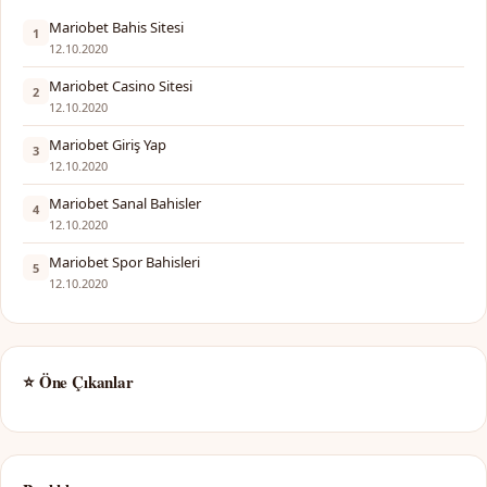
Mariobet Bahis Sitesi
1
12.10.2020
Mariobet Casino Sitesi
2
12.10.2020
Mariobet Giriş Yap
3
12.10.2020
Mariobet Sanal Bahisler
4
12.10.2020
Mariobet Spor Bahisleri
5
12.10.2020
⭐ Öne Çıkanlar