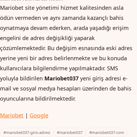
Mariobet site yönetimi hizmet kalitesinden asla
ödün vermeden ve aynı zamanda kazançlı bahis
oynatmaya devam ederken, arada yaşadığı erişim
engelini de adres değişikliği yaparak
çözümlemektedir. Bu değişim esnasında eski adres
yerine yeni bir adres belirlenmekte ve bu konuda
kullanıcılara bilgilendirme yapılmaktadır. SMS
yoluyla bildirilen
Mariobet037
yeni giriş adresi e-
mail ve sosyal medya hesapları üzerinden de bahis
oyuncularına bildirilmektedir.
Mariobet
|
Google
#mariobet037-giris-adresi
#mariobet037
#mariobet037-com