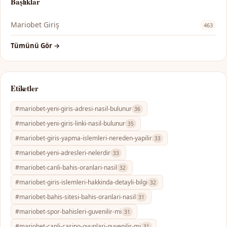
Başlıklar
Mariobet Giriş
463
Tümünü Gör →
Etiketler
#mariobet-yeni-giris-adresi-nasil-bulunur
36
#mariobet-yeni-giris-linki-nasil-bulunur
35
#mariobet-giris-yapma-islemleri-nereden-yapilir
33
#mariobet-yeni-adresleri-nelerdir
33
#mariobet-canli-bahis-oranlari-nasil
32
#mariobet-giris-islemleri-hakkinda-detayli-bilgi
32
#mariobet-bahis-sitesi-bahis-oranlari-nasil
31
#mariobet-spor-bahisleri-guvenilir-mi
31
#mariobet-canli-casino-oyunlari-guvenilir-mi
31