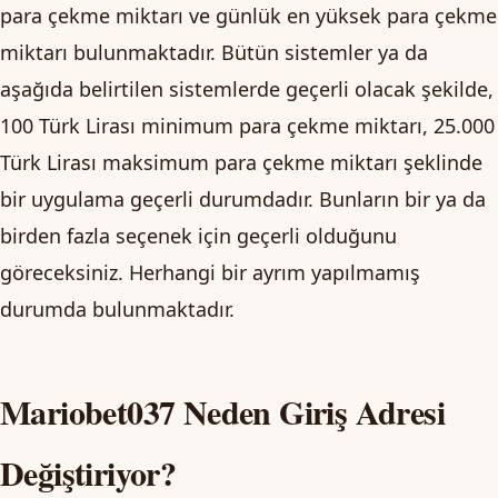
para çekme miktarı ve günlük en yüksek para çekme
miktarı bulunmaktadır. Bütün sistemler ya da
aşağıda belirtilen sistemlerde geçerli olacak şekilde,
100 Türk Lirası minimum para çekme miktarı, 25.000
Türk Lirası maksimum para çekme miktarı şeklinde
bir uygulama geçerli durumdadır. Bunların bir ya da
birden fazla seçenek için geçerli olduğunu
göreceksiniz. Herhangi bir ayrım yapılmamış
durumda bulunmaktadır.
Mariobet037 Neden Giriş Adresi
Değiştiriyor?