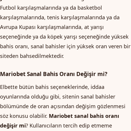
Futbol karşılaşmalarında ya da basketbol
karşılaşmalarında, tenis karşılaşmalarında ya da
Avrupa Kupası karşılaşmalarında, at yarışı
seçeneğinde ya da köpek yarışı seçeneğinde yüksek
bahis oranı, sanal bahisler için yüksek oran veren bir
siteden bahsedilmektedir.
Mariobet Sanal Bahis Oranı Değişir mi?
Elbette bütün bahis seçeneklerinde, iddaa
oyunlarında olduğu gibi, sitenin sanal bahisler
bölümünde de oran açısından değişim gözlenmesi
söz konusu olabilir.
Mariobet sanal bahis oranı
değişir mi
? Kullanıcıların tercih edip etmeme