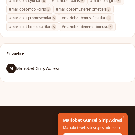
#mariobet-oyunlari
#mariobet-bahis
#mariobet-giris
6
6
5
#mariobet-mobil-giris
#mariobet-musteri-hizmetleri
5
5
#mariobet-promosyonlar
#mariobet-bonus-firsatlari
5
5
#mariobet-bonus-sartlari
#mariobet-deneme-bonusu
5
4
Yazarlar
Mariobet Giriş Adresi
M
✕
Mariobet Güncel Giriş Adresi
Mariobet web sitesi giriş adresleri