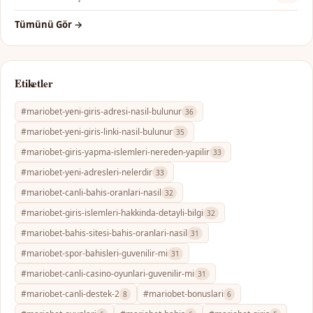
Tümünü Gör →
Etiketler
#mariobet-yeni-giris-adresi-nasil-bulunur
36
#mariobet-yeni-giris-linki-nasil-bulunur
35
#mariobet-giris-yapma-islemleri-nereden-yapilir
33
#mariobet-yeni-adresleri-nelerdir
33
#mariobet-canli-bahis-oranlari-nasil
32
#mariobet-giris-islemleri-hakkinda-detayli-bilgi
32
#mariobet-bahis-sitesi-bahis-oranlari-nasil
31
#mariobet-spor-bahisleri-guvenilir-mi
31
#mariobet-canli-casino-oyunlari-guvenilir-mi
31
#mariobet-canli-destek-2
#mariobet-bonuslari
8
6