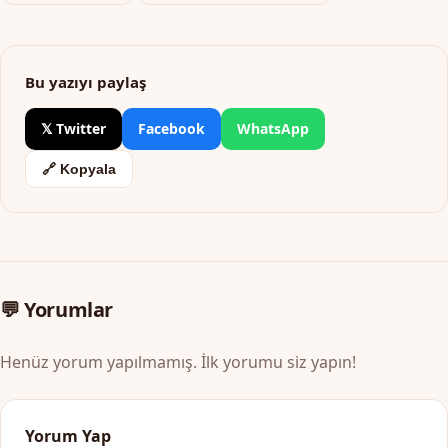
Bu yazıyı paylaş
𝕏 Twitter
Facebook
WhatsApp
🔗 Kopyala
💬 Yorumlar
Henüz yorum yapılmamış. İlk yorumu siz yapın!
Yorum Yap