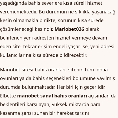
yaşadığında bahis severlere kısa süreli hizmet
verememektedir. Bu durumun ne sıklıkla yaşanacağı
kesin olmamakla birlikte, sorunun kısa sürede
çözümleneceği kesindir.
Mariobet036
olarak
belirlenen yeni adresten hizmet vermeye devam
eden site, tekrar erişim engeli yaşar ise, yeni adresi
kullanıcılarına kısa sürede bildirecektir.
Mariobet sitesi bahis oranları, sitenin tüm iddaa
oyunları ya da bahis seçenekleri bölümüne yayılmış
durumda bulunmaktadır. Her biri için geçerlidir.
Elbette
mariobet sanal bahis oranları
açısından da
beklentileri karşılayan, yüksek miktarda para
kazanma şansı sunan bir hareket tarzını