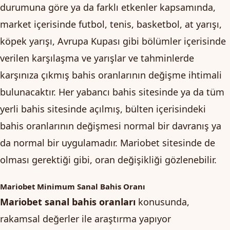
durumuna göre ya da farklı etkenler kapsamında,
market içerisinde futbol, tenis, basketbol, at yarışı,
köpek yarışı, Avrupa Kupası gibi bölümler içerisinde
verilen karşılaşma ve yarışlar ve tahminlerde
karşınıza çıkmış bahis oranlarının değişme ihtimali
bulunacaktır. Her yabancı bahis sitesinde ya da tüm
yerli bahis sitesinde açılmış, bülten içerisindeki
bahis oranlarının değişmesi normal bir davranış ya
da normal bir uygulamadır. Mariobet sitesinde de
olması gerektiği gibi, oran değişikliği gözlenebilir.
Mariobet Minimum Sanal Bahis Oranı
Mariobet sanal bahis oranları
konusunda,
rakamsal değerler ile araştırma yapıyor