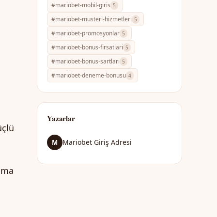
#mariobet-mobil-giris
5
#mariobet-musteri-hizmetleri
5
#mariobet-promosyonlar
5
#mariobet-bonus-firsatlari
5
#mariobet-bonus-sartlari
5
#mariobet-deneme-bonusu
4
Yazarlar
üçlü
Mariobet Giriş Adresi
M
lama