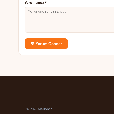
Yorumunuz *
💬 Yorum Gönder
© 2026 Mariobet