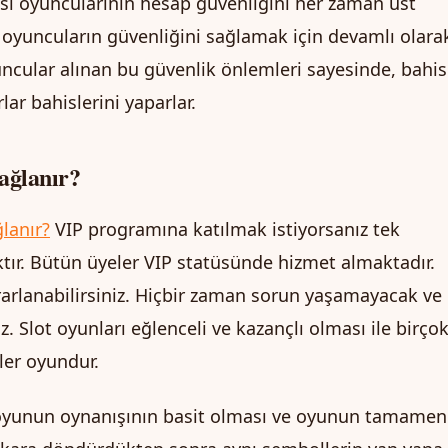
tesi oyuncularının hesap güvenliğini her zaman üst
 oyuncuların güvenliğini sağlamak için devamlı olara
uncular alınan bu güvenlik önlemleri sayesinde, bahis
lar bahislerini yaparlar.
ağlanır?
ğlanır?
VIP programına katılmak istiyorsanız tek
tır. Bütün üyeler VIP statüsünde hizmet almaktadır.
rarlanabilirsiniz. Hiçbir zaman sorun yaşamayacak ve
iz. Slot oyunları eğlenceli ve kazançlı olması ile birço
ler oyundur.
 oyunun oynanışının basit olması ve oyunun tamamen