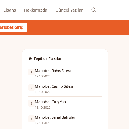
Lisans
Hakkımızda
Güncel Yazılar
riobet Giriş
🔥 Popüler Yazılar
Mariobet Bahis Sitesi
1
12.10.2020
Mariobet Casino Sitesi
2
12.10.2020
Mariobet Giriş Yap
3
12.10.2020
Mariobet Sanal Bahisler
4
12.10.2020