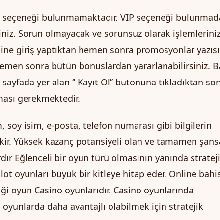
vıp seçeneği bulunmamaktadır. VIP seçeneği bulunma
iniz. Sorun olmayacak ve sorunsuz olarak işlemleriniz
esine giriş yaptıktan hemen sonra promosyonlar yazıs
 hemen sonra bütün bonuslardan yararlanabilirsiniz. B
 sayfada yer alan ‘’ Kayıt Ol’’ butonuna tıkladıktan so
rması gerekmektedir.
, soy isim, e-posta, telefon numarası gibi bilgilerin
ekir. Yüksek kazanç potansiyeli olan ve tamamen şans
rdır Eğlenceli bir oyun türü olmasının yanında strateji
slot oyunları büyük bir kitleye hitap eder. Online bahi
tiği oyun Casino oyunlarıdır. Casino oyunlarında
 oyunlarda daha avantajlı olabilmek için stratejik