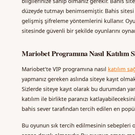
bilgilerinize sahip olmanız gerekir. Bahis si
düzeyde tutmayı benimsemiştir. Bahis sitesi
gelişmiş şifreleme yöntemlerini kullanır. Oy
sitesinde güvenli bir şekilde oyunlarını oynar
Mariobet Programına Nasıl Katılım S
Mariobet'te VIP programına nasıl
katılım sa
yapmanız gereken aslında siteye kayıt olmak
Sizlerde siteye kayıt olarak bu durumdan ya
katılım ile birlikte paranızı katlayabileceksin
bahis sever tarafından tercih edilen en popü
Bu oyunun sık tercih edilmesinin sebepleri