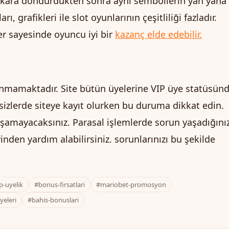
akara döndürdükten sonra aynı sembollerin yan yana
ı, grafikleri ile slot oyunlarının çeşitliliği fazladır.
er sayesinde oyuncu iyi bir
kazanç elde edebilir.
lunmamaktadır. Site bütün üyelerine VIP üye statüsün
izlerde siteye kayıt olurken bu duruma dikkat edin.
şamayacaksınız. Parasal işlemlerde sorun yaşadığını
inden yardım alabilirsiniz. sorunlarınızı bu şekilde
p-uyelik
#bonus-firsatlari
#mariobet-promosyon
yeleri
#bahis-bonuslari