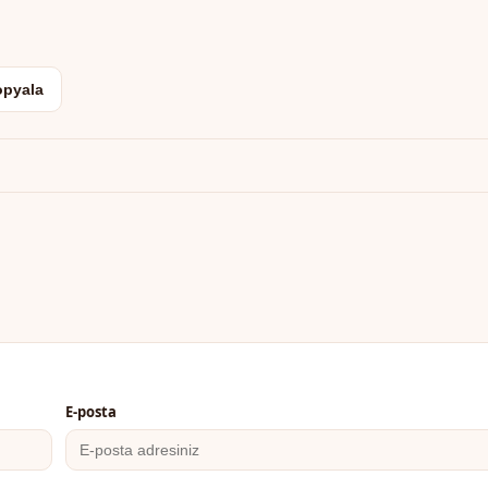
opyala
E-posta