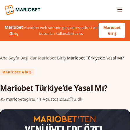
Mariobet
Mariobet web sitesine giriş adresi adresi için
Mariobet
Giriş
butonları kullanabilirsiniz.
Giriş
Ana Sayfa
›
Başlıklar
›
Mariobet Giriş
›
Mariobet Türkiye’de Yasal Mı?
MARIOBET GIRIŞ
Mariobet Türkiye’de Yasal Mı?
✍️ mariobetegir
📅 11 Ağustos 2022
⏱️ 3 dk