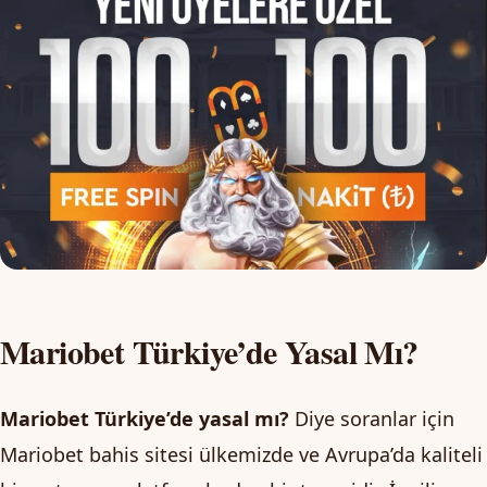
Mariobet Türkiye’de Yasal Mı?
Mariobet Türkiye’de yasal mı?
Diye soranlar için
Mariobet bahis sitesi ülkemizde ve Avrupa’da kaliteli