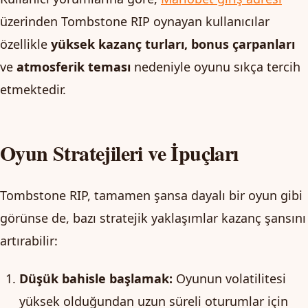
üzerinden Tombstone RIP oynayan kullanıcılar
özellikle
yüksek kazanç turları, bonus çarpanları
ve
atmosferik teması
nedeniyle oyunu sıkça tercih
etmektedir.
Oyun Stratejileri ve İpuçları
Tombstone RIP, tamamen şansa dayalı bir oyun gibi
görünse de, bazı stratejik yaklaşımlar kazanç şansını
artırabilir:
Düşük bahisle başlamak:
Oyunun volatilitesi
yüksek olduğundan uzun süreli oturumlar için