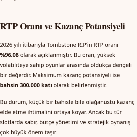
RTP Oranı ve Kazanç Potansiyeli
2026 yılı itibarıyla Tombstone RIP’in RTP oranı
%96.08
olarak açıklanmıştır. Bu oran, yüksek
volatiliteye sahip oyunlar arasında oldukça dengeli
bir değerdir. Maksimum kazanç potansiyeli ise
bahsin 300.000 katı
olarak belirlenmiştir.
Bu durum, küçük bir bahisle bile olağanüstü kazanç
elde etme ihtimalini ortaya koyar. Ancak bu tür
slotlarda sabır, bütçe yönetimi ve stratejik oynanış
çok büyük önem taşır.