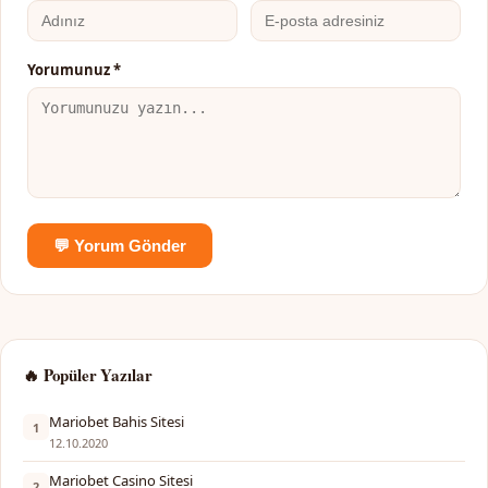
Yorumunuz *
💬 Yorum Gönder
🔥 Popüler Yazılar
Mariobet Bahis Sitesi
1
12.10.2020
Mariobet Casino Sitesi
2