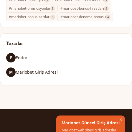
#mariobet-promosyonlar
#mariobet-bonus-firsatlari
5
5
#mariobet-bonus-sartlari
#mariobet-deneme-bonusu
5
4
Yazarlar
Editor
E
Mariobet Giriş Adresi
M
✕
Mariobet Güncel Giriş Adresi
Mariobet web sitesi giriş adresleri