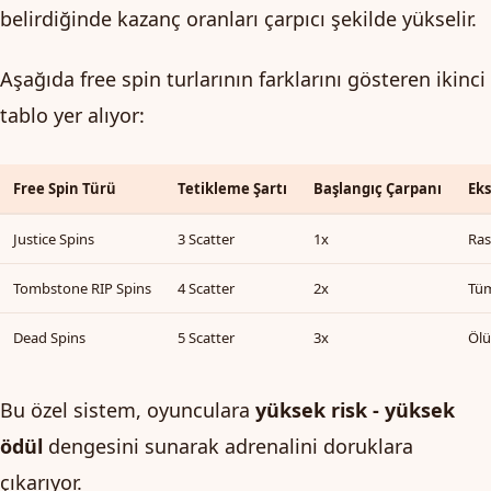
belirdiğinde kazanç oranları çarpıcı şekilde yükselir.
Aşağıda free spin turlarının farklarını gösteren ikinci
tablo yer alıyor:
Free Spin Türü
Tetikleme Şartı
Başlangıç Çarpanı
Eks
Justice Spins
3 Scatter
1x
Ras
Tombstone RIP Spins
4 Scatter
2x
Tüm
Dead Spins
5 Scatter
3x
Ölü
Bu özel sistem, oyunculara
yüksek risk - yüksek
ödül
dengesini sunarak adrenalini doruklara
çıkarıyor.