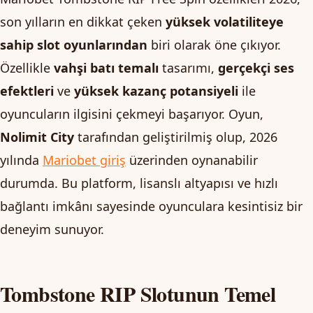
son yılların en dikkat çeken
yüksek volatiliteye
sahip slot oyunlarından
biri olarak öne çıkıyor.
Özellikle
vahşi batı temalı
tasarımı,
gerçekçi ses
efektleri
ve
yüksek kazanç potansiyeli
ile
oyuncuların ilgisini çekmeyi başarıyor. Oyun,
Nolimit City
tarafından geliştirilmiş olup, 2026
yılında
Mariobet giriş
üzerinden oynanabilir
durumda. Bu platform, lisanslı altyapısı ve hızlı
bağlantı imkânı sayesinde oyunculara kesintisiz bir
deneyim sunuyor.
Tombstone RIP Slotunun Temel