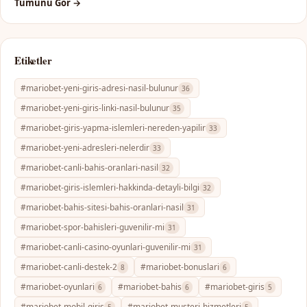
Tümünü Gör →
Etiketler
#mariobet-yeni-giris-adresi-nasil-bulunur
36
#mariobet-yeni-giris-linki-nasil-bulunur
35
#mariobet-giris-yapma-islemleri-nereden-yapilir
33
#mariobet-yeni-adresleri-nelerdir
33
#mariobet-canli-bahis-oranlari-nasil
32
#mariobet-giris-islemleri-hakkinda-detayli-bilgi
32
#mariobet-bahis-sitesi-bahis-oranlari-nasil
31
#mariobet-spor-bahisleri-guvenilir-mi
31
#mariobet-canli-casino-oyunlari-guvenilir-mi
31
#mariobet-canli-destek-2
#mariobet-bonuslari
8
6
#mariobet-oyunlari
#mariobet-bahis
#mariobet-giris
6
6
5
#mariobet-mobil-giris
#mariobet-musteri-hizmetleri
5
5