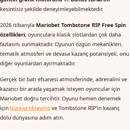
kesintisiz şekilde deneyimleyebilmektedir.
2026 itibarıyla
Mariobet Tombstone RIP Free Spin
özellikleri
, oyunculara klasik slotlardan çok daha
fazlasını sunmaktadır. Oyunun özgün mekanikleri,
tematik atmosferi ve devasa kazanç potansiyeli, onu
diğer oyunlardan ayırmaktadır.
Gerçek bir batı efsanesi atmosferinde, adrenalini ve
kazancı bir arada yaşamak isteyen oyuncular için
Mariobet doğru tercihtir. Oyunu hemen denemek
için
buraya tıklayınız
ve Tombstone RIP’in kazanç
dolu dünyasına adım atın.