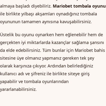
almaya başladı diyebiliriz.
Mariobet tombala oyunu
ile birlikte yılbaşı akşamları oynadığınız tombala
oyununun tamamen aynısına kavuşabilirsiniz.
Üstelik bu oyunu oynarken hem eğlenebilir hem de
gerçekten iyi miktarlarda kazançlar sağlama şansını
da elde edebilirsiniz. Tüm bunlar için Mariobet bahis
sitesine üye olmanız yapmanız gereken tek şey
olarak karşınıza çıkıyor. Ardından belirlediğiniz
kullanıcı adı ve şifreniz ile birlikte siteye giriş
yapabilir ve tombala oyunlarından
yararlanabilirsiniz.