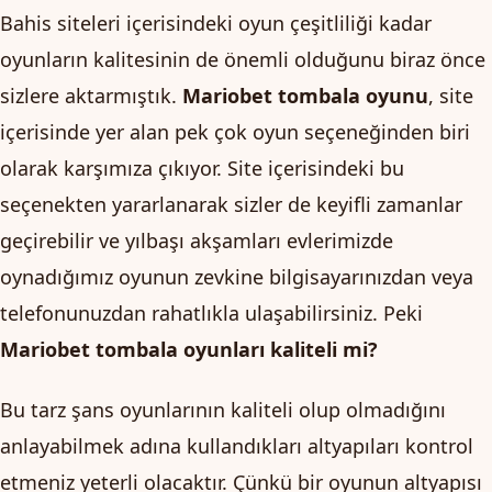
Bahis siteleri içerisindeki oyun çeşitliliği kadar
oyunların kalitesinin de önemli olduğunu biraz önce
sizlere aktarmıştık.
Mariobet tombala oyunu
, site
içerisinde yer alan pek çok oyun seçeneğinden biri
olarak karşımıza çıkıyor. Site içerisindeki bu
seçenekten yararlanarak sizler de keyifli zamanlar
geçirebilir ve yılbaşı akşamları evlerimizde
oynadığımız oyunun zevkine bilgisayarınızdan veya
telefonunuzdan rahatlıkla ulaşabilirsiniz. Peki
Mariobet tombala oyunları kaliteli mi?
Bu tarz şans oyunlarının kaliteli olup olmadığını
anlayabilmek adına kullandıkları altyapıları kontrol
etmeniz yeterli olacaktır. Çünkü bir oyunun altyapısı