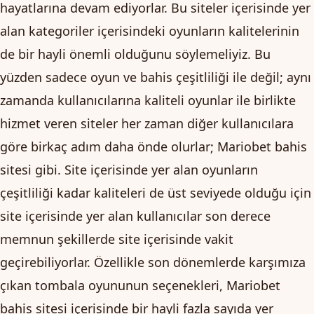
hayatlarına devam ediyorlar. Bu siteler içerisinde yer
alan kategoriler içerisindeki oyunların kalitelerinin
de bir hayli önemli olduğunu söylemeliyiz. Bu
yüzden sadece oyun ve bahis çeşitliliği ile değil; aynı
zamanda kullanıcılarına kaliteli oyunlar ile birlikte
hizmet veren siteler her zaman diğer kullanıcılara
göre birkaç adım daha önde olurlar; Mariobet bahis
sitesi gibi. Site içerisinde yer alan oyunların
çeşitliliği kadar kaliteleri de üst seviyede olduğu için
site içerisinde yer alan kullanıcılar son derece
memnun şekillerde site içerisinde vakit
geçirebiliyorlar. Özellikle son dönemlerde karşımıza
çıkan tombala oyununun seçenekleri, Mariobet
bahis sitesi içerisinde bir hayli fazla sayıda yer