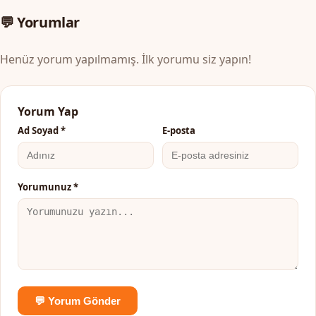
💬 Yorumlar
Henüz yorum yapılmamış. İlk yorumu siz yapın!
Yorum Yap
Ad Soyad *
E-posta
Yorumunuz *
💬 Yorum Gönder