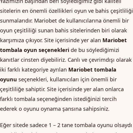
Yazımızın başından beri söylediğimiz gibi kaliteli
sitelerin en önemli özellikleri oyun ve bahis çeşitliliği
sunmalarıdır. Mariobet de kullanıcılarına önemli bir
oyun çeşitliliği sunan bahis sitelerinden biri olarak
karşımıza çıkıyor. Site içerisinde yer alan
Mariobet
tombala oyun seçenekleri
de bu söylediğimizi
kanıtlar cinsten diyebiliriz. Canlı ve çevrimdışı olarak
iki farklı kategoriye ayrılan
Mariobet tombala
oyunu
seçenekleri, kullanıcıları için önemli bir
çeşitliliğe sahiptir. Site içerisinde yer alan onlarca
farklı tombala seçeneğinden istediğinizi tercih
ederek o oyunu oynama şansına sahipsiniz.
Eğer sitede sadece 1 – 2 tane tombala oyunu olsaydı