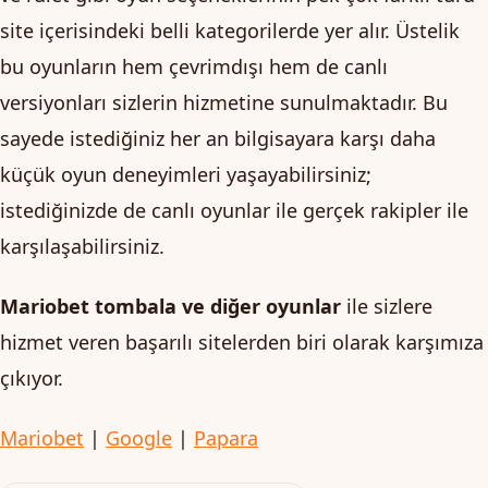
site içerisindeki belli kategorilerde yer alır. Üstelik
bu oyunların hem çevrimdışı hem de canlı
versiyonları sizlerin hizmetine sunulmaktadır. Bu
sayede istediğiniz her an bilgisayara karşı daha
küçük oyun deneyimleri yaşayabilirsiniz;
istediğinizde de canlı oyunlar ile gerçek rakipler ile
karşılaşabilirsiniz.
Mariobet tombala ve diğer oyunlar
ile sizlere
hizmet veren başarılı sitelerden biri olarak karşımıza
çıkıyor.
Mariobet
|
Google
|
Papara