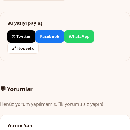
Bu yazıyı paylaş
𝕏 Twitter
Facebook
WhatsApp
🔗 Kopyala
💬 Yorumlar
Henüz yorum yapılmamış. İlk yorumu siz yapın!
Yorum Yap