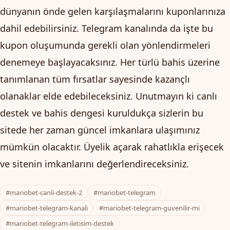
dünyanın önde gelen karşılaşmalarını kuponlarınıza
dahil edebilirsiniz. Telegram kanalında da işte bu
kupon oluşumunda gerekli olan yönlendirmeleri
denemeye başlayacaksınız. Her türlü bahis üzerine
tanımlanan tüm fırsatlar sayesinde kazançlı
olanaklar elde edebileceksiniz. Unutmayın ki canlı
destek ve bahis dengesi kuruldukça sizlerin bu
sitede her zaman güncel imkanlara ulaşımınız
mümkün olacaktır. Üyelik açarak rahatlıkla erişecek
ve sitenin imkanlarını değerlendireceksiniz.
#mariobet-canli-destek-2
#mariobet-telegram
#mariobet-telegram-kanali
#mariobet-telegram-guvenilir-mi
#mariobet-telegram-iletisim-destek