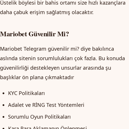
Üstelik böylesi bir bahis ortamı size hızlı kazançlara
daha çabuk erişim sağlatmış olacaktır.
Mariobet Güvenilir Mi?
Mariobet Telegram güvenilir mi? diye bakılınca
aslında sitenin sorumlulukları çok fazla. Bu konuda
güvenilirliği destekleyen unsurlar arasında şu
başlıklar ön plana çıkmaktadır
KYC Politikaları
Adalet ve RİNG Test Yöntemleri
Sorumlu Oyun Politikaları
Kara Para Aklamanın Önlenmesi