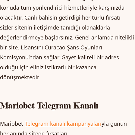
konuda tüm yönlendirici hizmetleriyle karşınızda
olacaktır. Canlı bahisin getirdiği her türlü fırsatı
sizler sitenin iletişimde tanıdığı olanaklarla
değerlendirmeye başlarsınız. Genel anlamda nitelikli
bir site. Lisansını Curacao Şans Oyunları
Komisyonu’ndan sağlar. Gayet kaliteli bir adres
olduğu için eliniz istikrarlı bir kazanca
dönüşmektedir.
Mariobet Telegram Kanalı
Mariobet
Telegram kanalı kampanyaları
yla günün
her anında sitede fırsatları