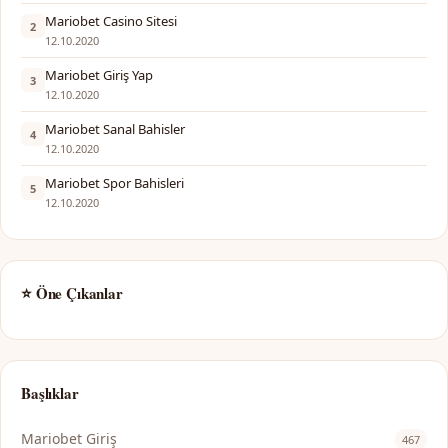
Mariobet Casino Sitesi
2
12.10.2020
Mariobet Giriş Yap
3
12.10.2020
Mariobet Sanal Bahisler
4
12.10.2020
Mariobet Spor Bahisleri
5
12.10.2020
⭐ Öne Çıkanlar
Başlıklar
Mariobet Giriş
467