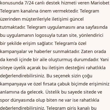
konusunda 7/24 canlı destek hizmeti veren Mariobet
Telegram kanalına önem vermektedir. Telegram
üzerinden müşterileriyle iletişimi güncel
tutmaktadır. Telegram uygulamasını ana sayfasında
bu uygulamanın logosuyla tutan site, yönlendirici
bir şekilde erişim sağlatır. Telegram’a özel
kampanyalar ve haberler sunmaktadır. Zaten orada
da kendi içinde bir aile oluşturmuş durumdadır. Yani
siteye üyelik açarak bu iletişim desteğini rahatlıkla
değerlendirebilirsiniz. Bu seçenek sizin çoğu
kampanyaya ve özel fırsata çabuk biçimde erişiminiz
anlamına da gelecek. Üstelik bu sayede sitede ve
spor dünyasında olup biten ne var ise rahatlıkla
değerlendirebilirsiniz. Telegram giriş kanalı bu