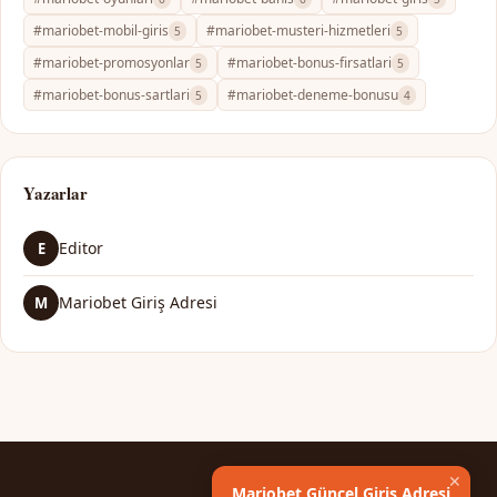
#mariobet-mobil-giris
#mariobet-musteri-hizmetleri
5
5
#mariobet-promosyonlar
#mariobet-bonus-firsatlari
5
5
#mariobet-bonus-sartlari
#mariobet-deneme-bonusu
5
4
Yazarlar
Editor
E
Mariobet Giriş Adresi
M
✕
Mariobet Güncel Giriş Adresi