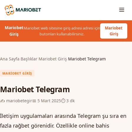
Mariobet
Mariobet web sitesine giriş adresi adresi için
Mariobet
Giriş
butonları kullanabilirsiniz.
Giriş
Ana Sayfa
›
Başlıklar
›
Mariobet Giriş
›
Mariobet Telegram
MARIOBET GIRIŞ
Mariobet Telegram
✍️ mariobetegir
📅 5 Mart 2025
⏱️ 3 dk
İletişim uygulamaları arasında Telegram şu sıra en
fazla rağbet görenidir. Özellikle online bahis