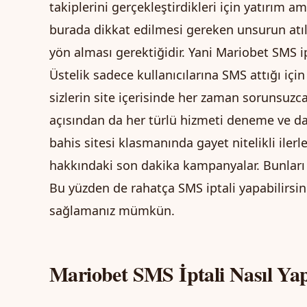
takiplerini gerçekleştirdikleri için yatırım 
burada dikkat edilmesi gereken unsurun atıl
yön alması gerektiğidir. Yani Mariobet SMS i
Üstelik sadece kullanıcılarına SMS attığı içi
sizlerin site içerisinde her zaman sorunsuz
açısından da her türlü hizmeti deneme ve dah
bahis sitesi klasmanında gayet nitelikli ilerl
hakkındaki son dakika kampanyalar. Bunları d
Bu yüzden de rahatça SMS iptali yapabilirsin
sağlamanız mümkün.
Mariobet SMS İptali Nasıl Yap