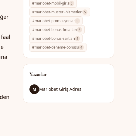
#mariobet-mobil-giris
5
#mariobet-musteri-hizmetleri
5
iğer
#mariobet-promosyonlar
5
#mariobet-bonus-firsatlari
5
 faal
#mariobet-bonus-sartlari
5
de
#mariobet-deneme-bonusu
4
ına
Yazarlar
Mariobet Giriş Adresi
M
nden