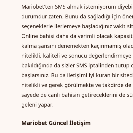
Mariobet’ten SMS almak istemiyorum diyebilirs
durumdur zaten. Bunu da sağladığı için öneml
seçeneklerle ilerlemeye başladığınız vakit si
Online bahisi daha da verimli olacak kapasite
kalma şansını denemekten kaçınmamış olacaks
nitelikli, kaliteli ve sonucu değerlendirmeye 
bakıldığında da sizler SMS iptalinden tutup
başlarsınız. Bu da iletişimi iyi kuran bir sit
nitelikli ve gerek görülmekte ve takdirde de
sayede de canlı bahisin getireceklerini de sü
geleni yapar.
Mariobet Güncel İletişim