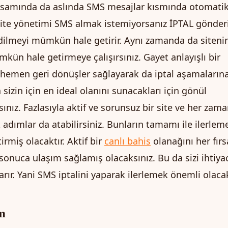
kapsamında da aslında SMS mesajlar kısmında otomati
site yönetimi SMS almak istemiyorsanız İPTAL gönder
edilmeyi mümkün hale getirir. Aynı zamanda da siteni
ün hale getirmeye çalışırsınız. Gayet anlayışlı bir
i hemen geri dönüşler sağlayarak da iptal aşamaların
sizin için en ideal olanını sunacakları için gönül
nız. Fazlasıyla aktif ve sorunsuz bir site ve her zam
 adımlar da atabilirsiniz. Bunların tamamı ile ilerlem
irmiş olacaktır. Aktif bir
canlı bahis
olanağını her fırs
 sonuca ulaşım sağlamış olacaksınız. Bu da sizi ihtiya
ır. Yani SMS iptalini yaparak ilerlemek önemli olacak
m