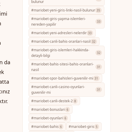
bulunur
k
#mariobet-yeni-giris-linki-nasil-bulunur
35
imi
#mariobet-giris-yapma-islemleri-
33
n
nereden-yapilir
#mariobet-yeni-adresleri-nelerdir
33
#mariobet-canli-bahis-oranlari-nasil
a
32
#mariobet-giris-islemleri-hakkinda-
32
detayli-bilgi
an da
#mariobet-bahis-sitesi-bahis-oranlari-
31
nasil
ek
#mariobet-spor-bahisleri-guvenilir-mi
31
atta
#mariobet-canli-casino-oyunlari-
31
cınız
guvenilir-mi
tır.
#mariobet-canli-destek-2
8
#mariobet-bonuslari
6
#mariobet-oyunlari
6
#mariobet-bahis
#mariobet-giris
6
5