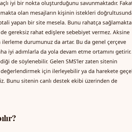
amaçlı iyi bir nokta oluşturduğunu savunmaktadır. Faka
makta olan mesajların kişinin istekleri doğrultusund
ptali yapan bir site mesela. Bunu rahatça sağlamaktad
n de gereksiz rahat edişlere sebebiyet vermez. Aksine
ca ilerleme durumunuz da artar. Bu da genel çerçeve
a iyi adımlarla da yola devam etme ortamını getirir.
ediği de söylenebilir. Gelen SMS’ler zaten sitenin
eğerlendirmek için ilerleyebilir ya da harekete geçebi
iz. Bunu sitenin canlı destek ekibi üzerinden de
ılır?