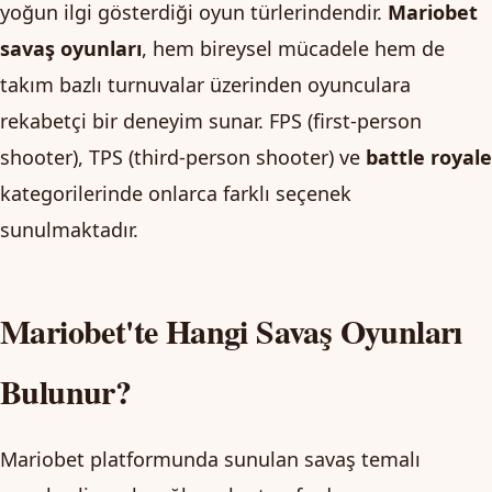
yoğun ilgi gösterdiği oyun türlerindendir.
Mariobet
savaş oyunları
, hem bireysel mücadele hem de
takım bazlı turnuvalar üzerinden oyunculara
rekabetçi bir deneyim sunar. FPS (first-person
shooter), TPS (third-person shooter) ve
battle royale
kategorilerinde onlarca farklı seçenek
sunulmaktadır.
Mariobet'te Hangi Savaş Oyunları
Bulunur?
Mariobet platformunda sunulan savaş temalı