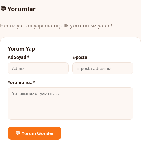
💬 Yorumlar
Henüz yorum yapılmamış. İlk yorumu siz yapın!
Yorum Yap
Ad Soyad *
E-posta
Yorumunuz *
💬 Yorum Gönder