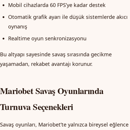
Mobil cihazlarda 60 FPS’ye kadar destek
Otomatik grafik ayarı ile düşük sistemlerde akıcı
oynanış
Realtime oyun senkronizasyonu
Bu altyapı sayesinde savaş sırasında gecikme
yaşamadan, rekabet avantajı korunur.
Mariobet Savaş Oyunlarında
Turnuva Seçenekleri
Savaş oyunları, Mariobet’te yalnızca bireysel eğlence