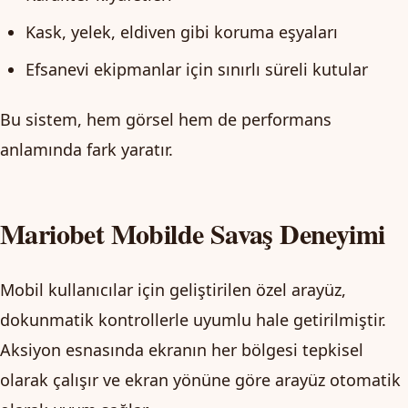
Kask, yelek, eldiven gibi koruma eşyaları
Efsanevi ekipmanlar için sınırlı süreli kutular
Bu sistem, hem görsel hem de performans
anlamında fark yaratır.
Mariobet Mobilde Savaş Deneyimi
Mobil kullanıcılar için geliştirilen özel arayüz,
dokunmatik kontrollerle uyumlu hale getirilmiştir.
Aksiyon esnasında ekranın her bölgesi tepkisel
olarak çalışır ve ekran yönüne göre arayüz otomatik