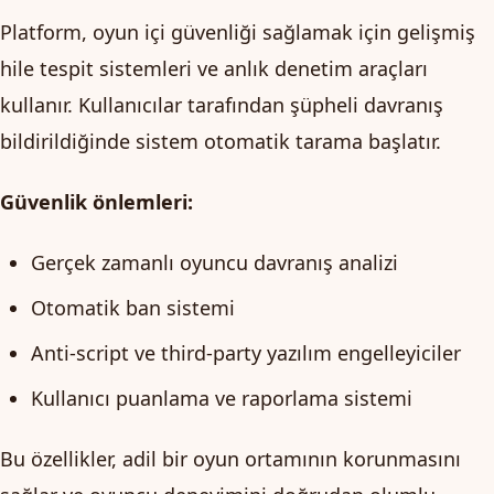
Platform, oyun içi güvenliği sağlamak için gelişmiş
hile tespit sistemleri ve anlık denetim araçları
kullanır. Kullanıcılar tarafından şüpheli davranış
bildirildiğinde sistem otomatik tarama başlatır.
Güvenlik önlemleri:
Gerçek zamanlı oyuncu davranış analizi
Otomatik ban sistemi
Anti-script ve third-party yazılım engelleyiciler
Kullanıcı puanlama ve raporlama sistemi
Bu özellikler, adil bir oyun ortamının korunmasını