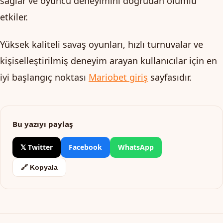
sağlar ve oyuncu deneyimini doğrudan olumlu
etkiler.
Yüksek kaliteli savaş oyunları, hızlı turnuvalar ve
kişiselleştirilmiş deneyim arayan kullanıcılar için en
iyi başlangıç noktası
Mariobet giriş
sayfasıdır.
Bu yazıyı paylaş
𝕏 Twitter
Facebook
WhatsApp
🔗 Kopyala