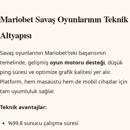
Mariobet Savaş Oyunlarının Teknik
Altyapısı
Savaş oyunlarının Mariobet'teki başarısının
temelinde, gelişmiş
oyun motoru desteği
, düşük
ping süresi ve optimize grafik kalitesi yer alır.
Platform, hem masaüstü hem de mobil cihazlar için
tam uyumluluk sağlar.
Teknik avantajlar:
%99.8 sunucu çalışma süresi