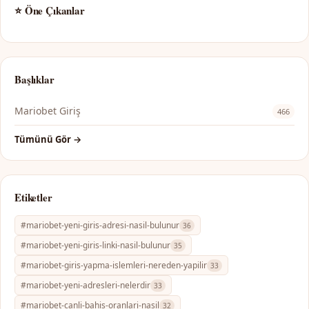
⭐ Öne Çıkanlar
Başlıklar
Mariobet Giriş
466
Tümünü Gör →
Etiketler
#mariobet-yeni-giris-adresi-nasil-bulunur
36
#mariobet-yeni-giris-linki-nasil-bulunur
35
#mariobet-giris-yapma-islemleri-nereden-yapilir
33
#mariobet-yeni-adresleri-nelerdir
33
#mariobet-canli-bahis-oranlari-nasil
32