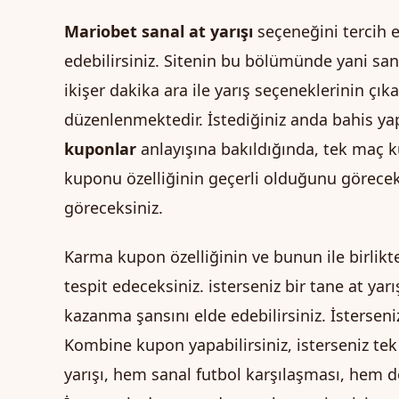
Mariobet sanal at yarışı
seçeneğini tercih e
edebilirsiniz. Sitenin bu bölümünde yani sana
ikişer dakika ara ile yarış seçeneklerinin çıkar
düzenlenmektedir. İstediğiniz anda bahis yap
kuponlar
anlayışına bakıldığında, tek maç k
kuponu özelliğinin geçerli olduğunu görecek
göreceksiniz.
Karma kupon özelliğinin ve bunun ile birlik
tespit edeceksiniz. isterseniz bir tane at yarı
kazanma şansını elde edebilirsiniz. İsterseniz
Kombine kupon yapabilirsiniz, isterseniz tek
yarışı, hem sanal futbol karşılaşması, hem de 