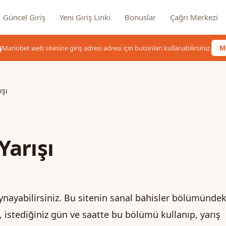
Güncel Giriş
Yeni Giriş Linki
Bonuslar
Çağrı Merkezi
ş
Mariobet web sitesine giriş adresi adresi için butonları kullanabilirsiniz.
Ma
ışı
Yarışı
nayabilirsiniz. Bu sitenin sanal bahisler bölümündek
t, istediğiniz gün ve saatte bu bölümü kullanıp, yarış