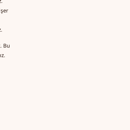
z.
işer
.
z. Bu
ız.