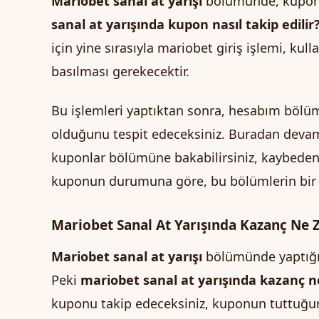
Mariobet sanal at yarışı
bölümünde, kupon y
sanal at yarışında kupon nasıl takip edilir
için yine sırasıyla mariobet giriş işlemi, kull
basılması gerekecektir.
Bu işlemleri yaptıktan sonra, hesabım bölü
olduğunu tespit edeceksiniz. Buradan deva
kuponlar bölümüne bakabilirsiniz, kaybede
kuponun durumuna göre, bu bölümlerin bir 
Mariobet Sanal At Yarışında Kazanç Ne
Mariobet sanal at yarışı
bölümünde yaptığın
Peki
mariobet sanal at yarışında kazanç 
kuponu takip edeceksiniz, kuponun tuttuğu