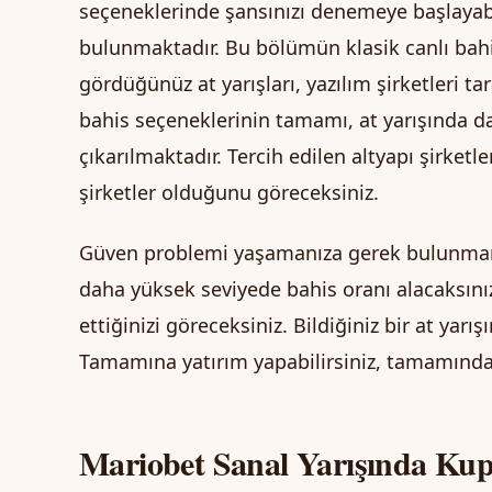
seçeneklerinde şansınızı denemeye başlayabil
bulunmaktadır. Bu bölümün klasik canlı bah
gördüğünüz at yarışları, yazılım şirketleri tar
bahis seçeneklerinin tamamı, at yarışında dah
çıkarılmaktadır. Tercih edilen altyapı şirketl
şirketler olduğunu göreceksiniz.
Güven problemi yaşamanıza gerek bulunmamak
daha yüksek seviyede bahis oranı alacaksın
ettiğinizi göreceksiniz. Bildiğiniz bir at yar
Tamamına yatırım yapabilirsiniz, tamamından
Mariobet Sanal Yarışında Ku