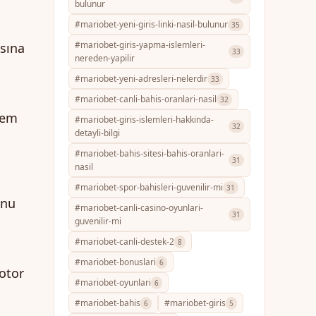
bulunur
#mariobet-yeni-giris-linki-nasil-bulunur
35
#mariobet-giris-yapma-islemleri-
ısına
33
nereden-yapilir
#mariobet-yeni-adresleri-nelerdir
33
#mariobet-canli-bahis-oranlari-nasil
32
tem
#mariobet-giris-islemleri-hakkinda-
32
detayli-bilgi
#mariobet-bahis-sitesi-bahis-oranlari-
31
nasil
#mariobet-spor-bahisleri-guvenilir-mi
31
unu
#mariobet-canli-casino-oyunlari-
31
guvenilir-mi
#mariobet-canli-destek-2
8
#mariobet-bonuslari
6
motor
#mariobet-oyunlari
6
#mariobet-bahis
#mariobet-giris
6
5