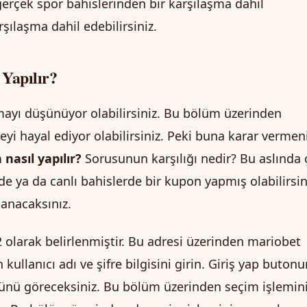
erçek spor bahislerinden bir karşılaşma dahil
rşılaşma dahil edebilirsiniz.
 Yapılır?
yı düşünüyor olabilirsiniz. Bu bölüm üzerinden
yi hayal ediyor olabilirsiniz. Peki buna karar vermeni
nasıl yapılır?
Sorusunun karşılığı nedir? Bu aslında
de ya da canlı bahislerde bir kupon yapmış olabilirsin
lanacaksınız.
 olarak belirlenmiştir. Bu adresi üzerinden mariobet
 kullanıcı adı ve şifre bilgisini girin. Giriş yap buton
münü göreceksiniz. Bu bölüm üzerinden seçim işlemin