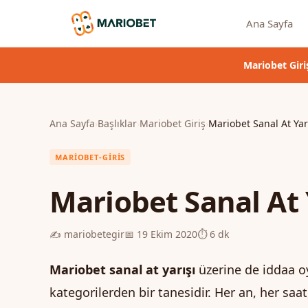
Ana Sayfa
Mariobet Giri
Ana Sayfa
›
Başlıklar
›
Mariobet Giriş
›
Mariobet Sanal At Yar
MARIOBET-GIRIS
Mariobet Sanal At 
✍️ mariobetegir
📅 19 Ekim 2020
⏱️ 6 dk
Mariobet sanal at yarışı
üzerine de iddaa oy
kategorilerden bir tanesidir. Her an, her saa