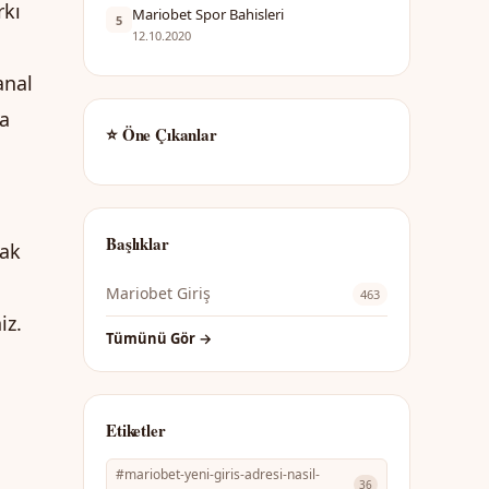
rkı
Mariobet Spor Bahisleri
5
12.10.2020
anal
za
⭐ Öne Çıkanlar
Başlıklar
ıak
Mariobet Giriş
463
iz.
Tümünü Gör →
Etiketler
#mariobet-yeni-giris-adresi-nasil-
36