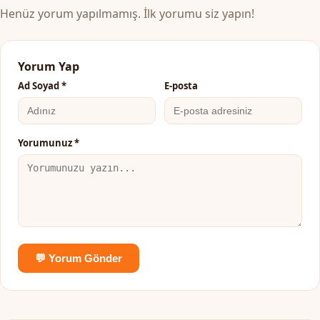
Henüz yorum yapılmamış. İlk yorumu siz yapın!
Yorum Yap
Ad Soyad *
E-posta
Yorumunuz *
💬 Yorum Gönder