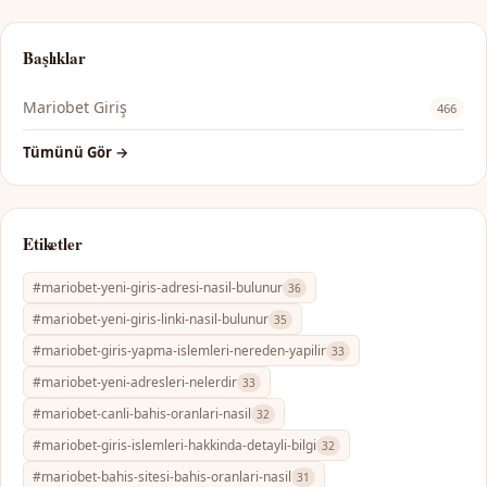
Başlıklar
Mariobet Giriş
466
Tümünü Gör →
Etiketler
#mariobet-yeni-giris-adresi-nasil-bulunur
36
#mariobet-yeni-giris-linki-nasil-bulunur
35
#mariobet-giris-yapma-islemleri-nereden-yapilir
33
#mariobet-yeni-adresleri-nelerdir
33
#mariobet-canli-bahis-oranlari-nasil
32
#mariobet-giris-islemleri-hakkinda-detayli-bilgi
32
#mariobet-bahis-sitesi-bahis-oranlari-nasil
31