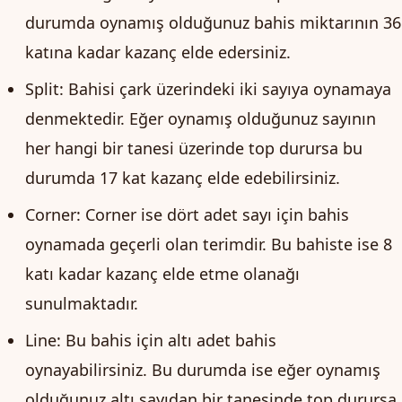
durumda oynamış olduğunuz bahis miktarının 36
katına kadar kazanç elde edersiniz.
Split: Bahisi çark üzerindeki iki sayıya oynamaya
denmektedir. Eğer oynamış olduğunuz sayının
her hangi bir tanesi üzerinde top durursa bu
durumda 17 kat kazanç elde edebilirsiniz.
Corner: Corner ise dört adet sayı için bahis
oynamada geçerli olan terimdir. Bu bahiste ise 8
katı kadar kazanç elde etme olanağı
sunulmaktadır.
Line: Bu bahis için altı adet bahis
oynayabilirsiniz. Bu durumda ise eğer oynamış
olduğunuz altı sayıdan bir tanesinde top durursa