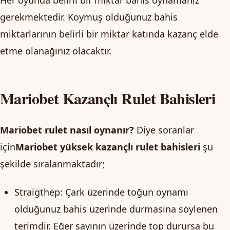
Her oyunda belirli bir miktar bahis oynamanız
gerekmektedir. Koymuş olduğunuz bahis
miktarlarının belirli bir miktar katında kazanç elde
etme olanağınız olacaktır.
Mariobet Kazançlı Rulet Bahisleri
Mariobet rulet nasıl oynanır?
Diye soranlar
için
Mariobet yüksek kazançlı rulet bahisleri
şu
şekilde sıralanmaktadır;
Straigthep: Çark üzerinde toğun oynamı
olduğunuz bahis üzerinde durmasına söylenen
terimdir. Eğer sayının üzerinde top durursa bu