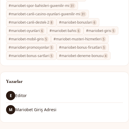
#mariobet-spor-bahisleri-guvenilir-mi
31
#mariobet-canli-casino-oyunlari-guvenilir-mi
31
#mariobet-canli-destek-2
#mariobet-bonuslari
8
6
#mariobet-oyunlari
#mariobet-bahis
#mariobet-giris
6
6
5
#mariobet-mobil-giris
#mariobet-musteri-hizmetleri
5
5
#mariobet-promosyonlar
#mariobet-bonus-firsatlari
5
5
#mariobet-bonus-sartlari
#mariobet-deneme-bonusu
5
4
Yazarlar
Editor
E
Mariobet Giriş Adresi
M