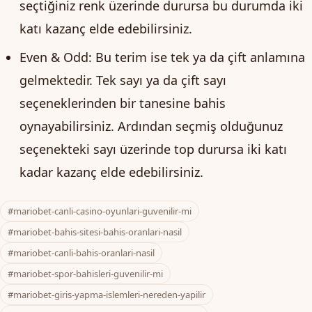
seçtiğiniz renk üzerinde durursa bu durumda iki
katı kazanç elde edebilirsiniz.
Even & Odd: Bu terim ise tek ya da çift anlamına
gelmektedir. Tek sayı ya da çift sayı
seçeneklerinden bir tanesine bahis
oynayabilirsiniz. Ardından seçmiş olduğunuz
seçenekteki sayı üzerinde top durursa iki katı
kadar kazanç elde edebilirsiniz.
#mariobet-canli-casino-oyunlari-guvenilir-mi
#mariobet-bahis-sitesi-bahis-oranlari-nasil
#mariobet-canli-bahis-oranlari-nasil
#mariobet-spor-bahisleri-guvenilir-mi
#mariobet-giris-yapma-islemleri-nereden-yapilir