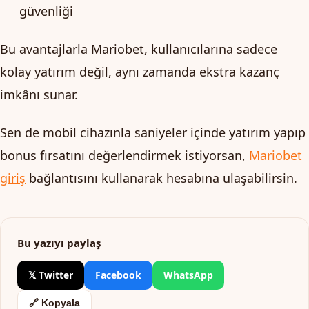
güvenliği
Bu avantajlarla Mariobet, kullanıcılarına sadece
kolay yatırım değil, aynı zamanda ekstra kazanç
imkânı sunar.
Sen de mobil cihazınla saniyeler içinde yatırım yapıp
bonus fırsatını değerlendirmek istiyorsan,
Mariobet
giriş
bağlantısını kullanarak hesabına ulaşabilirsin.
Bu yazıyı paylaş
𝕏 Twitter
Facebook
WhatsApp
🔗 Kopyala