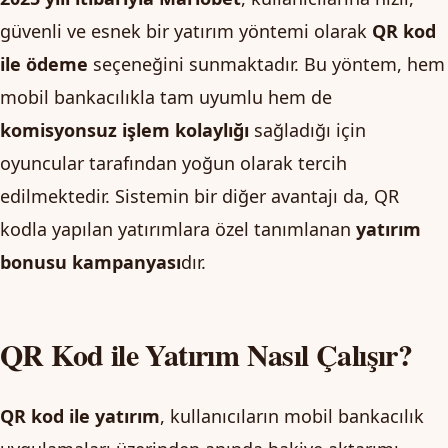
güvenli ve esnek bir yatırım yöntemi olarak
QR kod
ile ödeme
seçeneğini sunmaktadır. Bu yöntem, hem
mobil bankacılıkla tam uyumlu hem de
komisyonsuz işlem kolaylığı
sağladığı için
oyuncular tarafından yoğun olarak tercih
edilmektedir. Sistemin bir diğer avantajı da, QR
kodla yapılan yatırımlara özel tanımlanan
yatırım
bonusu kampanyası
dır.
QR Kod ile Yatırım Nasıl Çalışır?
QR kod ile yatırım
, kullanıcıların mobil bankacılık