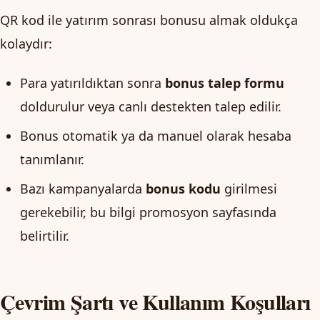
QR kod ile yatırım sonrası bonusu almak oldukça
kolaydır:
Para yatırıldıktan sonra
bonus talep formu
doldurulur veya canlı destekten talep edilir.
Bonus otomatik ya da manuel olarak hesaba
tanımlanır.
Bazı kampanyalarda
bonus kodu
girilmesi
gerekebilir, bu bilgi promosyon sayfasında
belirtilir.
Çevrim Şartı ve Kullanım Koşulları