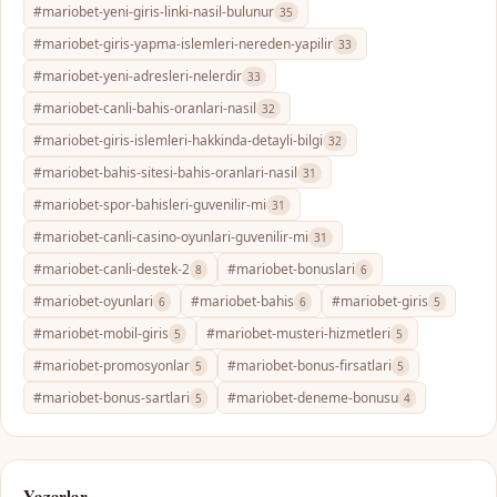
#mariobet-yeni-giris-linki-nasil-bulunur
35
#mariobet-giris-yapma-islemleri-nereden-yapilir
33
#mariobet-yeni-adresleri-nelerdir
33
#mariobet-canli-bahis-oranlari-nasil
32
#mariobet-giris-islemleri-hakkinda-detayli-bilgi
32
#mariobet-bahis-sitesi-bahis-oranlari-nasil
31
#mariobet-spor-bahisleri-guvenilir-mi
31
#mariobet-canli-casino-oyunlari-guvenilir-mi
31
#mariobet-canli-destek-2
#mariobet-bonuslari
8
6
#mariobet-oyunlari
#mariobet-bahis
#mariobet-giris
6
6
5
#mariobet-mobil-giris
#mariobet-musteri-hizmetleri
5
5
#mariobet-promosyonlar
#mariobet-bonus-firsatlari
5
5
#mariobet-bonus-sartlari
#mariobet-deneme-bonusu
5
4
Yazarlar