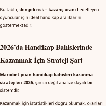
Bu tablo,
dengeli risk – kazanç oranı
hedefleyen
oyuncular için ideal handikap aralıklarını
göstermektedir.
2026’da Handikap Bahislerinde
Kazanmak İçin Strateji Şart
Mariobet puan handikap bahisleri kazanma
stratejileri 2026
, şansa değil analize dayalı bir
sistemdir.
Kazanmak için istatistikleri doğru okumak, oranları