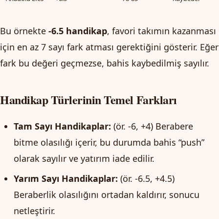
Bu örnekte
-6.5 handikap
, favori takımın kazanması
için en az 7 sayı fark atması gerektiğini gösterir. Eğer
fark bu değeri geçmezse, bahis kaybedilmiş sayılır.
Handikap Türlerinin Temel Farkları
Tam Sayı Handikaplar:
(ör. -6, +4) Berabere
bitme olasılığı içerir, bu durumda bahis “push”
olarak sayılır ve yatırım iade edilir.
Yarım Sayı Handikaplar:
(ör. -6.5, +4.5)
Beraberlik olasılığını ortadan kaldırır, sonucu
netleştirir.