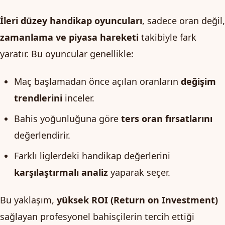
İleri düzey handikap oyuncuları
, sadece oran değil,
zamanlama ve piyasa hareketi
takibiyle fark
yaratır. Bu oyuncular genellikle:
Maç başlamadan önce açılan oranların
değişim
trendlerini
inceler.
Bahis yoğunluğuna göre
ters oran fırsatlarını
değerlendirir.
Farklı liglerdeki handikap değerlerini
karşılaştırmalı analiz
yaparak seçer.
Bu yaklaşım,
yüksek ROI (Return on Investment)
sağlayan profesyonel bahisçilerin tercih ettiği