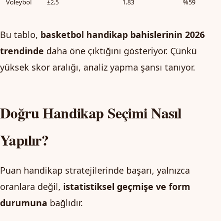
Voleybol
±2.5
1.83
%59
Bu tablo,
basketbol handikap bahislerinin 2026
trendinde
daha öne çıktığını gösteriyor. Çünkü
yüksek skor aralığı, analiz yapma şansı tanıyor.
Doğru Handikap Seçimi Nasıl
Yapılır?
Puan handikap stratejilerinde başarı, yalnızca
oranlara değil,
istatistiksel geçmişe ve form
durumuna
bağlıdır.