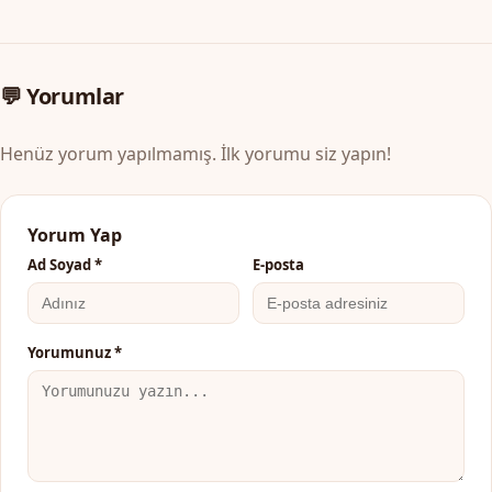
💬 Yorumlar
Henüz yorum yapılmamış. İlk yorumu siz yapın!
Yorum Yap
Ad Soyad *
E-posta
Yorumunuz *