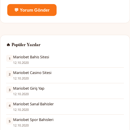
💬 Yorum Gönder
🔥 Popüler Yazılar
Mariobet Bahis Sitesi
1
12.10.2020
Mariobet Casino Sitesi
2
12.10.2020
Mariobet Giriş Yap
3
12.10.2020
Mariobet Sanal Bahisler
4
12.10.2020
Mariobet Spor Bahisleri
5
12.10.2020