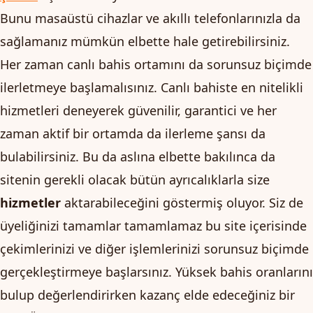
Bunu masaüstü cihazlar ve akıllı telefonlarınızla da
sağlamanız mümkün elbette hale getirebilirsiniz.
Her zaman canlı bahis ortamını da sorunsuz biçimde
ilerletmeye başlamalısınız. Canlı bahiste en nitelikli
hizmetleri deneyerek güvenilir, garantici ve her
zaman aktif bir ortamda da ilerleme şansı da
bulabilirsiniz. Bu da aslına elbette bakılınca da
sitenin gerekli olacak bütün ayrıcalıklarla size
hizmetler
aktarabileceğini göstermiş oluyor. Siz de
üyeliğinizi tamamlar tamamlamaz bu site içerisinde
çekimlerinizi ve diğer işlemlerinizi sorunsuz biçimde
gerçekleştirmeye başlarsınız. Yüksek bahis oranlarını
bulup değerlendirirken kazanç elde edeceğiniz bir