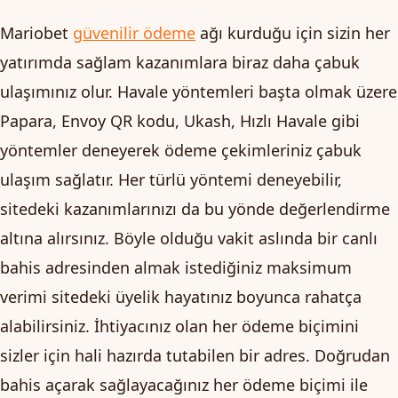
Mariobet
güvenilir ödeme
ağı kurduğu için sizin her
yatırımda sağlam kazanımlara biraz daha çabuk
ulaşımınız olur. Havale yöntemleri başta olmak üzere
Papara, Envoy QR kodu, Ukash, Hızlı Havale gibi
yöntemler deneyerek ödeme çekimleriniz çabuk
ulaşım sağlatır. Her türlü yöntemi deneyebilir,
sitedeki kazanımlarınızı da bu yönde değerlendirme
altına alırsınız. Böyle olduğu vakit aslında bir canlı
bahis adresinden almak istediğiniz maksimum
verimi sitedeki üyelik hayatınız boyunca rahatça
alabilirsiniz. İhtiyacınız olan her ödeme biçimini
sizler için hali hazırda tutabilen bir adres. Doğrudan
bahis açarak sağlayacağınız her ödeme biçimi ile