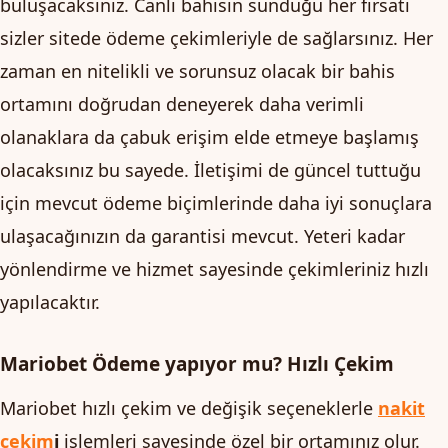
buluşacaksınız. Canlı bahisin sunduğu her fırsatı
sizler sitede ödeme çekimleriyle de sağlarsınız. Her
zaman en nitelikli ve sorunsuz olacak bir bahis
ortamını doğrudan deneyerek daha verimli
olanaklara da çabuk erişim elde etmeye başlamış
olacaksınız bu sayede. İletişimi de güncel tuttuğu
için mevcut ödeme biçimlerinde daha iyi sonuçlara
ulaşacağınızın da garantisi mevcut. Yeteri kadar
yönlendirme ve hizmet sayesinde çekimleriniz hızlı
yapılacaktır.
Mariobet Ödeme yapıyor mu? Hızlı Çekim
Mariobet hızlı çekim ve değişik seçeneklerle
nakit
çekim
i
işlemleri sayesinde özel bir ortamınız olur.