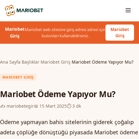
Mariobet
Mariobet web sitesine giriş adresi adresi için
Mariobet
Giriş
butonları kullanabilirsiniz.
Giriş
Ana Sayfa
›
Başlıklar
›
Mariobet Giriş
›
Mariobet Ödeme Yapıyor Mu?
MARIOBET GIRIŞ
Mariobet Ödeme Yapıyor Mu?
✍️ mariobetegir
📅 15 Mart 2025
⏱️ 3 dk
Ödeme yapmayan bahis sitelerinin giderek çoğalıp
adeta çöplüğe dönüştüğü piyasada Mariobet ödeme