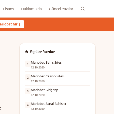
Lisans
Hakkımızda
Güncel Yazılar
riobet Giriş
🔥 Popüler Yazılar
Mariobet Bahis Sitesi
1
12.10.2020
Mariobet Casino Sitesi
2
12.10.2020
Mariobet Giriş Yap
3
12.10.2020
Mariobet Sanal Bahisler
4
k
12.10.2020