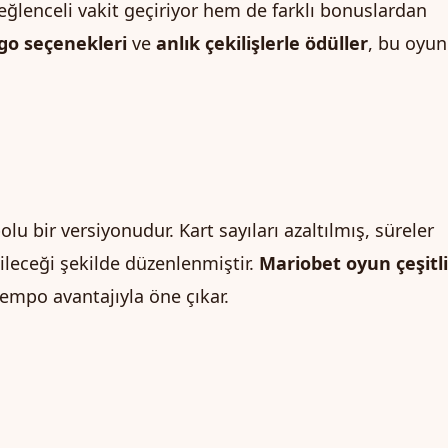
ğlenceli vakit geçiriyor hem de farklı bonuslardan
go seçenekleri
ve
anlık çekilişlerle ödüller
, bu oyu
lu bir versiyonudur. Kart sayıları azaltılmış, süreler
ileceği şekilde düzenlenmiştir.
Mariobet oyun çeşitli
tempo avantajıyla öne çıkar.