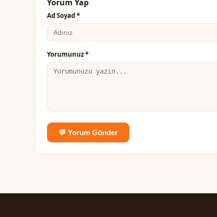
Yorum Yap
Ad Soyad *
Yorumunuz *
💬 Yorum Gönder