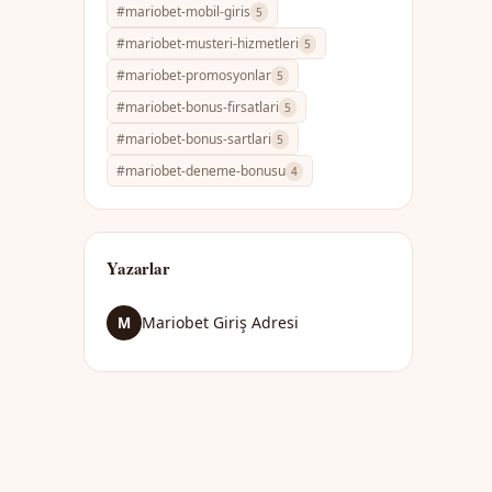
#mariobet-mobil-giris
5
#mariobet-musteri-hizmetleri
5
#mariobet-promosyonlar
5
#mariobet-bonus-firsatlari
5
#mariobet-bonus-sartlari
5
#mariobet-deneme-bonusu
4
Yazarlar
Mariobet Giriş Adresi
M