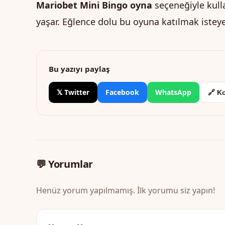
Mariobet Mini Bingo oyna
seçeneğiyle kulla
yaşar. Eğlence dolu bu oyuna katılmak istey
Bu yazıyı paylaş
𝕏 Twitter
Facebook
WhatsApp
🔗 K
💬 Yorumlar
Henüz yorum yapılmamış. İlk yorumu siz yapın!