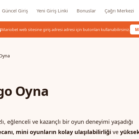
Güncel Giriş
Yeni Giriş Linki
Bonuslar
Çağrı Merkezi
ş
Mariobet web sitesine giriş adresi adresi için butonları kullanabilirsiniz.
Ma
 Oyna
ngo Oyna
ızlı, eğlenceli ve kazançlı bir oyun deneyimi yaşadığı
canı, mini oyunların kolay ulaşılabilirliği
ve
yükse