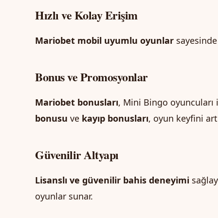
Hızlı ve Kolay Erişim
Mariobet mobil uyumlu oyunlar
sayesinde k
Bonus ve Promosyonlar
Mariobet bonusları
, Mini Bingo oyuncuları i
bonusu
ve
kayıp bonusları
, oyun keyfini artı
Güvenilir Altyapı
Lisanslı ve güvenilir bahis deneyimi
sağlay
oyunlar sunar.