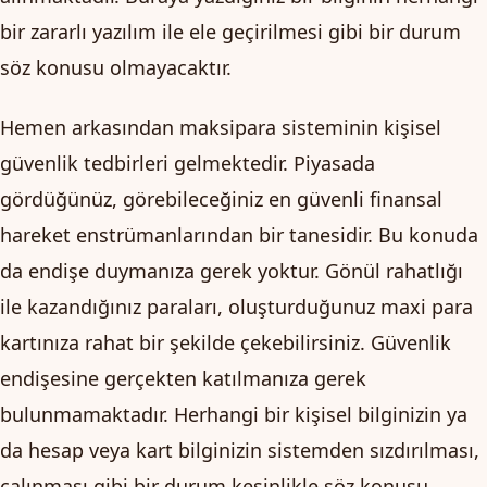
bir zararlı yazılım ile ele geçirilmesi gibi bir durum
söz konusu olmayacaktır.
Hemen arkasından maksipara sisteminin kişisel
güvenlik tedbirleri gelmektedir. Piyasada
gördüğünüz, görebileceğiniz en güvenli finansal
hareket enstrümanlarından bir tanesidir. Bu konuda
da endişe duymanıza gerek yoktur. Gönül rahatlığı
ile kazandığınız paraları, oluşturduğunuz maxi para
kartınıza rahat bir şekilde çekebilirsiniz. Güvenlik
endişesine gerçekten katılmanıza gerek
bulunmamaktadır. Herhangi bir kişisel bilginizin ya
da hesap veya kart bilginizin sistemden sızdırılması,
çalınması gibi bir durum kesinlikle söz konusu