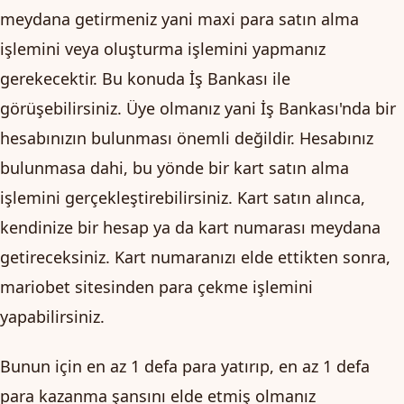
meydana getirmeniz yani maxi para satın alma
işlemini veya oluşturma işlemini yapmanız
gerekecektir. Bu konuda İş Bankası ile
görüşebilirsiniz. Üye olmanız yani İş Bankası'nda bir
hesabınızın bulunması önemli değildir. Hesabınız
bulunmasa dahi, bu yönde bir kart satın alma
işlemini gerçekleştirebilirsiniz. Kart satın alınca,
kendinize bir hesap ya da kart numarası meydana
getireceksiniz. Kart numaranızı elde ettikten sonra,
mariobet sitesinden para çekme işlemini
yapabilirsiniz.
Bunun için en az 1 defa para yatırıp, en az 1 defa
para kazanma şansını elde etmiş olmanız