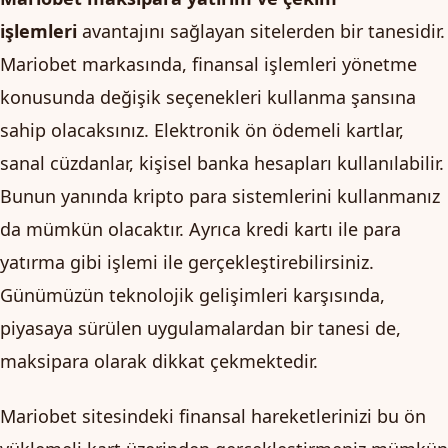
işlemleri
avantajını sağlayan sitelerden bir tanesidir.
Mariobet markasında, finansal işlemleri yönetme
konusunda değişik seçenekleri kullanma şansına
sahip olacaksınız. Elektronik ön ödemeli kartlar,
sanal cüzdanlar, kişisel banka hesapları kullanılabilir.
Bunun yanında kripto para sistemlerini kullanmanız
da mümkün olacaktır. Ayrıca kredi kartı ile para
yatırma gibi işlemi ile gerçekleştirebilirsiniz.
Günümüzün teknolojik gelişimleri karşısında,
piyasaya sürülen uygulamalardan bir tanesi de,
maksipara olarak dikkat çekmektedir.
Mariobet sitesindeki finansal hareketlerinizi bu ön