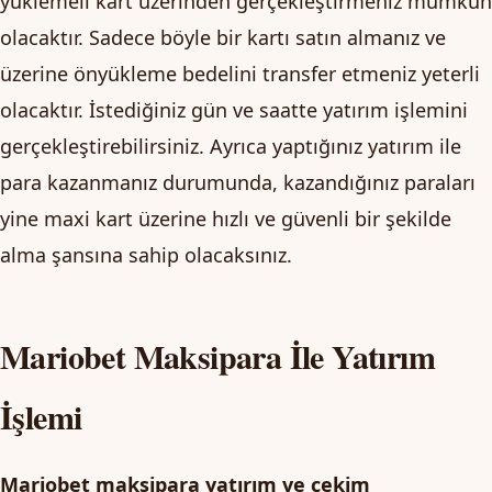
yüklemeli kart üzerinden gerçekleştirmeniz mümkün
olacaktır. Sadece böyle bir kartı satın almanız ve
üzerine önyükleme bedelini transfer etmeniz yeterli
olacaktır. İstediğiniz gün ve saatte yatırım işlemini
gerçekleştirebilirsiniz. Ayrıca yaptığınız yatırım ile
para kazanmanız durumunda, kazandığınız paraları
yine maxi kart üzerine hızlı ve güvenli bir şekilde
alma şansına sahip olacaksınız.
Mariobet Maksipara İle Yatırım
İşlemi
Mariobet maksipara yatırım ve çekim