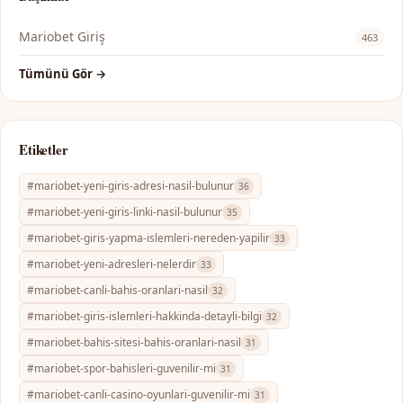
Mariobet Giriş
463
Tümünü Gör →
Etiketler
#mariobet-yeni-giris-adresi-nasil-bulunur
36
#mariobet-yeni-giris-linki-nasil-bulunur
35
#mariobet-giris-yapma-islemleri-nereden-yapilir
33
#mariobet-yeni-adresleri-nelerdir
33
#mariobet-canli-bahis-oranlari-nasil
32
#mariobet-giris-islemleri-hakkinda-detayli-bilgi
32
#mariobet-bahis-sitesi-bahis-oranlari-nasil
31
#mariobet-spor-bahisleri-guvenilir-mi
31
#mariobet-canli-casino-oyunlari-guvenilir-mi
31