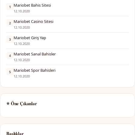
Mariobet Bahis Sitesi
1
12.10.2020
Mariobet Casino Sitesi
2
12.10.2020
Mariobet Giriş Yap
3
12.10.2020
Mariobet Sanal Bahisler
4
12.10.2020
Mariobet Spor Bahisleri
5
12.10.2020
⭐ Öne Çıkanlar
Başlıklar