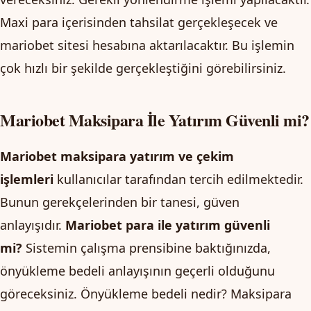
Maxi para içerisinden tahsilat gerçekleşecek ve
mariobet sitesi hesabına aktarılacaktır. Bu işlemin
çok hızlı bir şekilde gerçekleştiğini görebilirsiniz.
Mariobet Maksipara İle Yatırım Güvenli mi?
Mariobet maksipara yatırım ve çekim
işlemleri
kullanıcılar tarafından tercih edilmektedir.
Bunun gerekçelerinden bir tanesi, güven
anlayışıdır.
Mariobet para ile yatırım güvenli
mi?
Sistemin çalışma prensibine baktığınızda,
önyükleme bedeli anlayışının geçerli olduğunu
göreceksiniz. Önyükleme bedeli nedir? Maksipara