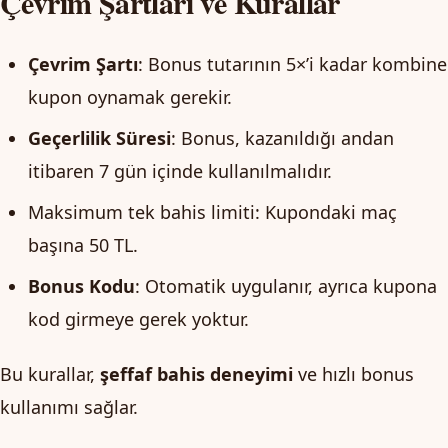
Çevrim Şartları ve Kurallar
Çevrim Şartı
: Bonus tutarının 5×’i kadar kombine
kupon oynamak gerekir.
Geçerlilik Süresi
: Bonus, kazanıldığı andan
itibaren 7 gün içinde kullanılmalıdır.
Maksimum tek bahis limiti: Kupondaki maç
başına 50 TL.
Bonus Kodu
: Otomatik uygulanır, ayrıca kupona
kod girmeye gerek yoktur.
Bu kurallar,
şeffaf bahis deneyimi
ve hızlı bonus
kullanımı sağlar.