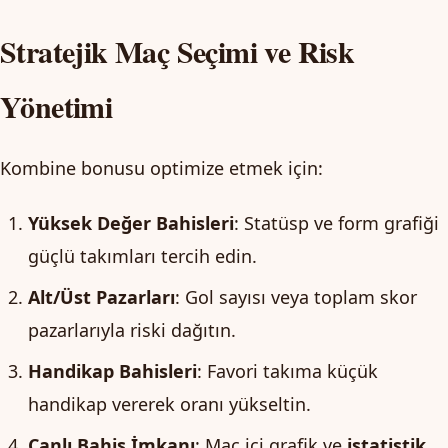
Stratejik Maç Seçimi ve Risk
Yönetimi
Kombine bonusu optimize etmek için:
Yüksek Değer Bahisleri
: Statüsp ve form grafiği
güçlü takımları tercih edin.
Alt/Üst Pazarları
: Gol sayısı veya toplam skor
pazarlarıyla riski dağıtın.
Handikap Bahisleri
: Favori takıma küçük
handikap vererek oranı yükseltin.
Canlı Bahis İmkanı
: Maç içi grafik ve
istatistik