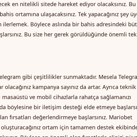
cek en nitelikli sitede hareket ediyor olacaksınız. Bu
 bahis ortamına ulaşacaksınız. Tek yapacağınız şey üy
in ilerlemek. Böylece aslında bir bahis adresindeki bü
şlarsınız. Bu size her gerek görüldüğünde önemli tek
elegram gibi çeşitlilikler sunmaktadır. Mesela Teleg
ar olacağınız kampanya sayınız da artar. Ayrıca teknik
mi masaüstü ve mobil cihazlarla rahatça sağlamanızı
a böylesine bir iletişim desteği elde etmeye başlarsı
an fırsatları değerlendirmeye başlarsınız. Mariobet
çin oluşturacağınız ortam için tamamen destek ekibind