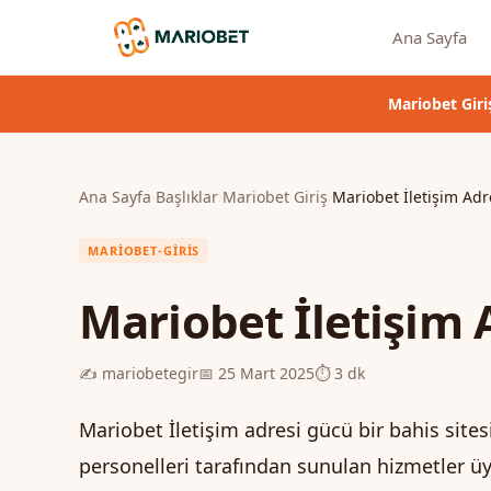
Ana Sayfa
Mariobet Giri
Ana Sayfa
›
Başlıklar
›
Mariobet Giriş
›
Mariobet İletişim Adr
MARIOBET-GIRIS
Mariobet İletişim 
✍️ mariobetegir
📅 25 Mart 2025
⏱️ 3 dk
Mariobet İletişim adresi gücü bir bahis sit
personelleri tarafından sunulan hizmetler üy