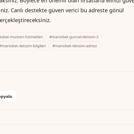
ksınız. Böylece en önemli olan fırsatlarla elinizi güve
iniz. Canlı destekte güven verici bu adreste gönül
gerçekleştireceksiniz.
obet-musteri-hizmetleri
#mariobet-guncel-iletisim-2
#mariobet-iletisim-bilgileri
#mariobet-iletisim-adresi
opyala