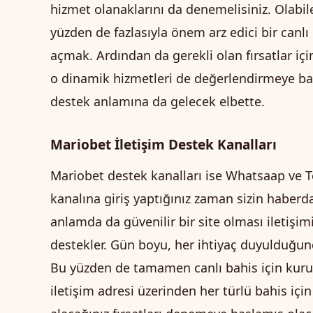
hizmet olanaklarını da denemelisiniz. Olabile
yüzden de fazlasıyla önem arz edici bir canlı
açmak. Ardından da gerekli olan fırsatlar iç
o dinamik hizmetleri de değerlendirmeye ba
destek anlamına da gelecek elbette.
Mariobet İletişim Destek Kanalları
Mariobet destek kanalları ise Whatsaap ve T
kanalına giriş yaptığınız zaman sizin haberd
anlamda da güvenilir bir site olması iletişi
destekler. Gün boyu, her ihtiyaç duyulduğund
Bu yüzden de tamamen canlı bahis için kurul
iletişim adresi üzerinden her türlü bahis i