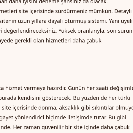
man daha iyisini deneme şansınız da olacak.
zmetleri site içerisinde sürdürmeniz mümkün. Detaylı
sitenin uzun yıllara dayalı oturmuş sistemi. Yani üyeli
yi değerlendireceksiniz. Yüksek oranlarıyla, son sürü
sayede gerekli olan hizmetleri daha çabuk
tta hizmet vermeye hazırdır. Günün her saati değişiml
 burada kendisini gösterecek. Bu yüzden de her türlü
site içerisinde donma, aksaklık gibi sıkıntılar olmuyo
ayet yönlendirici biçimde iletişimde tutar. Bu gibi
sinde. Her zaman güvenilir bir site içinde daha çabuk