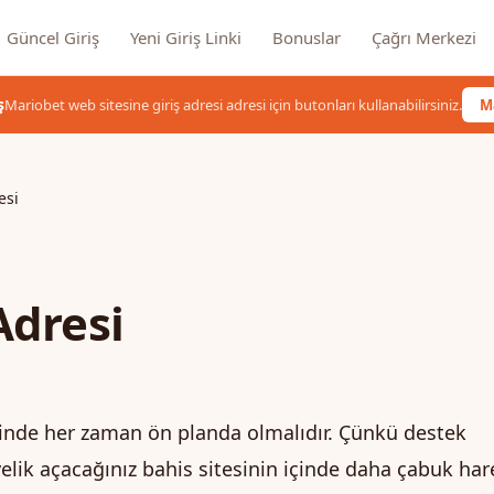
Güncel Giriş
Yeni Giriş Linki
Bonuslar
Çağrı Merkezi
ş
Mariobet web sitesine giriş adresi adresi için butonları kullanabilirsiniz.
Ma
esi
Adresi
esinde her zaman ön planda olmalıdır. Çünkü destek
elik açacağınız bahis sitesinin içinde daha çabuk har