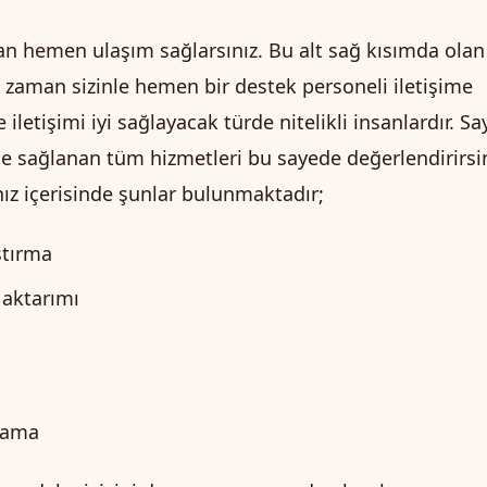
an hemen ulaşım sağlarsınız. Bu alt sağ kısımda olan
z zaman sizinle hemen bir destek personeli iletişime
letişimi iyi sağlayacak türde nitelikli insanlardır. Say
üde sağlanan tüm hizmetleri bu sayede değerlendirirsin
nız içerisinde şunlar bulunmaktadır;
ştırma
 aktarımı
plama