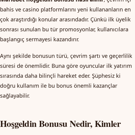
bahis ve casino platformlarını yeni kullananların en
çok araştırdığı konular arasındadır. Çünkü ilk üyelik
sonrası sunulan bu tür promosyonlar, kullanıcılara
başlangıç sermayesi kazandırır.
Aynı şekilde bonusun türü, çevrim şartı ve geçerlilik
süresi de önemlidir. Buna göre oyuncular ilk yatırım
sırasında daha bilinçli hareket eder. Şüphesiz ki
doğru kullanım ile bu bonus önemli kazançlar
sağlayabilir.
Hoşgeldin Bonusu Nedir, Kimler