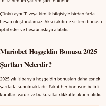
Minimum yatırım şartı bulunur.
Çünkü aynı IP veya kimlik bilgisiyle birden fazla
hesap oluşturulamaz. Aksi takdirde sistem bonusu
iptal eder ve hesabı askıya alabilir.
Mariobet Hoşgeldin Bonusu 2025
Şartları Nelerdir?
2025 yılı itibarıyla hoşgeldin bonusları daha esnek
şartlarla sunulmaktadır. Fakat her bonusun belirli
kuralları vardır ve bu kurallar dikkatle okunmalıdır.