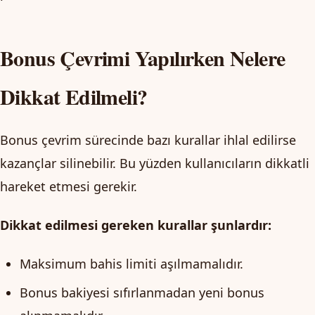
Bonus Çevrimi Yapılırken Nelere
Dikkat Edilmeli?
Bonus çevrim sürecinde bazı kurallar ihlal edilirse
kazançlar silinebilir. Bu yüzden kullanıcıların dikkatli
hareket etmesi gerekir.
Dikkat edilmesi gereken kurallar şunlardır:
Maksimum bahis limiti aşılmamalıdır.
Bonus bakiyesi sıfırlanmadan yeni bonus