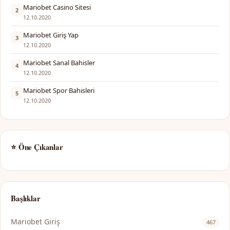
Mariobet Casino Sitesi
2
12.10.2020
Mariobet Giriş Yap
3
12.10.2020
Mariobet Sanal Bahisler
4
12.10.2020
Mariobet Spor Bahisleri
5
12.10.2020
⭐ Öne Çıkanlar
Başlıklar
Mariobet Giriş
467