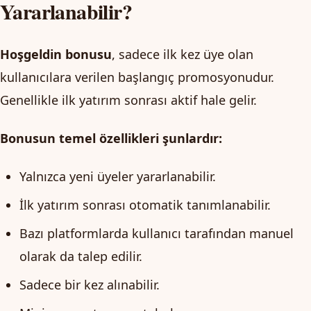
Yararlanabilir?
Hoşgeldin bonusu
, sadece ilk kez üye olan
kullanıcılara verilen başlangıç promosyonudur.
Genellikle ilk yatırım sonrası aktif hale gelir.
Bonusun temel özellikleri şunlardır:
Yalnızca yeni üyeler yararlanabilir.
İlk yatırım sonrası otomatik tanımlanabilir.
Bazı platformlarda kullanıcı tarafından manuel
olarak da talep edilir.
Sadece bir kez alınabilir.