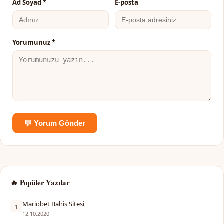
Ad Soyad *
E-posta
Yorumunuz *
💬 Yorum Gönder
🔥 Popüler Yazılar
Mariobet Bahis Sitesi
1
12.10.2020