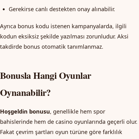
Gerekirse canlı destekten onay alınabilir.
Ayrıca bonus kodu istenen kampanyalarda, ilgili
kodun eksiksiz şekilde yazılması zorunludur. Aksi
takdirde bonus otomatik tanımlanmaz.
Bonusla Hangi Oyunlar
Oynanabilir?
Hoşgeldin bonusu
, genellikle hem spor
bahislerinde hem de casino oyunlarında geçerli olur.
Fakat çevrim şartları oyun türüne göre farklılık