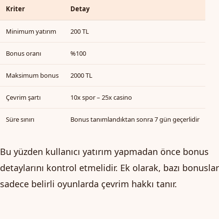
Kriter
Detay
Minimum yatırım
200 TL
Bonus oranı
%100
Maksimum bonus
2000 TL
Çevrim şartı
10x spor – 25x casino
Süre sınırı
Bonus tanımlandıktan sonra 7 gün geçerlidir
Bu yüzden kullanıcı yatırım yapmadan önce bonus
detaylarını kontrol etmelidir. Ek olarak, bazı bonuslar
sadece belirli oyunlarda çevrim hakkı tanır.