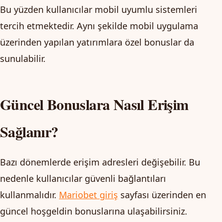
Bu yüzden kullanıcılar mobil uyumlu sistemleri
tercih etmektedir. Aynı şekilde mobil uygulama
üzerinden yapılan yatırımlara özel bonuslar da
sunulabilir.
Güncel Bonuslara Nasıl Erişim
Sağlanır?
Bazı dönemlerde erişim adresleri değişebilir. Bu
nedenle kullanıcılar güvenli bağlantıları
kullanmalıdır.
Mariobet giriş
sayfası üzerinden en
güncel hoşgeldin bonuslarına ulaşabilirsiniz.