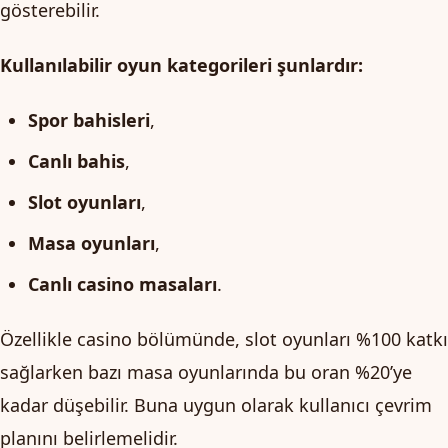
gösterebilir.
Kullanılabilir oyun kategorileri şunlardır:
Spor bahisleri
,
Canlı bahis
,
Slot oyunları
,
Masa oyunları
,
Canlı casino masaları
.
Özellikle casino bölümünde, slot oyunları %100 katkı
sağlarken bazı masa oyunlarında bu oran %20’ye
kadar düşebilir. Buna uygun olarak kullanıcı çevrim
planını belirlemelidir.