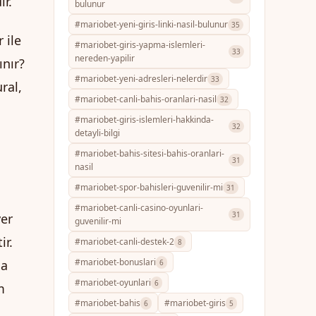
r.
bulunur
#mariobet-yeni-giris-linki-nasil-bulunur
35
 ile
#mariobet-giris-yapma-islemleri-
33
nereden-yapilir
ınır?
#mariobet-yeni-adresleri-nelerdir
33
ral,
#mariobet-canli-bahis-oranlari-nasil
32
#mariobet-giris-islemleri-hakkinda-
32
detayli-bilgi
#mariobet-bahis-sitesi-bahis-oranlari-
31
nasil
#mariobet-spor-bahisleri-guvenilir-mi
31
#mariobet-canli-casino-oyunlari-
31
er
guvenilir-mi
ir.
#mariobet-canli-destek-2
8
#mariobet-bonuslari
ma
6
#mariobet-oyunlari
6
m
#mariobet-bahis
#mariobet-giris
6
5