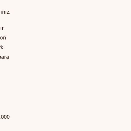
iniz.
ir
yon
rk
para
.000