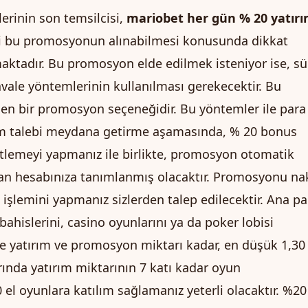
erinin son temsilcisi,
mariobet her gün % 20 yatır
 ki bu promosyonun alınabilmesi konusunda dikkat
aktadır. Bu promosyon elde edilmek isteniyor ise, s
havale yöntemlerinin kullanılması gerekecektir. Bu
ilen bir promosyon seçeneğidir. Bu yöntemler ile para
rım talebi meydana getirme aşamasında, % 20 bonus
etlemeyi yapmanız ile birlikte, promosyon otomatik
ndan hesabınıza tanımlanmış olacaktır. Promosyonu na
 işlemini yapmanız sizlerden talep edilecektir. Ana pa
ahislerini, casino oyunlarını ya da poker lobisi
de yatırım ve promosyon miktarı kadar, en düşük 1,30
rında yatırım miktarının 7 katı kadar oyun
 el oyunlara katılım sağlamanız yeterli olacaktır. %20