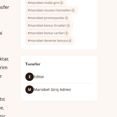
#mariobet-mobil-giris
5
nsfer
#mariobet-musteri-hizmetleri
5
#mariobet-promosyonlar
5
#mariobet-bonus-firsatlari
5
bi
#mariobet-bonus-sartlari
5
#mariobet-deneme-bonusu
4
tar,
Yazarlar
vrim
r
Editor
E
Mariobet Giriş Adresi
M
ır.
e,
ir.