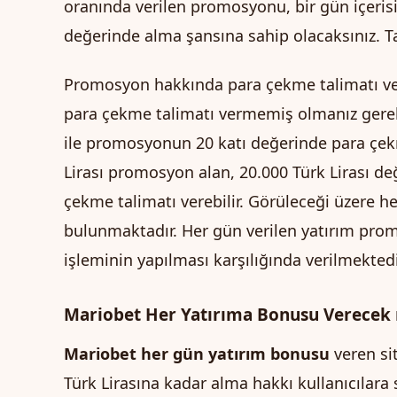
oranında verilen promosyonu, bir gün içerisi
değerinde alma şansına sahip olacaksınız. T
Promosyon hakkında para çekme talimatı verm
para çekme talimatı vermemiş olmanız gereke
ile promosyonun 20 katı değerinde para çek
Lirası promosyon alan, 20.000 Türk Lirası d
çekme talimatı verebilir. Görüleceği üzere 
bulunmaktadır. Her gün verilen yatırım prom
işleminin yapılması karşılığında verilmektedi
Mariobet Her Yatırıma Bonusu Verecek
Mariobet her gün yatırım bonusu
veren sit
Türk Lirasına kadar alma hakkı kullanıcılara sa