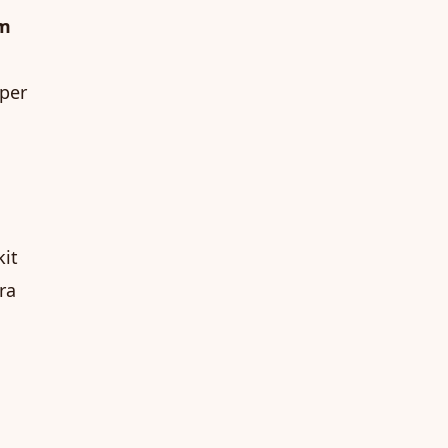
ım
üper
kit
ra