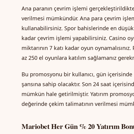
Ana paranın çevrim işlemi gerçekleştirildi
verilmesi mümkündür. Ana para çevrim işle
kullanabilirsiniz. Spor bahislerinde en düşü
kadar çevrim işlemi yapabilirsiniz. Casino oy
miktarının 7 katı kadar oyun oynamalısınız. 
az 250 el oyunlara katılım sağlamanız gerek
Bu promosyonu bir kullanıcı, gün içerisind
şansına sahip olacaktır. Son 24 saat içeris
mümkün hale getirilmiştir. Yatırım promosy
değerinde çekim talimatının verilmesi mümk
Mariobet Her Gün % 20 Yatırım Bon