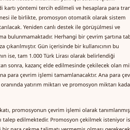
di kartı yöntemi tercih edilmeli ve hesaplara para tra
lmesi ile birlikte, promosyon otomatik olarak sistem
arılacak. Yeniden canlı destek ile görüşülmesi ve
ma bulunmamaktadır. Herhangi bir çevrim şartına ta
çıkarılmıştır. Gün içerisinde bir kullanıcının bu
ise, tam 1.000 Türk Lirası olarak belirlendiği
tan sonra, kazanç elde edilmesinde çekilecek olan mik
na para çevrim işlemi tamamlanacaktır. Ana para çe
,30 oranında yatırım miktarı ve promosyon miktarı kada
 katı, promosyonun çevrim işlemi olarak tanımlanmışt
 talep edilmektedir. Promosyon çekilmek isteniyor is
gi bir para çekme talimatı vermemiş olması gerekecekt