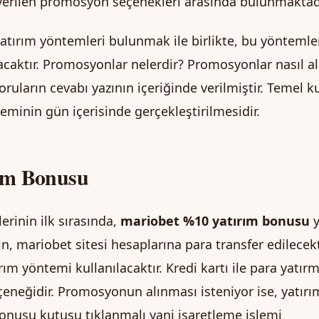
erilen promosyon seçenekleri arasında bulunmaktadı
atırım yöntemleri bulunmak ile birlikte, bu yöntemler
nacaktır. Promosyonlar nelerdir? Promosyonlar nasıl al
oruların cevabı yazının içeriğinde verilmiştir. Temel ku
leminin gün içerisinde gerçekleştirilmesidir.
ım Bonusu
erinin ilk sırasında,
mariobet %10 yatırım bonusu
y
, mariobet sitesi hesaplarına para transfer edilecekt
ırım yöntemi kullanılacaktır. Kredi kartı ile para yatır
çeneğidir. Promosyonun alınması isteniyor ise, yatırı
onusu kutusu tıklanmalı yani işaretleme işlemi