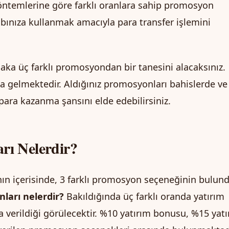
yöntemlerine göre farklı oranlara sahip promosyon
sabınıza kullanmak amacıyla para transfer işlemini
laka üç farklı promosyondan bir tanesini alacaksınız.
 gelmektedir. Aldığınız promosyonları bahislerde ve
para kazanma şansını elde edebilirsiniz.
rı Nelerdir?
nın içerisinde, 3 farklı promosyon seçeneğinin bulun
ları nelerdir?
Bakıldığında üç farklı oranda yatırım
 verildiği görülecektir. %10 yatırım bonusu, %15 yat