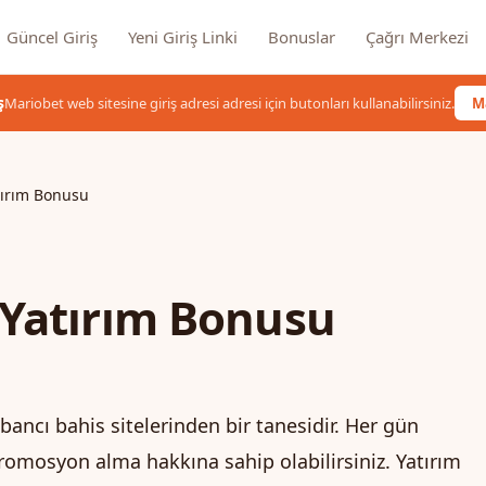
Güncel Giriş
Yeni Giriş Linki
Bonuslar
Çağrı Merkezi
ş
Mariobet web sitesine giriş adresi adresi için butonları kullanabilirsiniz.
Ma
tırım Bonusu
Yatırım Bonusu
ancı bahis sitelerinden bir tanesidir. Her gün
promosyon alma hakkına sahip olabilirsiniz. Yatırım