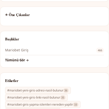
⭐ Öne Çıkanlar
Başlıklar
Mariobet Giriş
466
Tümünü Gör →
Etiketler
#mariobet-yeni-giris-adresi-nasil-bulunur
36
#mariobet-yeni-giris-linki-nasil-bulunur
35
#mariobet-giris-yapma-islemleri-nereden-yapilir
33