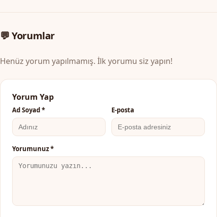
💬 Yorumlar
Henüz yorum yapılmamış. İlk yorumu siz yapın!
Yorum Yap
Ad Soyad *
E-posta
Yorumunuz *