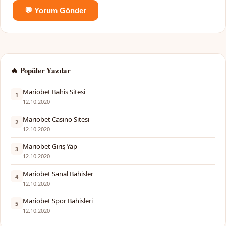
💬 Yorum Gönder
🔥 Popüler Yazılar
Mariobet Bahis Sitesi
1
12.10.2020
Mariobet Casino Sitesi
2
12.10.2020
Mariobet Giriş Yap
3
12.10.2020
Mariobet Sanal Bahisler
4
12.10.2020
Mariobet Spor Bahisleri
5
12.10.2020