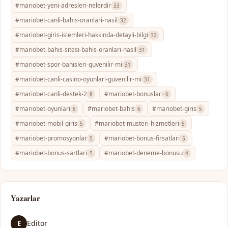
#mariobet-yeni-adresleri-nelerdir
33
#mariobet-canli-bahis-oranlari-nasil
32
#mariobet-giris-islemleri-hakkinda-detayli-bilgi
32
#mariobet-bahis-sitesi-bahis-oranlari-nasil
31
#mariobet-spor-bahisleri-guvenilir-mi
31
#mariobet-canli-casino-oyunlari-guvenilir-mi
31
#mariobet-canli-destek-2
#mariobet-bonuslari
8
6
#mariobet-oyunlari
#mariobet-bahis
#mariobet-giris
6
6
5
#mariobet-mobil-giris
#mariobet-musteri-hizmetleri
5
5
#mariobet-promosyonlar
#mariobet-bonus-firsatlari
5
5
#mariobet-bonus-sartlari
#mariobet-deneme-bonusu
5
4
Yazarlar
Editor
E