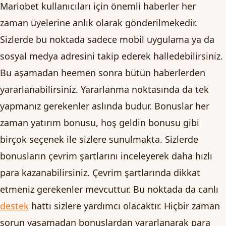
Mariobet kullanıcıları için önemli haberler her
zaman üyelerine anlık olarak gönderilmekedir.
Sizlerde bu noktada sadece mobil uygulama ya da
sosyal medya adresini takip ederek halledebilirsiniz.
Bu aşamadan heemen sonra bütün haberlerden
yararlanabilirsiniz. Yararlanma noktasında da tek
yapmanız gerekenler aslında budur. Bonuslar her
zaman yatırım bonusu, hoş geldin bonusu gibi
birçok seçenek ile sizlere sunulmakta. Sizlerde
bonusların çevrim şartlarını inceleyerek daha hızlı
para kazanabilirsiniz. Çevrim şartlarında dikkat
etmeniz gerekenler mevcuttur. Bu noktada da canlı
destek
hattı sizlere yardımcı olacaktır. Hiçbir zaman
sorun yaşamadan bonuslardan yararlanarak para