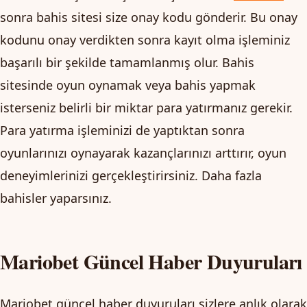
sonra bahis sitesi size onay kodu gönderir. Bu onay
kodunu onay verdikten sonra kayıt olma işleminiz
başarılı bir şekilde tamamlanmış olur. Bahis
sitesinde oyun oynamak veya bahis yapmak
isterseniz belirli bir miktar para yatırmanız gerekir.
Para yatırma işleminizi de yaptıktan sonra
oyunlarınızı oynayarak kazançlarınızı arttırır, oyun
deneyimlerinizi gerçekleştirirsiniz. Daha fazla
bahisler yaparsınız.
Mariobet Güncel Haber Duyuruları
Mariobet güncel haber duyuruları sizlere anlık olarak