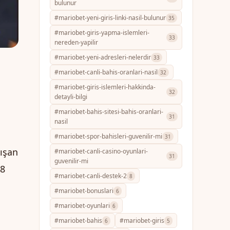
bulunur
#mariobet-yeni-giris-linki-nasil-bulunur
35
#mariobet-giris-yapma-islemleri-
33
nereden-yapilir
#mariobet-yeni-adresleri-nelerdir
33
#mariobet-canli-bahis-oranlari-nasil
32
#mariobet-giris-islemleri-hakkinda-
32
detayli-bilgi
#mariobet-bahis-sitesi-bahis-oranlari-
31
nasil
#mariobet-spor-bahisleri-guvenilir-mi
31
lışan
#mariobet-canli-casino-oyunlari-
31
guvenilir-mi
28
#mariobet-canli-destek-2
8
#mariobet-bonuslari
6
#mariobet-oyunlari
6
#mariobet-bahis
#mariobet-giris
6
5