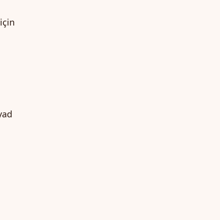
i
için
yad