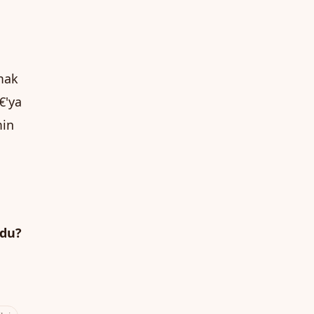
mak
€'ya
min
ldu?