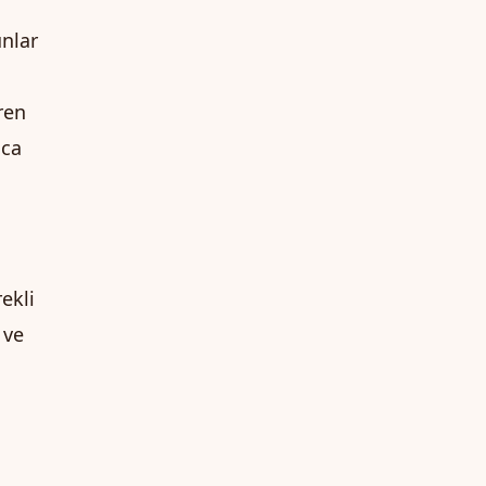
unlar
ren
ıca
ekli
 ve