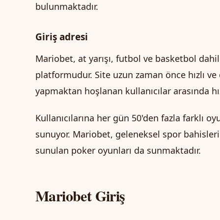
bulunmaktadır.
Giriş adresi
Mariobet, at yarışı, futbol ve basketbol dahi
platformudur. Site uzun zaman önce hızlı ve 
yapmaktan hoşlanan kullanıcılar arasında hız
Kullanıcılarına her gün 50'den fazla farklı 
sunuyor. Mariobet, geleneksel spor bahisle
sunulan poker oyunları da sunmaktadır.
Mariobet Giriş