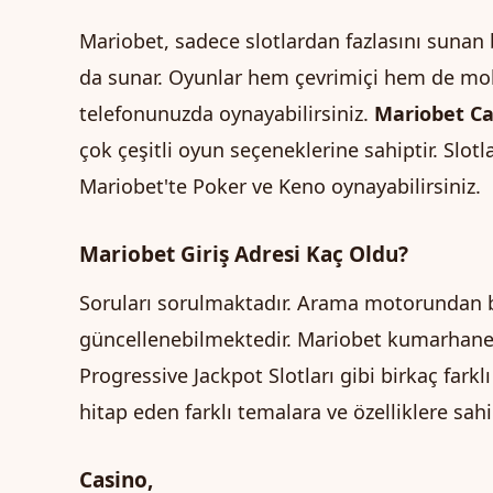
Mariobet, sadece slotlardan fazlasını sunan
da sunar. Oyunlar hem çevrimiçi hem de mo
telefonunuzda oynayabilirsiniz.
Mariobet Ca
çok çeşitli oyun seçeneklerine sahiptir. Slotl
Mariobet'te Poker ve Keno oynayabilirsiniz.
Mariobet Giriş Adresi Kaç Oldu?
Soruları sorulmaktadır. Arama motorundan bu
güncellenebilmektedir. Mariobet kumarhanesi
Progressive Jackpot Slotları gibi birkaç farklı
hitap eden farklı temalara ve özelliklere sah
Casino,