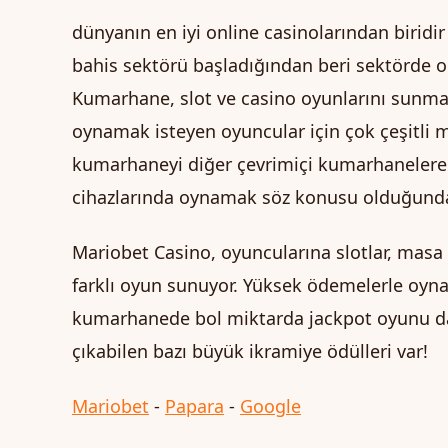
dünyanın en iyi online casinolarından biridi
bahis sektörü başladığından beri sektörde ol
Kumarhane, slot ve casino oyunlarını sunmakt
oynamak isteyen oyuncular için çok çeşitli m
kumarhaneyi diğer çevrimiçi kumarhanelere 
cihazlarında oynamak söz konusu olduğunda 
Mariobet Casino, oyuncularına slotlar, masa 
farklı oyun sunuyor. Yüksek ödemelerle oynam
kumarhanede bol miktarda jackpot oyunu da
çıkabilen bazı büyük ikramiye ödülleri var!
Mariobet
-
Papara
-
Google