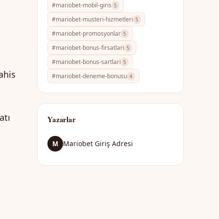
#mariobet-mobil-giris
5
#mariobet-musteri-hizmetleri
5
#mariobet-promosyonlar
5
#mariobet-bonus-firsatlari
5
#mariobet-bonus-sartlari
5
ahis
#mariobet-deneme-bonusu
4
atı
Yazarlar
Mariobet Giriş Adresi
M