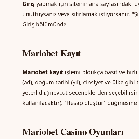
Giriş
yapmak için sitenin ana sayfasındaki u
unuttuysanız veya sıfırlamak istiyorsanız. "
Giriş bölümünde.
Mariobet Kayıt
Mariobet kayıt
işlemi oldukça basit ve hızl
(ad), doğum tarihi (yıl), cinsiyet ve ülke gibi
yeterlidir.(mevcut seçeneklerden seçebilirsin
kullanılacaktır). "Hesap oluştur" düğmesine 
Mariobet Casino Oyunları