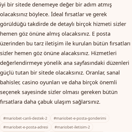
iyi bir sitede denemeye değer bir adım atmış
olacaksınız böylece. İdeal fırsatlar ve gerek
görüldüğü takdirde de detaylı birçok hizmeti sizler
hemen göz önüne almış olacaksınız. E posta
üzerinden bu tarz iletişim ile kurulan bütün fırsatları
sizler hemen göz önüne alacaksınız. Hizmetleri
değerlendirmeye yönelik ana sayfasındaki düzenleri
güçlü tutan bir sitede olacaksınız. Oranlar, sanal
bahisler, casino oyunları ve daha birçok önemli
seçenek sayesinde sizler olması gereken bütün
fırsatlara daha çabuk ulaşım sağlarsınız.
#mariobet-canli-destek-2
#mariobet-e-posta-gonderimi
#mariobet-e-posta-adresi
#mariobet-iletisim-2