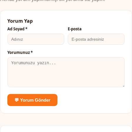
Yorum Yap
Ad Soyad *
E-posta
Yorumunuz *
💬 Yorum Gönder