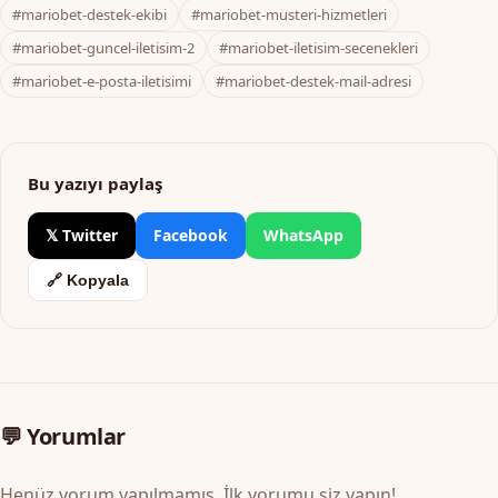
#mariobet-destek-ekibi
#mariobet-musteri-hizmetleri
#mariobet-guncel-iletisim-2
#mariobet-iletisim-secenekleri
#mariobet-e-posta-iletisimi
#mariobet-destek-mail-adresi
Bu yazıyı paylaş
𝕏 Twitter
Facebook
WhatsApp
🔗 Kopyala
💬 Yorumlar
Henüz yorum yapılmamış. İlk yorumu siz yapın!