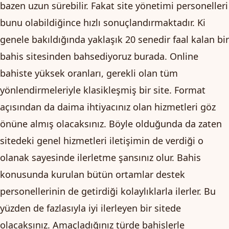
bazen uzun sürebilir. Fakat site yönetimi personelleri
bunu olabildiğince hızlı sonuçlandırmaktadır. Ki
genele bakıldığında yaklaşık 20 senedir faal kalan bir
bahis sitesinden bahsediyoruz burada. Online
bahiste yüksek oranları, gerekli olan tüm
yönlendirmeleriyle klasikleşmiş bir site. Format
açısından da daima ihtiyacınız olan hizmetleri göz
önüne almış olacaksınız. Böyle olduğunda da zaten
sitedeki genel hizmetleri iletişimin de verdiği o
olanak sayesinde ilerletme şansınız olur. Bahis
konusunda kurulan bütün ortamlar destek
personellerinin de getirdiği kolaylıklarla ilerler. Bu
yüzden de fazlasıyla iyi ilerleyen bir sitede
olacaksınız. Amaçladığınız türde bahislerle