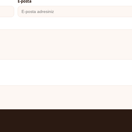
E-posta