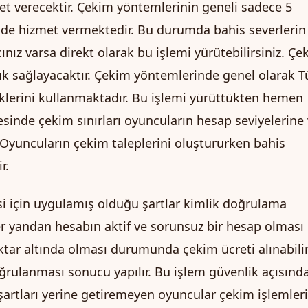
met verecektir. Çekim yöntemlerinin geneli sadece 5
ilde hizmet vermektedir. Bu durumda bahis severlerin
ınız varsa direkt olarak bu işlemi yürütebilirsiniz. Çe
ık sağlayacaktır. Çekim yöntemlerinde genel olarak T
eklerini kullanmaktadır. Bu işlemi yürüttükten hemen
itesinde çekim sınırları oyuncuların hesap seviyelerine
 Oyuncuların çekim taleplerini oluştururken bahis
r.
si için uygulamış olduğu şartlar kimlik doğrulama
r yandan hesabın aktif ve sorunsuz bir hesap olması
iktar altında olması durumunda çekim ücreti alınabilir
oğrulanması sonucu yapılır. Bu işlem güvenlik açısınd
 şartları yerine getiremeyen oyuncular çekim işlemleri