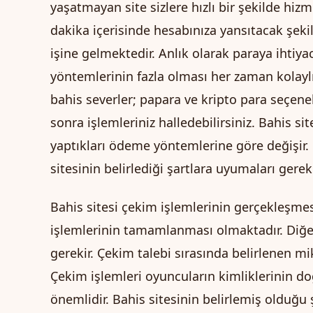
yaşatmayan site sizlere hızlı bir şekilde hiz
dakika içerisinde hesabınıza yansıtacak şek
işine gelmektedir. Anlık olarak paraya ihtiyac
yöntemlerinin fazla olması her zaman kolayl
bahis severler; papara ve kripto para seçen
sonra işlemleriniz halledebilirsiniz. Bahis s
yaptıkları ödeme yöntemlerine göre değişir.
sitesinin belirlediği şartlara uyumaları gereki
Bahis sitesi çekim işlemlerinin gerçekleşme
işlemlerinin tamamlanması olmaktadır. Diğe
gerekir. Çekim talebi sırasında belirlenen m
Çekim işlemleri oyuncuların kimliklerinin d
önemlidir. Bahis sitesinin belirlemiş olduğu