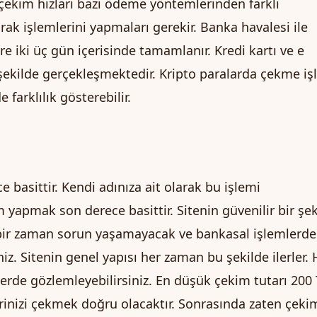
la çekim hızları bazı ödeme yöntemlerinden farklı
rak işlemlerini yapmaları gerekir. Banka havalesi ile
e iki üç gün içerisinde tamamlanır. Kredi kartı ve e
r şekilde gerçekleşmektedir. Kripto paralarda çekme iş
farklılık gösterebilir.
 basittir. Kendi adınıza ait olarak bu işlemi
m yapmak son derece basittir. Sitenin güvenilir bir şe
içbir zaman sorun yaşamayacak ve bankasal işlemlerde
z. Sitenin genel yapısı her zaman bu şekilde ilerler. 
erde gözlemleyebilirsiniz. En düşük çekim tutarı 200 
erinizi çekmek doğru olacaktır. Sonrasında zaten çeki