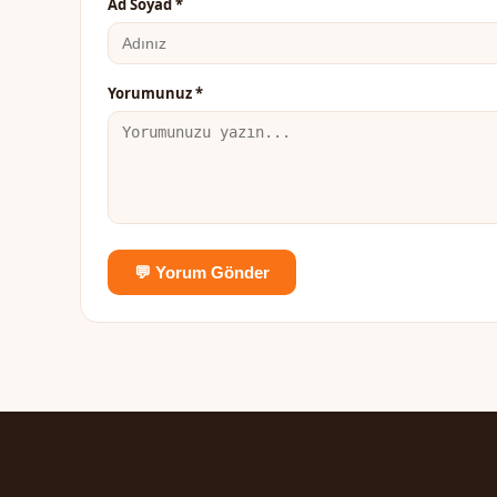
Ad Soyad *
Yorumunuz *
💬 Yorum Gönder