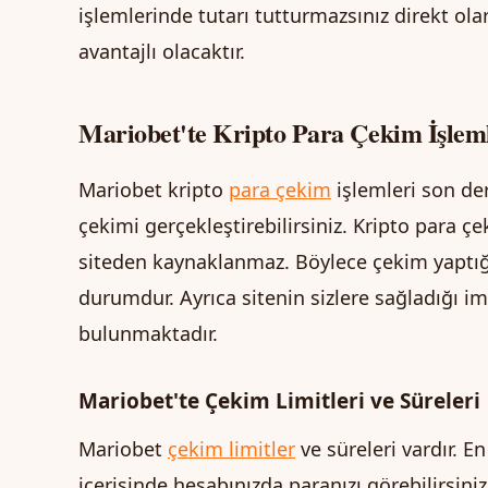
işlemlerinde tutarı tutturmazsınız direkt ola
avantajlı olacaktır.
Mariobet'te Kripto Para Çekim İşlem
Mariobet kripto
para çekim
işlemleri son der
çekimi gerçekleştirebilirsiniz. Kripto para ç
siteden kaynaklanmaz. Böylece çekim yaptığı
durumdur. Ayrıca sitenin sizlere sağladığı im
bulunmaktadır.
Mariobet'te Çekim Limitleri ve Süreleri
Mariobet
çekim limitler
ve süreleri vardır. E
içerisinde hesabınızda paranızı görebilirsini