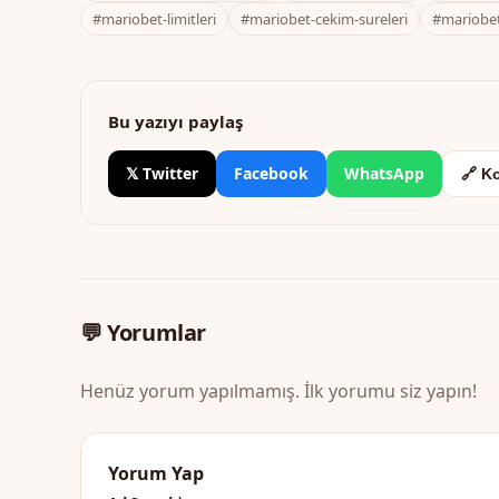
#mariobet-limitleri
#mariobet-cekim-sureleri
#mariobet
Bu yazıyı paylaş
𝕏 Twitter
Facebook
WhatsApp
🔗 K
💬 Yorumlar
Henüz yorum yapılmamış. İlk yorumu siz yapın!
Yorum Yap