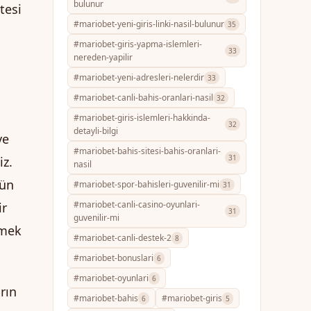
bulunur
tesi
#mariobet-yeni-giris-linki-nasil-bulunur
35
#mariobet-giris-yapma-islemleri-
33
nereden-yapilir
#mariobet-yeni-adresleri-nelerdir
33
#mariobet-canli-bahis-oranlari-nasil
32
#mariobet-giris-islemleri-hakkinda-
32
detayli-bilgi
ve
#mariobet-bahis-sitesi-bahis-oranlari-
31
iz.
nasil
tün
#mariobet-spor-bahisleri-guvenilir-mi
31
#mariobet-canli-casino-oyunlari-
ir
31
guvenilir-mi
tmek
#mariobet-canli-destek-2
8
#mariobet-bonuslari
6
#mariobet-oyunlari
6
rın
#mariobet-bahis
#mariobet-giris
6
5