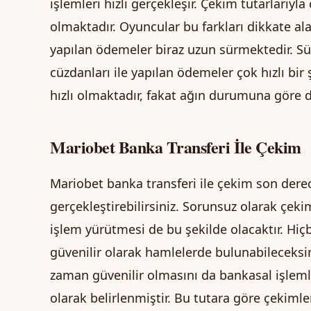
işlemleri hızlı gerçekleşir. Çekim tutarlarıy
olmaktadır. Oyuncular bu farkları dikkate ala
yapılan ödemeler biraz uzun sürmektedir. Sür
cüzdanları ile yapılan ödemeler çok hızlı bi
hızlı olmaktadır, fakat ağın durumuna göre de 
Mariobet Banka Transferi İle Çekim
Mariobet banka transferi ile çekim son derece
gerçekleştirebilirsiniz. Sorunsuz olarak çeki
işlem yürütmesi de bu şekilde olacaktır. H
güvenilir olarak hamlelerde bulunabileceksini
zaman güvenilir olmasını da bankasal işleml
olarak belirlenmiştir. Bu tutara göre çekiml