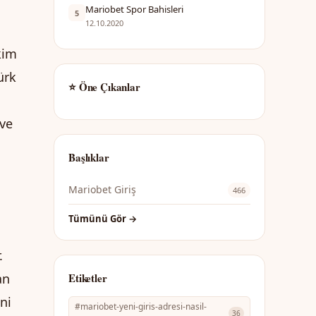
Mariobet Spor Bahisleri
5
12.10.2020
kim
ürk
⭐ Öne Çıkanlar
 ve
Başlıklar
Mariobet Giriş
466
Tümünü Gör →
.
an
Etiketler
ni
#mariobet-yeni-giris-adresi-nasil-
36