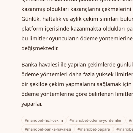
kazanmış oldukları kazançlarını çekmelerini k
Günlük, haftalık ve aylık çekim sınırları bul
platform içerisinde kazanmakta oldukları par
bu limitler oyuncuların ödeme yöntemlerine 
değişmektedir.
Banka havalesi ile yapılan çekimlerde günlük
ödeme yöntemleri daha fazla yüksek limitler 
bir şekilde çekim yapmalarını sağlamak için
ödeme yöntemlerine göre belirlenen limitler
yaparlar.
#mariobet-hizli-cekim
#mariobet-odeme-yontemleri
#m
#mariobet-banka-havalesi
#mariobet-papara
#mariobe