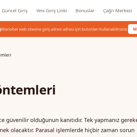
Güncel Giriş
Yeni Giriş Linki
Bonuslar
Çağrı Merkezi
ş
Mariobet web sitesine giriş adresi adresi için butonları kullanabilirsiniz.
Ma
emleri
öntemleri
ce güvenilir olduğunun kanıtıdır. Tek yapmanız gerek
ek olacaktır. Parasal işlemlerde hiçbir zaman sorun