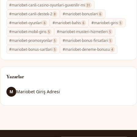
#mariobet-canli-casino-oyunlari-guvenilir-mi
31
#mariobet-canli-destek-2
#mariobet-bonuslari
8
6
#mariobet-oyunlari
#mariobet-bahis
#mariobet-giris
6
6
5
#mariobet-mobil-giris
#mariobet-musteri-hizmetleri
5
5
#mariobet-promosyonlar
#mariobet-bonus-firsatlari
5
5
#mariobet-bonus-sartlari
#mariobet-deneme-bonusu
5
4
Yazarlar
Mariobet Giriş Adresi
M