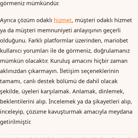
görmeniz mümkündür.
Ayrıca çözüm odaklı
hizmet
, müşteri odaklı hizmet
ya da müşteri memnuniyeti anlayışının geçerli
olduğunu. Farklı platformlar üzerinden, mariobet
kullanıcı yorumları ile de görmeniz, doğrulamanız
mümkün olacaktır. Kuruluş amacını hiçbir zaman
aklınızdan çıkarmayın. İletişim seçeneklerinin
tamamı, canlı destek bölümü de dahil olacak
şekilde, üyeleri karşılamak. Anlamak, dinlemek,
beklentilerini alıp. İncelemek ya da şikayetleri alıp,
inceleyip, çözüme kavuşturmak amacıyla meydana
getirilmiştir.