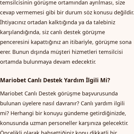
temsilcisinin görüşme ortamından ayrılması, size
cevap vermemesi gibi bir durum söz konusu değildir.
İhtiyacınız ortadan kalktığında ya da talebiniz
karşılandığında, siz canlı destek görüşme
penceresini kapattığınız an itibariyle, görüşme sona
erer. Bunun dışında müşteri hizmetleri temsilcisi
ortamda bulunmaya devam edecektir.
Mariobet Canlı Destek Yardım İlgili Mi?
Mariobet Canlı Destek görüşme başvurusunda
bulunan üyelere nasıl davranır? Canlı yardım ilgili
mi? Herhangi bir konuyu gündeme getirdiğinizde,
konusunda uzman personeller karşınıza gelecektir.
Öncelikli olarak bahsettiğiniz konu dikkatli bir