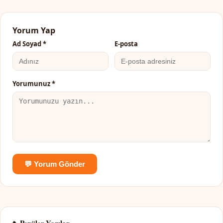
Yorum Yap
Ad Soyad *
E-posta
Yorumunuz *
💬 Yorum Gönder