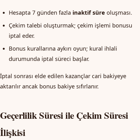
Hesapta 7 günden fazla
inaktif süre
oluşması.
Çekim talebi oluşturmak; çekim işlemi bonusu
iptal eder.
Bonus kurallarına aykırı oyun; kural ihlali
durumunda iptal süreci başlar.
İptal sonrası elde edilen kazançlar cari bakiyeye
aktarılır ancak bonus bakiye sıfırlanır.
Geçerlilik Süresi ile Çekim Süresi
İlişkisi