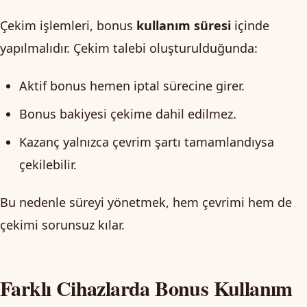
Çekim işlemleri, bonus
kullanım süresi
içinde
yapılmalıdır. Çekim talebi oluşturulduğunda:
Aktif bonus hemen iptal sürecine girer.
Bonus bakiyesi çekime dahil edilmez.
Kazanç yalnızca çevrim şartı tamamlandıysa
çekilebilir.
Bu nedenle süreyi yönetmek, hem çevrimi hem de
çekimi sorunsuz kılar.
Farklı Cihazlarda Bonus Kullanım