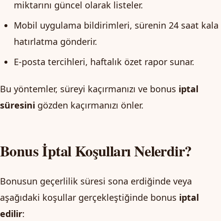
miktarını güncel olarak listeler.
Mobil uygulama bildirimleri, sürenin 24 saat kala
hatırlatma gönderir.
E-posta tercihleri, haftalık özet rapor sunar.
Bu yöntemler, süreyi kaçırmanızı ve bonus
iptal
süresini
gözden kaçırmanızı önler.
Bonus İptal Koşulları Nelerdir?
Bonusun geçerlilik süresi sona erdiğinde veya
aşağıdaki koşullar gerçekleştiğinde bonus
iptal
edilir
: