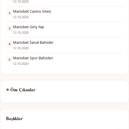
12.10.2020
Mariobet Casino Sitesi
2
12.10.2020
Mariobet Giriş Yap
3
12.10.2020
Mariobet Sanal Bahisler
4
12.10.2020
Mariobet Spor Bahisleri
5
12.10.2020
⭐ Öne Çıkanlar
Başlıklar