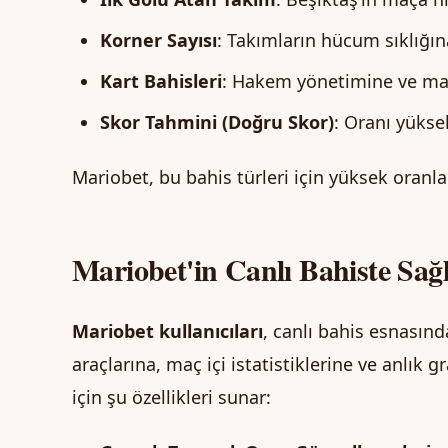
Korner Sayısı
: Takımların hücum sıklığına
Kart Bahisleri
: Hakem yönetimine ve maçı
Skor Tahmini (Doğru Skor)
: Oranı yükse
Mariobet, bu bahis türleri için yüksek oranlar
Mariobet'in Canlı Bahiste Sağl
Mariobet kullanıcıları
, canlı bahis esnasın
araçlarına, maç içi istatistiklerine ve anlık g
için şu özellikleri sunar: