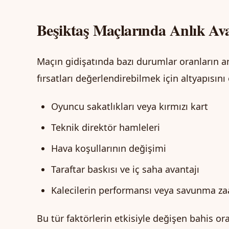
Beşiktaş Maçlarında Anlık Av
Maçın gidişatında bazı durumlar oranların a
fırsatları değerlendirebilmek için altyapısını
Oyuncu sakatlıkları veya kırmızı kart
Teknik direktör hamleleri
Hava koşullarının değişimi
Taraftar baskısı ve iç saha avantajı
Kalecilerin performansı veya savunma zaa
Bu tür faktörlerin etkisiyle değişen bahis oranl