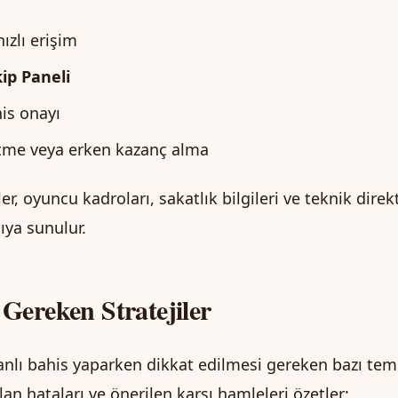
ızlı erişim
kip Paneli
his onayı
etme veya erken kazanç alma
, oyuncu kadroları, sakatlık bilgileri ve teknik direk
ıya sunulur.
Gereken Stratejiler
anlı bahis yaparken dikkat edilmesi gereken bazı tem
ılan hataları ve önerilen karşı hamleleri özetler: