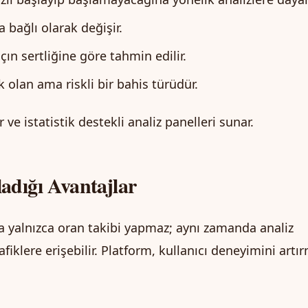
 bağlı olarak değişir.
n sertliğine göre tahmin edilir.
k olan ama riskli bir bahis türüdür.
 ve istatistik destekli analiz panelleri sunar.
adığı Avantajlar
da yalnızca oran takibi yapmaz; aynı zamanda analiz
rafiklere erişebilir. Platform, kullanıcı deneyimini artı