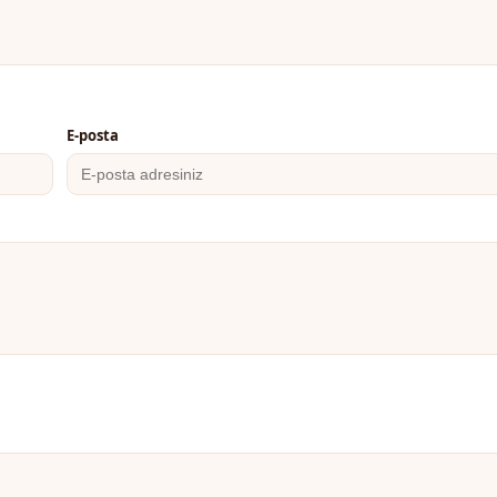
E-posta