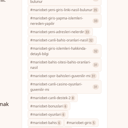
bulunur
#mariobet-yeni-giris-linki-nasil-bulunur
35
#mariobet-giris-yapma-islemleri-
33
nereden-yapilir
#mariobet-yeni-adresleri-nelerdir
33
#mariobet-canli-bahis-oranlari-nasil
32
#mariobet-giris-islemleri-hakkinda-
32
detayli-bilgi
#mariobet-bahis-sitesi-bahis-oranlari-
31
nasil
#mariobet-spor-bahisleri-guvenilir-mi
31
#mariobet-canli-casino-oyunlari-
31
guvenilir-mi
#mariobet-canli-destek-2
8
rmak
#mariobet-bonuslari
6
#mariobet-oyunlari
6
#mariobet-bahis
#mariobet-giris
6
5