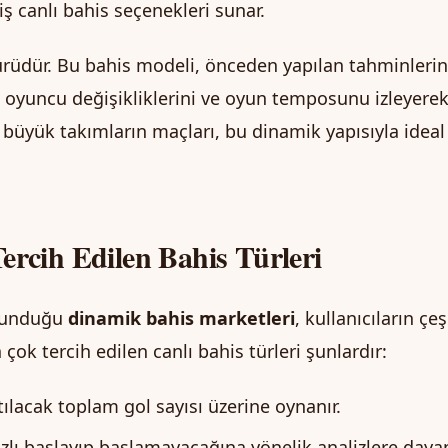
iş canlı bahis seçenekleri sunar.
ürüdür. Bu bahis modeli, önceden yapılan tahminlerin
, oyuncu değişikliklerini ve oyun temposunu izleyere
i büyük takımların maçları, bu dinamik yapısıyla ideal
rcih Edilen Bahis Türleri
 sunduğu
dinamik bahis marketleri
, kullanıcıların çeşi
ok tercih edilen canlı bahis türleri şunlardır:
ılacak toplam gol sayısı üzerine oynanır.
ızlı başlayıp başlamayacağına yönelik analizlere dayan