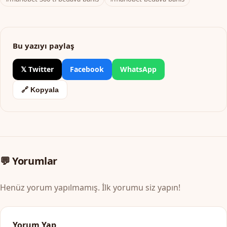
Bu yazıyı paylaş
𝕏 Twitter
Facebook
WhatsApp
🔗 Kopyala
💬 Yorumlar
Henüz yorum yapılmamış. İlk yorumu siz yapın!
Yorum Yap