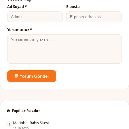
Ad Soyad *
E-posta
Yorumunuz *
💬 Yorum Gönder
🔥 Popüler Yazılar
Mariobet Bahis Sitesi
1
12.10.2020