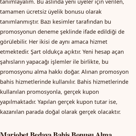
tanımlayalım. Bu aslında yeni üyeler için verilen,
tamamen ücretsiz üyelik bonusu olarak
tanımlanmıştır. Bazı kesimler tarafından bu
promosyonun deneme şeklinde ifade edildiği de
görülebilir. Her ikisi de aynı amaca hizmet
etmektedir. Şart oldukça açıktır. Yeni hesap açan
şahısların yapacağı işlemler ile birlikte, bu
promosyonu alma hakkı doğar. Alınan promosyon
bahis hizmetlerinde kullanılır. Bahis hizmetlerinde
kullanılan promosyonla, gerçek kupon
yapılmaktadır. Yapılan gerçek kupon tutar ise,
kazanılan parada doğal olarak gerçek olacaktır.
Mariobet Bedava Bahis Bonusu Alma