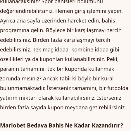
kullanacaksınız? Spor bahisleri bölümünü
değerlendirebilirsiniz. Hemen giriş işlemini yapın.
Ayrıca ana sayfa üzerinden hareket edin, bahis
programına gelin. Böylece bir karşılaşmayı tercih
edebilirsiniz. Birden fazla karşılaşmayı tercih
edebilirsiniz. Tek maç iddaa, kombine iddaa gibi
özellikleri ya da kuponları kullanabilirsiniz. Peki,
paranın tamamını, tek bir kuponda kullanmak
zorunda mısınız? Ancak tabii ki böyle bir kural
bulunmamaktadır. İsterseniz tamamını, bir futbolda
yatırım miktarı olarak kullanabilirsiniz. İsterseniz
birden fazla sayıda kupon meydana getirebilirsiniz.
Mariobet Bedava Bahis Ne Kadar Kazandırır?