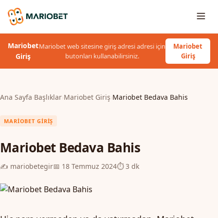
Mariobet
Mariobet web sitesine giriş adresi adresi için
Mariobet
Giriş
butonları kullanabilirsiniz.
Giriş
Ana Sayfa
›
Başlıklar
›
Mariobet Giriş
›
Mariobet Bedava Bahis
MARIOBET GIRIŞ
Mariobet Bedava Bahis
✍️ mariobetegir
📅 18 Temmuz 2024
⏱️ 3 dk